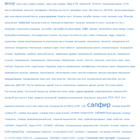
визор
Лира-СТК
лира-сапр сапфир справка
лира-сапр справка
ЛираСАПР
ЛИТЕРА
Локальным режим
ЛСТК
материалы
МЕТЕОР
Массы Динамика
масштаб
Матрица жесткости
менеджер узлов
Местные оси
метод заменяющих
моделирование
мозайка
Монтаж
рам
многофронтальный метод
Модуль-грунт
Мозаика
момент силы
мономах-сапр
нагрузка
Нагрузка на фрагмент
нагрузки
нагружения
Нагрузка в массы
нагрузки от снега
нагрузки от стен с
настройки по умолчанию
НДМ
проёмами
назначение шарниров
настройки
Невязка
Нелинейная связь между узлами
ноды
Нелинейность#трещины
Нестандартные сечения
несущая способность сваи
новое сообщение
нормали
нормативы
Нормы проектирования по умолчанию при установке программы
обновление
оболочки
объединение КЭ
огнестойкость
оболочек
Объединить отмеченные стержни в один
одновременная работа
опорная модель
Осреднение
ошибки
панельные здания
переменное
оттяжки
Оцифровка
пакетный расчет
перевіряючий
переменная нагрузка
сечение
перемещение
пластины в лире
перемещения
пересечения
Перфорация
печать
пластин
пластины
плеть
Подложка
полифильтр
плоттер
Подгонка сетки
подколонник
подсчет армирования
поэтажные планы
Предложить идею
приведенная нагрузка
привязка
притягивание
притягивание узлов
прогоны покрытия
прогрессирующее обрушение
продавливание
пространство
раскрепления для прогибов
продавливание лира сапр
Протокол расчета
расход
расчет
расчет узлов
Расчетная длина
арматуры
Расчет кирпичных зданий
Расчет отмеченных элементов
редактирование
Расчетные длины
Расчетный процессор
ребристые плиты
ребро
редактирование нормальной и
РСН
РСУ
изгибной жесткости в Лире
редактор загружений
резервное копирование
результаты
решатель
РСУ
сапфир
взаимоисключения сопутствие лира-сапр
Руководство по ЛИРА-САПР
сайт
Сапфир AutoCAD
САПФИР-Конструкции
сапфир IFC
сапфир окно дверь
Сапфир поиск пересечений
САПФИР-ГЕНЕРАТОР
Сапфир.
свая
Генератор.
Сапфир. Деформационный шов.
сборный железобетон
сваи
свайный фундамент
свойства
связь
сейсмика
Сечение
САПФИР - ЛираСАПР. ЛирасСАПР - САПФИР
Секториальные характеристики
сечения
скрипты
снип
Собственный вес
совпадающие элементы
согласование осей
сортамент
сортировка
составные сечения
сохранить
стальные конструкции
сп
СП 20.13330
СП52-101
специальные
СПРАВКА к ЛИРА-САПР
ссылки
Стандартные