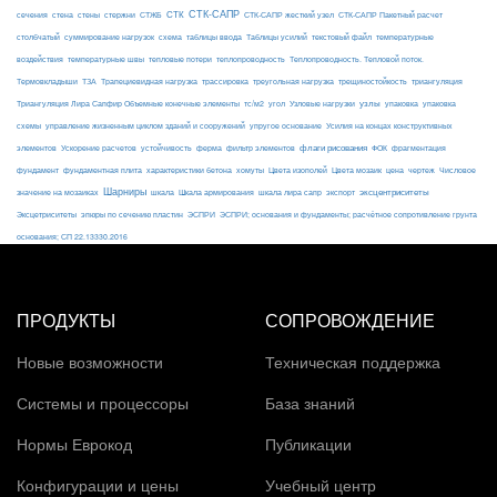
СТК-САПР
стены
стержни
СТЖБ
СТК
сечения
стена
СТК-САПР жесткий узел
СТК-САПР Пакетный расчет
столбчатый
суммирование нагрузок
схема
таблицы ввода
Таблицы усилий
текстовый файл
температурные
воздействия
температурные швы
тепловые потери
теплопроводность
Теплопроводность. Тепловой поток.
ТЗА
триангуляция
Термовкладыши
Трапециевидная нагрузка
трассировка
треугольная нагрузка
трещиностойкость
узлы
Триангуляция Лира Сапфир Объемные конечные элементы
тс/м2
угол
Узловые нагрузки
упаковка
упаковка
упругое основание
схемы
управление жизненным циклом зданий и сооружений
Усилия на концах конструктивных
ферма
флаги рисования
элементов
Ускорение расчетов
устойчивость
фильтр элементов
ФОК
фрагментация
фундамент
фундаментная плита
характеристики бетона
хомуты
Цвета изополей
Цвета мозаик
цена
чертеж
Числовое
Шарниры
экспорт
эксцентриситеты
значение на мозаиках
шкала
Шкала армирования
шкала лира сапр
Эксцетриситеты
эпюры по сечению пластин
ЭСПРИ
ЭСПРИ; основания и фундаменты; расчётное сопротивление грунта
основания; СП 22.13330.2016
ПРОДУКТЫ
СОПРОВОЖДЕНИЕ
Новые возможности
Техническая поддержка
Системы и процессоры
База знаний
Нормы Еврокод
Публикации
Конфигурации и цены
Учебный центр