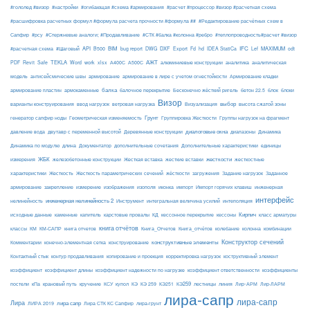
#гололед #визор
#настройки
#огибающая #схема #армирования
#расчет #процессор #визор #расчетная схема
#расшифровка расчетных формул #формула расчета прочности #формула ##
#Редактирование расчётных схем в
Сапфир
#рсу
#Стержневые аналоги; #Продавливание
#СТК #балка #колонна #ребро
#теплопроводность#расчет #визор
API
BIM
DXF
IFC
MAXIMUM
#расчетная схема
#Шаговый
B500
bug report
DWG
Export
Fd
hd
IDEA StatiCa
Lef
odt
АЖТ
TEKLA
PDF
Revit
Safe
Word
work
xlsx
А400С
А500С
алюминиевые конструкции
аналитика
аналитическая
армирование
модель
антисейсмические швы
армирование в лире с учетом огнестойкости
Армирование кладки
балка
блоки
армирование пластин
армокаменные
балочное перекрытие
Бесконечно жёсткий ригель
бетон 22.5
блок
Визор
Визуализация
выбор
варианты конструирования
ввод нагрузок
ветровая нагрузка
высота сжатой зоны
Грунт
генератор сапфир ноды
Геометрическая изменяемость
Группировка Жесткости
Группы нагрузок на фрагмент
диалоговые окна
давление вода
двутавр с переменной высотой
Деревянные конструкции
диапазоны
Динамика
Динамика по модулю
длина
Документатор
дополнительные сочетания
Дополнительные характеристики
единицы
ЖБК
железобетонные конструкции
Жесткая вставка
жесткие вставки
жесткости
измерения
жесткостные
Жесткость
Жесткость параметрических сечений
загружения
Заданное
характеристики
жёсткости
Задание нагрузок
армирование
изополя
импорт
инженерная
закрепление
измерение
изображения
иконка
Импорт горячих клавиш
интерфейс
нелинейность
инженерная нелинейность 2
Инструмент
интегральная величина усилий
интеполяция
Кирпич
каменные
капитель
исходные данные
карстовые провалы
КД
кессонное перекрытие
кессоны
класс арматуры
книга отчётов
комбинации
классы
КМ
КМ-САПР
книга отчетов
Книга_Отчетов
Книга_отчётов
колебание
колонна
конструктивные элементы
Конструктор сечений
Комментарии
конечно-элементная сетка
конструирование
Контактный стык
контур продавливания
копирование и проекция
корректировка нагрузок
коструктивный элемент
коэффициент
коэффициент длины
коэффициент надежности по нагрузке
коэффициент ответственности
коэффициенты
КЭ259
линия
Лир-АРМ
постели
кПа
крановый путь
кручение
КСУ
купол
КЭ
КЭ 259
КЭ251
лестницы
Лир-ЛАРМ
лира-сапр
лира-сапр
Лира
лира сапр
ЛИРА 2019
Лира СТК КС Сапфир
лира-грунт