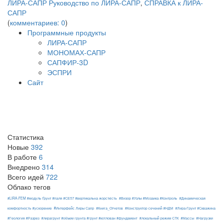
ЛИРА-САПР
Руководство по ЛИРА-САПР
,
СПРАВКА к ЛИРА-
САПР
(
комментариев: 0
)
Программные продукты
ЛИРА-САПР
МОНОМАХ-САПР
САПФИР-3D
ЭСПРИ
Сайт
Статистика
Новые
392
В работе
6
Внедрено
314
Всего идей
722
Облако тегов
#LIRA-FEM #модуль Ґрунт #паля #СЕ57 #вертикальна жорсткість
#Визор #Узлы #Мозаика #Контроль
#Динамическая
#Интерфейс Лиры Сапр
комфортность #ускорение
#Книга_Отчетов
#Конструктор сечений #НДМ
#Лира-Грунт #Скважина
#Геология #Разрез
#лирагрунт #объем грунта #грунт #котлован #фундамент
#локальный режим СТК
#Массы
#Нагрузки