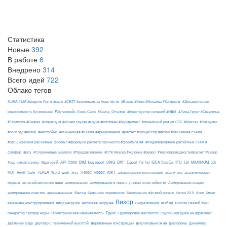
Статистика
Новые
392
В работе
6
Внедрено
314
Всего идей
722
Облако тегов
#LIRA-FEM #модуль Ґрунт #паля #СЕ57 #вертикальна жорсткість
#Визор #Узлы #Мозаика #Контроль
#Динамическая
#Интерфейс Лиры Сапр
комфортность #ускорение
#Книга_Отчетов
#Конструктор сечений #НДМ
#Лира-Грунт #Скважина
#Геология #Разрез
#лирагрунт #объем грунта #грунт #котлован #фундамент
#локальный режим СТК
#Массы
#Нагрузки
#гололед #визор
#настройки
#огибающая #схема #армирования
#расчет #процессор #визор #расчетная схема
#расшифровка расчетных формул #формула расчета прочности #формула ##
#Редактирование расчётных схем в
Сапфир
#рсу
#Стержневые аналоги; #Продавливание
#СТК #балка #колонна #ребро
#теплопроводность#расчет #визор
API
BIM
DXF
IFC
MAXIMUM
#расчетная схема
#Шаговый
B500
bug report
DWG
Export
Fd
hd
IDEA StatiCa
Lef
odt
АЖТ
TEKLA
PDF
Revit
Safe
Word
work
xlsx
А400С
А500С
алюминиевые конструкции
аналитика
аналитическая
армирование
модель
антисейсмические швы
армирование в лире с учетом огнестойкости
Армирование кладки
балка
блоки
армирование пластин
армокаменные
балочное перекрытие
Бесконечно жёсткий ригель
бетон 22.5
блок
Визор
Визуализация
выбор
варианты конструирования
ввод нагрузок
ветровая нагрузка
высота сжатой зоны
Грунт
генератор сапфир ноды
Геометрическая изменяемость
Группировка Жесткости
Группы нагрузок на фрагмент
диалоговые окна
давление вода
двутавр с переменной высотой
Деревянные конструкции
диапазоны
Динамика