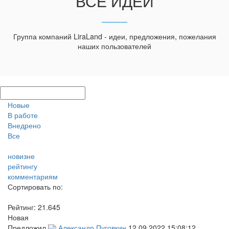
ВСЕ ИДЕИ
Группа компаний LiraLand - идеи, предложения, пожелания
наших пользователей
Новые
В работе
Внедрено
Все
новизне
рейтингу
комментариям
Сортировать по:
Рейтинг:
21.645
Новая
Предложил
Александр Пуговкин
12.09.2022 15:08:12