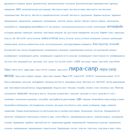
Динамика по модулю
длина
Документатор
дополнительные сочетания
Дополнительные характеристики
единицы
ЖБК
железобетонные конструкции
Жесткая вставка
жесткие вставки
жесткости
измерения
жесткостные
Жесткость
Жесткость параметрических сечений
загружения
Заданное
характеристики
жёсткости
Задание нагрузок
армирование
изополя
импорт
инженерная
закрепление
измерение
изображения
иконка
Импорт горячих клавиш
интерфейс
нелинейность
инженерная нелинейность 2
Инструмент
интегральная величина усилий
интеполяция
Кирпич
каменные
капитель
исходные данные
карстовые провалы
КД
кессонное перекрытие
кессоны
класс арматуры
книга отчётов
комбинации
классы
КМ
КМ-САПР
книга отчетов
Книга_Отчетов
Книга_отчётов
колебание
колонна
конструктивные элементы
Конструктор сечений
Комментарии
конечно-элементная сетка
конструирование
Контактный стык
контур продавливания
копирование и проекция
корректировка нагрузок
коструктивный элемент
коэффициент
коэффициент длины
коэффициент надежности по нагрузке
коэффициент ответственности
коэффициенты
КЭ259
линия
Лир-АРМ
постели
кПа
крановый путь
кручение
КСУ
купол
КЭ
КЭ 259
КЭ251
лестницы
Лир-ЛАРМ
лира-сапр
лира-сапр
Лира
лира сапр
ЛИРА 2019
Лира СТК КС Сапфир
лира-грунт
визор
Лира-СТК
лира-сапр сапфир справка
лира-сапр справка
ЛираСАПР
ЛИТЕРА
Локальным режим
ЛСТК
материалы
МЕТЕОР
Массы Динамика
масштаб
Матрица жесткости
менеджер узлов
Местные оси
метод заменяющих
моделирование
мозайка
Монтаж
рам
многофронтальный метод
Модуль-грунт
Мозаика
момент силы
мономах-сапр
нагрузка
Нагрузка на фрагмент
нагрузки
нагружения
Нагрузка в массы
нагрузки от снега
нагрузки от стен с
настройки по умолчанию
НДМ
проёмами
назначение шарниров
настройки
Невязка
Нелинейная связь между узлами
ноды
Нелинейность#трещины
Нестандартные сечения
несущая способность сваи
новое сообщение
нормали
нормативы
Нормы проектирования по умолчанию при установке программы
обновление
оболочки
объединение КЭ
огнестойкость
оболочек
Объединить отмеченные стержни в один
одновременная работа
опорная модель
Осреднение
ошибки
панельные здания
переменное
оттяжки
Оцифровка
пакетный расчет
перевіряючий
переменная нагрузка
сечение
перемещение
пластины в лире
перемещения
пересечения
Перфорация
печать
пластин
пластины
плеть