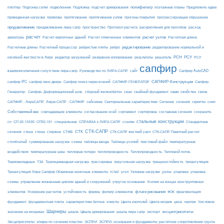
Подложка
полифильтр
плоттер
Подгонка сетки
подколонник
подсчет армирования
поэтажные планы
Предложить идею
приведенная нагрузка
привязка
притягивание
притягивание узлов
прогоны покрытия
прогрессирующее обрушение
продавливание
пространство
раскрепления для прогибов
продавливание лира сапр
Протокол расчета
расход
расчет
расчет узлов
Расчетная длина
арматуры
Расчет кирпичных зданий
Расчет отмеченных элементов
редактирование
Расчетные длины
Расчетный процессор
ребристые плиты
ребро
редактирование нормальной и
РСН
РСУ
изгибной жесткости в Лире
редактор загружений
резервное копирование
результаты
решатель
РСУ
сапфир
взаимоисключения сопутствие лира-сапр
Руководство по ЛИРА-САПР
сайт
Сапфир AutoCAD
САПФИР-Конструкции
сапфир IFC
сапфир окно дверь
Сапфир поиск пересечений
САПФИР-ГЕНЕРАТОР
Сапфир.
свая
Генератор.
Сапфир. Деформационный шов.
сборный железобетон
сваи
свайный фундамент
свойства
связь
сейсмика
Сечение
САПФИР - ЛираСАПР. ЛирасСАПР - САПФИР
Секториальные характеристики
сечения
скрипты
снип
Собственный вес
совпадающие элементы
согласование осей
сортамент
сортировка
составные сечения
сохранить
стальные конструкции
сп
СП 20.13330
СП52-101
специальные
СПРАВКА к ЛИРА-САПР
ссылки
Стандартные
СТК-САПР
стены
стержни
СТЖБ
СТК
сечения
стена
СТК-САПР жесткий узел
СТК-САПР Пакетный расчет
столбчатый
суммирование нагрузок
схема
таблицы ввода
Таблицы усилий
текстовый файл
температурные
воздействия
температурные швы
тепловые потери
теплопроводность
Теплопроводность. Тепловой поток.
ТЗА
триангуляция
Термовкладыши
Трапециевидная нагрузка
трассировка
треугольная нагрузка
трещиностойкость
узлы
Триангуляция Лира Сапфир Объемные конечные элементы
тс/м2
угол
Узловые нагрузки
упаковка
упаковка
упругое основание
схемы
управление жизненным циклом зданий и сооружений
Усилия на концах конструктивных
ферма
флаги рисования
элементов
Ускорение расчетов
устойчивость
фильтр элементов
ФОК
фрагментация
фундамент
фундаментная плита
характеристики бетона
хомуты
Цвета изополей
Цвета мозаик
цена
чертеж
Числовое
Шарниры
экспорт
эксцентриситеты
значение на мозаиках
шкала
Шкала армирования
шкала лира сапр
Эксцетриситеты
эпюры по сечению пластин
ЭСПРИ
ЭСПРИ; основания и фундаменты; расчётное сопротивление грунта