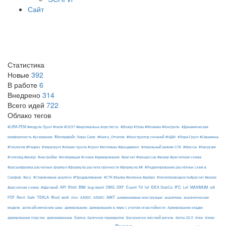
Сайт
Статистика
Новые
392
В работе
6
Внедрено
314
Всего идей
722
Облако тегов
#LIRA-FEM #модуль Ґрунт #паля #СЕ57 #вертикальна жорсткість
#Визор #Узлы #Мозаика #Контроль
#Динамическая
#Интерфейс Лиры Сапр
комфортность #ускорение
#Книга_Отчетов
#Конструктор сечений #НДМ
#Лира-Грунт #Скважина
#Геология #Разрез
#лирагрунт #объем грунта #грунт #котлован #фундамент
#локальный режим СТК
#Массы
#Нагрузки
#гололед #визор
#настройки
#огибающая #схема #армирования
#расчет #процессор #визор #расчетная схема
#расшифровка расчетных формул #формула расчета прочности #формула ##
#Редактирование расчётных схем в
Сапфир
#рсу
#Стержневые аналоги; #Продавливание
#СТК #балка #колонна #ребро
#теплопроводность#расчет #визор
API
BIM
DXF
IFC
MAXIMUM
#расчетная схема
#Шаговый
B500
bug report
DWG
Export
Fd
hd
IDEA StatiCa
Lef
odt
АЖТ
TEKLA
PDF
Revit
Safe
Word
work
xlsx
А400С
А500С
алюминиевые конструкции
аналитика
аналитическая
армирование
модель
антисейсмические швы
армирование в лире с учетом огнестойкости
Армирование кладки
балка
блоки
армирование пластин
армокаменные
балочное перекрытие
Бесконечно жёсткий ригель
бетон 22.5
блок