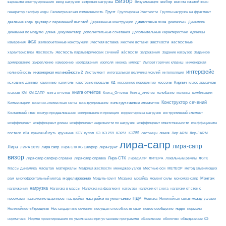
Визор
Визуализация
выбор
варианты конструирования
ввод нагрузок
ветровая нагрузка
высота сжатой зоны
Грунт
генератор сапфир ноды
Геометрическая изменяемость
Группировка Жесткости
Группы нагрузок на фрагмент
диалоговые окна
давление вода
двутавр с переменной высотой
Деревянные конструкции
диапазоны
Динамика
Динамика по модулю
длина
Документатор
дополнительные сочетания
Дополнительные характеристики
единицы
ЖБК
железобетонные конструкции
Жесткая вставка
жесткие вставки
жесткости
измерения
жесткостные
Жесткость
Жесткость параметрических сечений
загружения
Заданное
характеристики
жёсткости
Задание нагрузок
армирование
изополя
импорт
инженерная
закрепление
измерение
изображения
иконка
Импорт горячих клавиш
интерфейс
нелинейность
инженерная нелинейность 2
Инструмент
интегральная величина усилий
интеполяция
Кирпич
каменные
капитель
исходные данные
карстовые провалы
КД
кессонное перекрытие
кессоны
класс арматуры
книга отчётов
комбинации
классы
КМ
КМ-САПР
книга отчетов
Книга_Отчетов
Книга_отчётов
колебание
колонна
конструктивные элементы
Конструктор сечений
Комментарии
конечно-элементная сетка
конструирование
Контактный стык
контур продавливания
копирование и проекция
корректировка нагрузок
коструктивный элемент
коэффициент
коэффициент длины
коэффициент надежности по нагрузке
коэффициент ответственности
коэффициенты
КЭ259
линия
Лир-АРМ
постели
кПа
крановый путь
кручение
КСУ
купол
КЭ
КЭ 259
КЭ251
лестницы
Лир-ЛАРМ
лира-сапр
лира-сапр
Лира
лира сапр
ЛИРА 2019
Лира СТК КС Сапфир
лира-грунт
визор
Лира-СТК
лира-сапр сапфир справка
лира-сапр справка
ЛираСАПР
ЛИТЕРА
Локальным режим
ЛСТК
материалы
МЕТЕОР
Массы Динамика
масштаб
Матрица жесткости
менеджер узлов
Местные оси
метод заменяющих
моделирование
мозайка
Монтаж
рам
многофронтальный метод
Модуль-грунт
Мозаика
момент силы
мономах-сапр
нагрузка
Нагрузка на фрагмент
нагрузки
нагружения
Нагрузка в массы
нагрузки от снега
нагрузки от стен с
настройки по умолчанию
НДМ
проёмами
назначение шарниров
настройки
Невязка
Нелинейная связь между узлами
ноды
Нелинейность#трещины
Нестандартные сечения
несущая способность сваи
новое сообщение
нормали
нормативы
Нормы проектирования по умолчанию при установке программы
обновление
оболочки
объединение КЭ