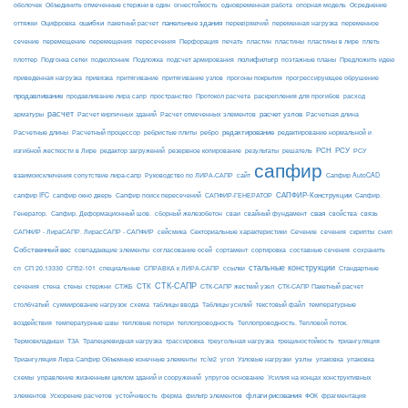
огнестойкость
оболочек
Объединить отмеченные стержни в один
одновременная работа
опорная модель
Осреднение
ошибки
панельные здания
переменное
оттяжки
Оцифровка
пакетный расчет
перевіряючий
переменная нагрузка
сечение
перемещение
пластины в лире
перемещения
пересечения
Перфорация
печать
пластин
пластины
плеть
Подложка
полифильтр
плоттер
Подгонка сетки
подколонник
подсчет армирования
поэтажные планы
Предложить идею
приведенная нагрузка
привязка
притягивание
притягивание узлов
прогоны покрытия
прогрессирующее обрушение
продавливание
пространство
раскрепления для прогибов
продавливание лира сапр
Протокол расчета
расход
расчет
расчет узлов
Расчетная длина
арматуры
Расчет кирпичных зданий
Расчет отмеченных элементов
редактирование
Расчетные длины
Расчетный процессор
ребристые плиты
ребро
редактирование нормальной и
РСН
РСУ
изгибной жесткости в Лире
редактор загружений
резервное копирование
результаты
решатель
РСУ
сапфир
взаимоисключения сопутствие лира-сапр
Руководство по ЛИРА-САПР
сайт
Сапфир AutoCAD
САПФИР-Конструкции
сапфир IFC
сапфир окно дверь
Сапфир поиск пересечений
САПФИР-ГЕНЕРАТОР
Сапфир.
свая
Генератор.
Сапфир. Деформационный шов.
сборный железобетон
сваи
свайный фундамент
свойства
связь
сейсмика
Сечение
САПФИР - ЛираСАПР. ЛирасСАПР - САПФИР
Секториальные характеристики
сечения
скрипты
снип
Собственный вес
совпадающие элементы
согласование осей
сортамент
сортировка
составные сечения
сохранить
стальные конструкции
сп
СП 20.13330
СП52-101
специальные
СПРАВКА к ЛИРА-САПР
ссылки
Стандартные
СТК-САПР
стены
стержни
СТЖБ
СТК
сечения
стена
СТК-САПР жесткий узел
СТК-САПР Пакетный расчет
столбчатый
суммирование нагрузок
схема
таблицы ввода
Таблицы усилий
текстовый файл
температурные
воздействия
температурные швы
тепловые потери
теплопроводность
Теплопроводность. Тепловой поток.
ТЗА
триангуляция
Термовкладыши
Трапециевидная нагрузка
трассировка
треугольная нагрузка
трещиностойкость
узлы
Триангуляция Лира Сапфир Объемные конечные элементы
тс/м2
угол
Узловые нагрузки
упаковка
упаковка
упругое основание
схемы
управление жизненным циклом зданий и сооружений
Усилия на концах конструктивных
ферма
флаги рисования
элементов
Ускорение расчетов
устойчивость
фильтр элементов
ФОК
фрагментация