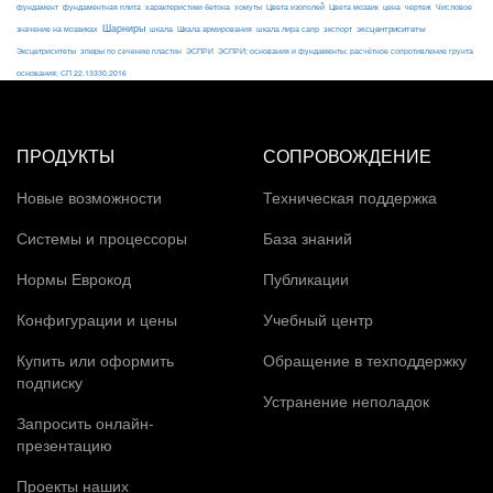
фундамент
фундаментная плита
характеристики бетона
хомуты
Цвета изополей
Цвета мозаик
цена
чертеж
Числовое
Шарниры
экспорт
эксцентриситеты
значение на мозаиках
шкала
Шкала армирования
шкала лира сапр
Эксцетриситеты
эпюры по сечению пластин
ЭСПРИ
ЭСПРИ; основания и фундаменты; расчётное сопротивление грунта
основания; СП 22.13330.2016
ПРОДУКТЫ
СОПРОВОЖДЕНИЕ
Новые возможности
Техническая поддержка
Системы и процессоры
База знаний
Нормы Еврокод
Публикации
Конфигурации и цены
Учебный центр
Купить или оформить
Обращение в техподдержку
подписку
Устранение неполадок
Запросить онлайн-
презентацию
Проекты наших