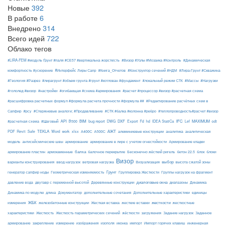
Новые
392
В работе
6
Внедрено
314
Всего идей
722
Облако тегов
#LIRA-FEM #модуль Ґрунт #паля #СЕ57 #вертикальна жорсткість
#Визор #Узлы #Мозаика #Контроль
#Динамическая
#Интерфейс Лиры Сапр
комфортность #ускорение
#Книга_Отчетов
#Конструктор сечений #НДМ
#Лира-Грунт #Скважина
#Геология #Разрез
#лирагрунт #объем грунта #грунт #котлован #фундамент
#локальный режим СТК
#Массы
#Нагрузки
#гололед #визор
#настройки
#огибающая #схема #армирования
#расчет #процессор #визор #расчетная схема
#расшифровка расчетных формул #формула расчета прочности #формула ##
#Редактирование расчётных схем в
Сапфир
#рсу
#Стержневые аналоги; #Продавливание
#СТК #балка #колонна #ребро
#теплопроводность#расчет #визор
API
BIM
DXF
IFC
MAXIMUM
#расчетная схема
#Шаговый
B500
bug report
DWG
Export
Fd
hd
IDEA StatiCa
Lef
odt
АЖТ
TEKLA
PDF
Revit
Safe
Word
work
xlsx
А400С
А500С
алюминиевые конструкции
аналитика
аналитическая
армирование
модель
антисейсмические швы
армирование в лире с учетом огнестойкости
Армирование кладки
балка
блоки
армирование пластин
армокаменные
балочное перекрытие
Бесконечно жёсткий ригель
бетон 22.5
блок
Визор
Визуализация
выбор
варианты конструирования
ввод нагрузок
ветровая нагрузка
высота сжатой зоны
Грунт
генератор сапфир ноды
Геометрическая изменяемость
Группировка Жесткости
Группы нагрузок на фрагмент
диалоговые окна
давление вода
двутавр с переменной высотой
Деревянные конструкции
диапазоны
Динамика
Динамика по модулю
длина
Документатор
дополнительные сочетания
Дополнительные характеристики
единицы
ЖБК
железобетонные конструкции
Жесткая вставка
жесткие вставки
жесткости
измерения
жесткостные
Жесткость
Жесткость параметрических сечений
загружения
Заданное
характеристики
жёсткости
Задание нагрузок
армирование
изополя
импорт
инженерная
закрепление
измерение
изображения
иконка
Импорт горячих клавиш