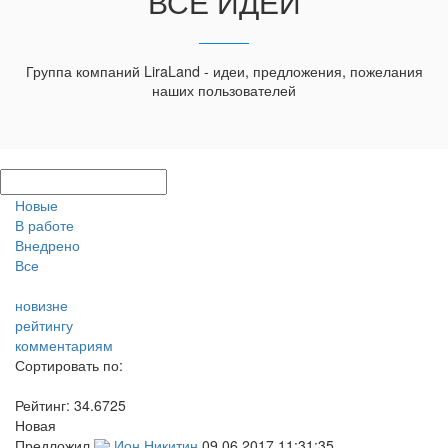
ВСЕ ИДЕИ
Группа компаний LiraLand - идеи, предложения, пожелания
наших пользователей
Новые
В работе
Внедрено
Все
новизне
рейтингу
комментариям
Сортировать по:
Рейтинг:
34.6725
Новая
Предложил
Ион Никитин
09.06.2017 11:31:35