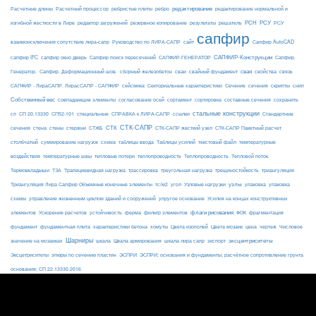
редактирование
Расчетные длины
Расчетный процессор
ребристые плиты
ребро
редактирование нормальной и
РСН
РСУ
изгибной жесткости в Лире
редактор загружений
резервное копирование
результаты
решатель
РСУ
сапфир
взаимоисключения сопутствие лира-сапр
Руководство по ЛИРА-САПР
сайт
Сапфир AutoCAD
САПФИР-Конструкции
сапфир IFC
сапфир окно дверь
Сапфир поиск пересечений
САПФИР-ГЕНЕРАТОР
Сапфир.
свая
Генератор.
Сапфир. Деформационный шов.
сборный железобетон
сваи
свайный фундамент
свойства
связь
сейсмика
Сечение
САПФИР - ЛираСАПР. ЛирасСАПР - САПФИР
Секториальные характеристики
сечения
скрипты
снип
Собственный вес
совпадающие элементы
согласование осей
сортамент
сортировка
составные сечения
сохранить
стальные конструкции
сп
СП 20.13330
СП52-101
специальные
СПРАВКА к ЛИРА-САПР
ссылки
Стандартные
СТК-САПР
стены
стержни
СТЖБ
СТК
сечения
стена
СТК-САПР жесткий узел
СТК-САПР Пакетный расчет
столбчатый
суммирование нагрузок
схема
таблицы ввода
Таблицы усилий
текстовый файл
температурные
воздействия
температурные швы
тепловые потери
теплопроводность
Теплопроводность. Тепловой поток.
ТЗА
триангуляция
Термовкладыши
Трапециевидная нагрузка
трассировка
треугольная нагрузка
трещиностойкость
узлы
Триангуляция Лира Сапфир Объемные конечные элементы
тс/м2
угол
Узловые нагрузки
упаковка
упаковка
упругое основание
схемы
управление жизненным циклом зданий и сооружений
Усилия на концах конструктивных
ферма
флаги рисования
элементов
Ускорение расчетов
устойчивость
фильтр элементов
ФОК
фрагментация
фундамент
фундаментная плита
характеристики бетона
хомуты
Цвета изополей
Цвета мозаик
цена
чертеж
Числовое
Шарниры
экспорт
эксцентриситеты
значение на мозаиках
шкала
Шкала армирования
шкала лира сапр
Эксцетриситеты
эпюры по сечению пластин
ЭСПРИ
ЭСПРИ; основания и фундаменты; расчётное сопротивление грунта
основания; СП 22.13330.2016