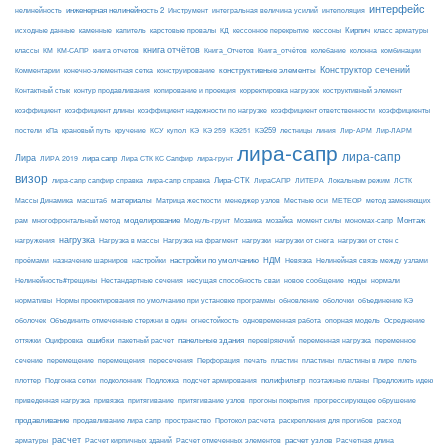
интерфейс
нелинейность
инженерная нелинейность 2
Инструмент
интегральная величина усилий
интеполяция
Кирпич
каменные
капитель
исходные данные
карстовые провалы
КД
кессонное перекрытие
кессоны
класс арматуры
книга отчётов
комбинации
классы
КМ
КМ-САПР
книга отчетов
Книга_Отчетов
Книга_отчётов
колебание
колонна
конструктивные элементы
Конструктор сечений
Комментарии
конечно-элементная сетка
конструирование
Контактный стык
контур продавливания
копирование и проекция
корректировка нагрузок
коструктивный элемент
коэффициент
коэффициент длины
коэффициент надежности по нагрузке
коэффициент ответственности
коэффициенты
КЭ259
линия
Лир-АРМ
постели
кПа
крановый путь
кручение
КСУ
купол
КЭ
КЭ 259
КЭ251
лестницы
Лир-ЛАРМ
лира-сапр
лира-сапр
Лира
лира сапр
ЛИРА 2019
Лира СТК КС Сапфир
лира-грунт
визор
Лира-СТК
лира-сапр сапфир справка
лира-сапр справка
ЛираСАПР
ЛИТЕРА
Локальным режим
ЛСТК
материалы
МЕТЕОР
Массы Динамика
масштаб
Матрица жесткости
менеджер узлов
Местные оси
метод заменяющих
моделирование
мозайка
Монтаж
рам
многофронтальный метод
Модуль-грунт
Мозаика
момент силы
мономах-сапр
нагрузка
Нагрузка на фрагмент
нагрузки
нагружения
Нагрузка в массы
нагрузки от снега
нагрузки от стен с
настройки по умолчанию
НДМ
проёмами
назначение шарниров
настройки
Невязка
Нелинейная связь между узлами
ноды
Нелинейность#трещины
Нестандартные сечения
несущая способность сваи
новое сообщение
нормали
нормативы
Нормы проектирования по умолчанию при установке программы
обновление
оболочки
объединение КЭ
огнестойкость
оболочек
Объединить отмеченные стержни в один
одновременная работа
опорная модель
Осреднение
ошибки
панельные здания
переменное
оттяжки
Оцифровка
пакетный расчет
перевіряючий
переменная нагрузка
сечение
перемещение
пластины в лире
перемещения
пересечения
Перфорация
печать
пластин
пластины
плеть
Подложка
полифильтр
плоттер
Подгонка сетки
подколонник
подсчет армирования
поэтажные планы
Предложить идею
приведенная нагрузка
привязка
притягивание
притягивание узлов
прогоны покрытия
прогрессирующее обрушение
продавливание
пространство
раскрепления для прогибов
продавливание лира сапр
Протокол расчета
расход
расчет
расчет узлов
Расчетная длина
арматуры
Расчет кирпичных зданий
Расчет отмеченных элементов