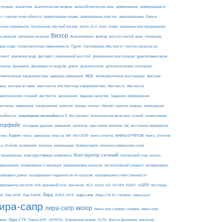
армирование
струкции
аналитика
аналитическая модель
антисейсмические швы
армирование в
балка
е с учетом огнестойкости
Армирование кладки
армирование пластин
армокаменные
блоки
очное перекрытие
Бесконечно жёсткий ригель
бетон 22.5
блок
варианты конструирования
Визор
Визуализация
выбор
д нагрузок
ветровая нагрузка
высота сжатой зоны
генератор
Грунт
фир ноды
Геометрическая изменяемость
Группировка Жесткости
Группы нагрузок на
диалоговые окна
гмент
давление вода
двутавр с переменной высотой
Деревянные конструкции
пазоны
Динамика
Динамика по модулю
длина
Документатор
дополнительные сочетания
ЖБК
железобетонные конструкции
Жесткая
олнительные характеристики
единицы измерения
авка
жесткие вставки
жесткости
Жесткость
Жесткость
жесткостные характеристики
аметрических сечений
загружения
Заданное армирование
жёсткости
Задание нагрузок
изополя
импорт
инженерная
репление
измерение
изображения
иконка
Импорт горячих клавиш
инейность
инженерная нелинейность 2
Инструмент
интегральная величина усилий
интеполяция
терфейс
каменные
капитель
исходные данные
карстовые провалы
КД
кессонное перекрытие
Кирпич
книга отчётов
соны
класс арматуры
классы
КМ
КМ-САПР
книга отчетов
Книга_Отчетов
комбинации
га_отчётов
колебание
колонна
Комментарии
конечно-элементная сетка
конструктивные элементы
Конструктор сечений
Контактный стык
струирование
контур
давливания
копирование и проекция
корректировка нагрузок
коструктивный элемент
коэффициент
ффициент длины
коэффициент надежности по нагрузке
коэффициент ответственности
КЭ259
ффициенты постели
кПа
крановый путь
кручение
КСУ
купол
КЭ
КЭ 259
КЭ251
лестницы
Лира
ия
Лир-АРМ
лира сапр
Лир-ЛАРМ
ЛИРА 2019
Лира СТК КС Сапфир
лира-грунт
ира-сапр
лира-сапр визор
лира-сапр сапфир справка
лира-сапр
Лира-СТК
авка
ЛираСАПР
ЛИТЕРА
Локальным режим
ЛСТК
Массы Динамика
масштаб