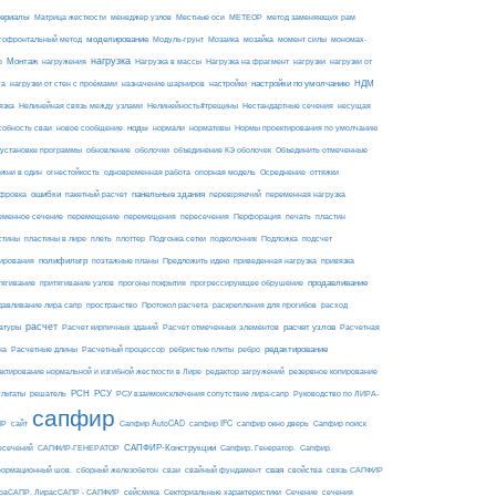
ериалы
МЕТЕОР
Матрица жесткости
менеджер узлов
Местные оси
метод заменяющих рам
моделирование
мозайка
гофронтальный метод
Модуль-грунт
Мозаика
момент силы
мономах-
нагрузка
Монтаж
Нагрузка на фрагмент
нагрузки
р
нагружения
Нагрузка в массы
нагрузки от
настройки по умолчанию
НДМ
га
нагрузки от стен с проёмами
назначение шарниров
настройки
язка
Нелинейная связь между узлами
Нелинейность#трещины
Нестандартные сечения
несущая
ноды
собность сваи
новое сообщение
нормали
нормативы
Нормы проектирования по умолчанию
 установке программы
обновление
оболочки
объединение КЭ оболочек
Объединить отмеченные
огнестойкость
ржни в один
одновременная работа
опорная модель
Осреднение
оттяжки
ошибки
панельные здания
фровка
пакетный расчет
перевіряючий
переменная нагрузка
еменное сечение
перемещение
перемещения
пересечения
Перфорация
печать
пластин
пластины в лире
Подложка
стины
плеть
плоттер
Подгонка сетки
подколонник
подсчет
полифильтр
ирования
поэтажные планы
Предложить идею
приведенная нагрузка
привязка
продавливание
тягивание
притягивание узлов
прогоны покрытия
прогрессирующее обрушение
пространство
раскрепления для прогибов
давливание лира сапр
Протокол расчета
расход
расчет
расчет узлов
Расчетная
атуры
Расчет кирпичных зданий
Расчет отмеченных элементов
на
редактирование
Расчетные длины
Расчетный процессор
ребристые плиты
ребро
актирование нормальной и изгибной жесткости в Лире
редактор загружений
резервное копирование
РСН
РСУ
ультаты
решатель
РСУ взаимоисключения сопутствие лира-сапр
Руководство по ЛИРА-
сапфир
ПР
сайт
Сапфир AutoCAD
сапфир IFC
сапфир окно дверь
Сапфир поиск
САПФИР-Конструкции
есечений
САПФИР-ГЕНЕРАТОР
Сапфир. Генератор.
Сапфир.
свая
ормационный шов.
сборный железобетон
сваи
свайный фундамент
свойства
связь САПФИР
сейсмика
Сечение
ираСАПР. ЛирасСАПР - САПФИР
Секториальные характеристики
сечения