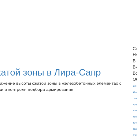
С
Н
В
В
атой зоны в Лира-Сапр
В
О
жение высоты сжатой зоны в железобетонных элементах с
#LI
ки и контроля подбора армирования.
#Ди
сеч
#фу
#сх
#фо
#Ст
#ви
IFC