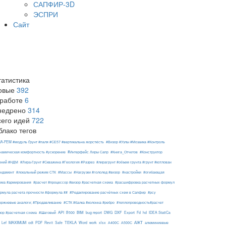
САПФИР-3D
ЭСПРИ
Сайт
татистика
овые
392
 работе
6
недрено
314
сего идей
722
блако тегов
RA-FEM #модуль Ґрунт #паля #СЕ57 #вертикальна жорсткість
#Визор #Узлы #Мозаика #Контроль
#Интерфейс Лиры Сапр
намическая комфортность #ускорение
#Книга_Отчетов
#Конструктор
ений #НДМ
#Лира-Грунт #Скважина #Геология #Разрез
#лирагрунт #объем грунта #грунт #котлован
ндамент
#локальный режим СТК
#Массы
#Нагрузки #гололед #визор
#настройки
#огибающая
ема #армирования
#расчет #процессор #визор #расчетная схема
#расшифровка расчетных формул
рмула расчета прочности #формула ##
#Редактирование расчётных схем в Сапфир
#рсу
ержневые аналоги; #Продавливание
#СТК #балка #колонна #ребро
#теплопроводность#расчет
API
BIM
DXF
зор #расчетная схема
#Шаговый
B500
bug report
DWG
Export
Fd
hd
IDEA StatiCa
АЖТ
MAXIMUM
TEKLA
Lef
odt
PDF
Revit
Safe
Word
work
xlsx
А400С
А500С
алюминиевые