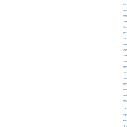
мат
мно
сап
сне
Нев
спо
при
сте
Оци
пер
пла
арм
при
про
арм
дли
ред
рез
СА
пер
Деф
- Л