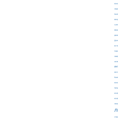
кон
лир
бал
вво
сап
фра
диа
Доп
вст
пар
зак
нел
ин
кес
Кни
кон
про
коэ
коэ
лин
л
спр