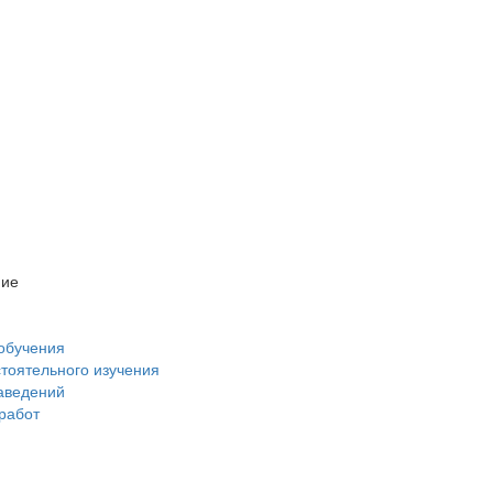
ние
обучения
стоятельного изучения
аведений
 работ