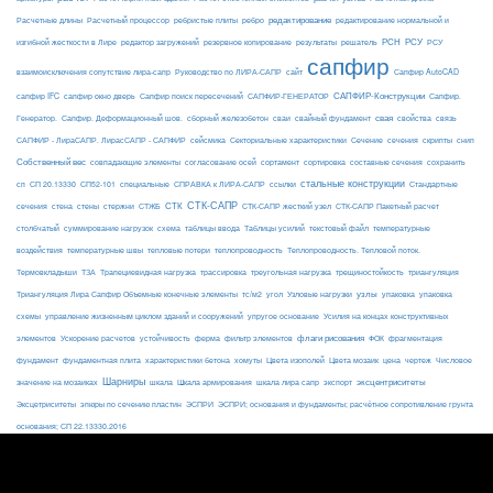
редактирование
Расчетные длины
Расчетный процессор
ребристые плиты
ребро
редактирование нормальной и
РСН
РСУ
изгибной жесткости в Лире
редактор загружений
резервное копирование
результаты
решатель
РСУ
сапфир
взаимоисключения сопутствие лира-сапр
Руководство по ЛИРА-САПР
сайт
Сапфир AutoCAD
САПФИР-Конструкции
сапфир IFC
сапфир окно дверь
Сапфир поиск пересечений
САПФИР-ГЕНЕРАТОР
Сапфир.
свая
Генератор.
Сапфир. Деформационный шов.
сборный железобетон
сваи
свайный фундамент
свойства
связь
сейсмика
Сечение
САПФИР - ЛираСАПР. ЛирасСАПР - САПФИР
Секториальные характеристики
сечения
скрипты
снип
Собственный вес
совпадающие элементы
согласование осей
сортамент
сортировка
составные сечения
сохранить
стальные конструкции
сп
СП 20.13330
СП52-101
специальные
СПРАВКА к ЛИРА-САПР
ссылки
Стандартные
СТК-САПР
стены
стержни
СТЖБ
СТК
сечения
стена
СТК-САПР жесткий узел
СТК-САПР Пакетный расчет
столбчатый
суммирование нагрузок
схема
таблицы ввода
Таблицы усилий
текстовый файл
температурные
воздействия
температурные швы
тепловые потери
теплопроводность
Теплопроводность. Тепловой поток.
ТЗА
триангуляция
Термовкладыши
Трапециевидная нагрузка
трассировка
треугольная нагрузка
трещиностойкость
узлы
Триангуляция Лира Сапфир Объемные конечные элементы
тс/м2
угол
Узловые нагрузки
упаковка
упаковка
упругое основание
схемы
управление жизненным циклом зданий и сооружений
Усилия на концах конструктивных
ферма
флаги рисования
элементов
Ускорение расчетов
устойчивость
фильтр элементов
ФОК
фрагментация
фундамент
фундаментная плита
характеристики бетона
хомуты
Цвета изополей
Цвета мозаик
цена
чертеж
Числовое
Шарниры
экспорт
эксцентриситеты
значение на мозаиках
шкала
Шкала армирования
шкала лира сапр
Эксцетриситеты
эпюры по сечению пластин
ЭСПРИ
ЭСПРИ; основания и фундаменты; расчётное сопротивление грунта
основания; СП 22.13330.2016