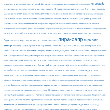
интерфейс
нелинейность
инженерная нелинейность 2
Инструмент
интегральная величина усилий
интеполяция
Кирпич
каменные
капитель
исходные данные
карстовые провалы
КД
кессонное перекрытие
кессоны
класс арматуры
книга отчётов
комбинации
классы
КМ
КМ-САПР
книга отчетов
Книга_Отчетов
Книга_отчётов
колебание
колонна
конструктивные элементы
Конструктор сечений
Комментарии
конечно-элементная сетка
конструирование
Контактный стык
контур продавливания
копирование и проекция
корректировка нагрузок
коструктивный элемент
коэффициент
коэффициент длины
коэффициент надежности по нагрузке
коэффициент ответственности
коэффициенты
КЭ259
линия
Лир-АРМ
постели
кПа
крановый путь
кручение
КСУ
купол
КЭ
КЭ 259
КЭ251
лестницы
Лир-ЛАРМ
лира-сапр
лира-сапр
Лира
лира сапр
ЛИРА 2019
Лира СТК КС Сапфир
лира-грунт
визор
Лира-СТК
лира-сапр сапфир справка
лира-сапр справка
ЛираСАПР
ЛИТЕРА
Локальным режим
ЛСТК
материалы
МЕТЕОР
Массы Динамика
масштаб
Матрица жесткости
менеджер узлов
Местные оси
метод заменяющих
моделирование
мозайка
Монтаж
рам
многофронтальный метод
Модуль-грунт
Мозаика
момент силы
мономах-сапр
нагрузка
Нагрузка на фрагмент
нагрузки
нагружения
Нагрузка в массы
нагрузки от снега
нагрузки от стен с
настройки по умолчанию
НДМ
проёмами
назначение шарниров
настройки
Невязка
Нелинейная связь между узлами
ноды
Нелинейность#трещины
Нестандартные сечения
несущая способность сваи
новое сообщение
нормали
нормативы
Нормы проектирования по умолчанию при установке программы
обновление
оболочки
объединение КЭ
огнестойкость
оболочек
Объединить отмеченные стержни в один
одновременная работа
опорная модель
Осреднение
ошибки
панельные здания
переменное
оттяжки
Оцифровка
пакетный расчет
перевіряючий
переменная нагрузка
сечение
перемещение
пластины в лире
перемещения
пересечения
Перфорация
печать
пластин
пластины
плеть
Подложка
полифильтр
плоттер
Подгонка сетки
подколонник
подсчет армирования
поэтажные планы
Предложить идею
приведенная нагрузка
привязка
притягивание
притягивание узлов
прогоны покрытия
прогрессирующее обрушение
продавливание
пространство
раскрепления для прогибов
продавливание лира сапр
Протокол расчета
расход
расчет
расчет узлов
Расчетная длина
арматуры
Расчет кирпичных зданий
Расчет отмеченных элементов