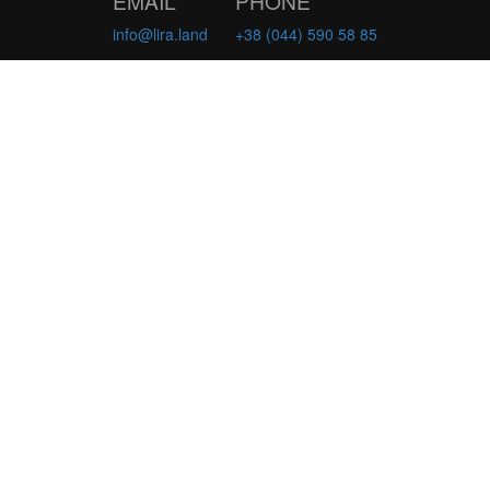
EMAIL
PHONE
info@lira.land
+38 (044) 590 58 85