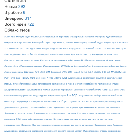
Статистика
Новые
392
В работе
6
Внедрено
314
Всего идей
722
Облако тегов
#LIRA-FEM #модуль Ґрунт #паля #СЕ57 #вертикальна жорсткість
#Визор #Узлы #Мозаика #Контроль
#Динамическая
#Интерфейс Лиры Сапр
комфортность #ускорение
#Книга_Отчетов
#Конструктор сечений #НДМ
#Лира-Грунт #Скважина
#Геология #Разрез
#лирагрунт #объем грунта #грунт #котлован #фундамент
#локальный режим СТК
#Массы
#Нагрузки
#гололед #визор
#настройки
#огибающая #схема #армирования
#расчет #процессор #визор #расчетная схема
#расшифровка расчетных формул #формула расчета прочности #формула ##
#Редактирование расчётных схем в
Сапфир
#рсу
#Стержневые аналоги; #Продавливание
#СТК #балка #колонна #ребро
#теплопроводность#расчет #визор
API
BIM
DXF
IFC
MAXIMUM
#расчетная схема
#Шаговый
B500
bug report
DWG
Export
Fd
hd
IDEA StatiCa
Lef
odt
АЖТ
TEKLA
PDF
Revit
Safe
Word
work
xlsx
А400С
А500С
алюминиевые конструкции
аналитика
аналитическая
армирование
модель
антисейсмические швы
армирование в лире с учетом огнестойкости
Армирование кладки
балка
блоки
армирование пластин
армокаменные
балочное перекрытие
Бесконечно жёсткий ригель
бетон 22.5
блок
Визор
Визуализация
выбор
варианты конструирования
ввод нагрузок
ветровая нагрузка
высота сжатой зоны
Грунт
генератор сапфир ноды
Геометрическая изменяемость
Группировка Жесткости
Группы нагрузок на фрагмент
диалоговые окна
давление вода
двутавр с переменной высотой
Деревянные конструкции
диапазоны
Динамика
Динамика по модулю
длина
Документатор
дополнительные сочетания
Дополнительные характеристики
единицы
ЖБК
железобетонные конструкции
Жесткая вставка
жесткие вставки
жесткости
измерения
жесткостные
Жесткость
Жесткость параметрических сечений
загружения
Заданное
характеристики
жёсткости
Задание нагрузок
армирование
изополя
импорт
инженерная
закрепление
измерение
изображения
иконка
Импорт горячих клавиш