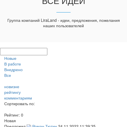
ВСЕ ИДЕИ
Группа компаний LiraLand - идеи, предложения, пожелания
наших пользователей
Новые
В работе
Внедрено
Все
новизне
рейтингу
комментариям
Сортировать по:
Рейтинг:
0
Новая
Предложил
Роман Тютин
24.11.2022 11:39:35