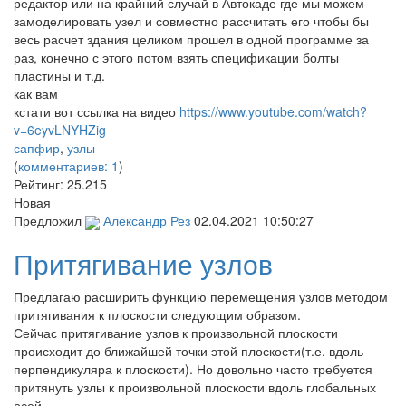
редактор или на крайний случай в Автокаде где мы можем
замоделировать узел и совместно рассчитать его чтобы бы
весь расчет здания целиком прошел в одной программе за
раз, конечно с этого потом взять спецификации болты
пластины и т.д.
как вам
кстати вот ссылка на видео
https://www.youtube.com/watch?
v=6eyvLNYHZig
сапфир
,
узлы
(
комментариев: 1
)
Рейтинг:
25.215
Новая
Предложил
Александр Рез
02.04.2021 10:50:27
Притягивание узлов
Предлагаю расширить функцию перемещения узлов методом
притягивания к плоскости следующим образом.
Сейчас притягивание узлов к произвольной плоскости
происходит до ближайшей точки этой плоскости(т.е. вдоль
перпендикуляра к плоскости). Но довольно часто требуется
притянуть узлы к произвольной плоскости вдоль глобальных
осей.