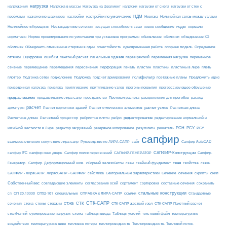
нагрузка
Нагрузка на фрагмент
нагрузки
нагружения
Нагрузка в массы
нагрузки от снега
нагрузки от стен с
настройки по умолчанию
НДМ
проёмами
назначение шарниров
настройки
Невязка
Нелинейная связь между узлами
ноды
Нелинейность#трещины
Нестандартные сечения
несущая способность сваи
новое сообщение
нормали
нормативы
Нормы проектирования по умолчанию при установке программы
обновление
оболочки
объединение КЭ
огнестойкость
оболочек
Объединить отмеченные стержни в один
одновременная работа
опорная модель
Осреднение
ошибки
панельные здания
переменное
оттяжки
Оцифровка
пакетный расчет
перевіряючий
переменная нагрузка
сечение
перемещение
пластины в лире
перемещения
пересечения
Перфорация
печать
пластин
пластины
плеть
Подложка
полифильтр
плоттер
Подгонка сетки
подколонник
подсчет армирования
поэтажные планы
Предложить идею
приведенная нагрузка
привязка
притягивание
притягивание узлов
прогоны покрытия
прогрессирующее обрушение
продавливание
пространство
раскрепления для прогибов
продавливание лира сапр
Протокол расчета
расход
расчет
расчет узлов
Расчетная длина
арматуры
Расчет кирпичных зданий
Расчет отмеченных элементов
редактирование
Расчетные длины
Расчетный процессор
ребристые плиты
ребро
редактирование нормальной и
РСН
РСУ
изгибной жесткости в Лире
редактор загружений
резервное копирование
результаты
решатель
РСУ
сапфир
взаимоисключения сопутствие лира-сапр
Руководство по ЛИРА-САПР
сайт
Сапфир AutoCAD
САПФИР-Конструкции
сапфир IFC
сапфир окно дверь
Сапфир поиск пересечений
САПФИР-ГЕНЕРАТОР
Сапфир.
свая
Генератор.
Сапфир. Деформационный шов.
сборный железобетон
сваи
свайный фундамент
свойства
связь
сейсмика
Сечение
САПФИР - ЛираСАПР. ЛирасСАПР - САПФИР
Секториальные характеристики
сечения
скрипты
снип
Собственный вес
совпадающие элементы
согласование осей
сортамент
сортировка
составные сечения
сохранить
стальные конструкции
сп
СП 20.13330
СП52-101
специальные
СПРАВКА к ЛИРА-САПР
ссылки
Стандартные
СТК-САПР
стены
стержни
СТЖБ
СТК
сечения
стена
СТК-САПР жесткий узел
СТК-САПР Пакетный расчет
столбчатый
суммирование нагрузок
схема
таблицы ввода
Таблицы усилий
текстовый файл
температурные
воздействия
температурные швы
тепловые потери
теплопроводность
Теплопроводность. Тепловой поток.