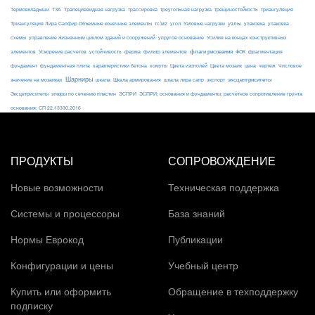
ТЗА
триангуляция
Термовкладыши
Трапециевидная нагрузка
трассировка
треугольная нагрузка
трещиностойкость
узлы
Триангуляция Лира Сапфир Объемные конечные элементы
тс/м2
угол
Узловые нагрузки
упаковка
упаковка
упругое основание
схемы
управление жизненным циклом зданий и сооружений
Усилия на концах конструктивных
ферма
флаги рисования
элементов
Ускорение расчетов
устойчивость
фильтр элементов
ФОК
фрагментация
фундамент
фундаментная плита
характеристики бетона
хомуты
Цвета изополей
Цвета мозаик
цена
чертеж
Числовое
Шарниры
экспорт
эксцентриситеты
значение на мозаиках
шкала
Шкала армирования
шкала лира сапр
Эксцетриситеты
эпюры по сечению пластин
ЭСПРИ
ЭСПРИ; основания и фундаменты; расчётное сопротивление грунта
основания; СП 22.13330.2016
ПРОДУКТЫ
СОПРОВОЖДЕНИЕ
Новые возможности
Техническая поддержка
Системы и процессоры
База знаний
Нормы Еврокод
Публикации
Конфигурации и цены
Учебный центр
Купить или оформить
Обращение в техподдержку
подписку