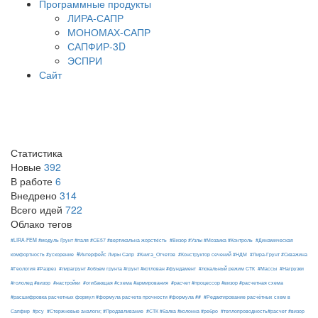
Программные продукты
ЛИРА-САПР
МОНОМАХ-САПР
САПФИР-3D
ЭСПРИ
Сайт
Статистика
Новые
392
В работе
6
Внедрено
314
Всего идей
722
Облако тегов
#LIRA-FEM #модуль Ґрунт #паля #СЕ57 #вертикальна жорсткість
#Визор #Узлы #Мозаика #Контроль
#Динамическая
#Интерфейс Лиры Сапр
комфортность #ускорение
#Книга_Отчетов
#Конструктор сечений #НДМ
#Лира-Грунт #Скважина
#Геология #Разрез
#лирагрунт #объем грунта #грунт #котлован #фундамент
#локальный режим СТК
#Массы
#Нагрузки
#гололед #визор
#настройки
#огибающая #схема #армирования
#расчет #процессор #визор #расчетная схема
#расшифровка расчетных формул #формула расчета прочности #формула ##
#Редактирование расчётных схем в
Сапфир
#рсу
#Стержневые аналоги; #Продавливание
#СТК #балка #колонна #ребро
#теплопроводность#расчет #визор