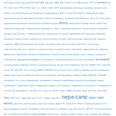
API
BIM
DXF
IFC
MAXIMUM
#расчетная схема
#Шаговый
B500
bug report
DWG
Export
Fd
hd
IDEA StatiCa
Lef
odt
АЖТ
TEKLA
PDF
Revit
Safe
Word
work
xlsx
А400С
А500С
алюминиевые конструкции
аналитика
аналитическая
армирование
модель
антисейсмические швы
армирование в лире с учетом огнестойкости
Армирование кладки
балка
блоки
армирование пластин
армокаменные
балочное перекрытие
Бесконечно жёсткий ригель
бетон 22.5
блок
Визор
Визуализация
выбор
варианты конструирования
ввод нагрузок
ветровая нагрузка
высота сжатой зоны
Грунт
генератор сапфир ноды
Геометрическая изменяемость
Группировка Жесткости
Группы нагрузок на фрагмент
диалоговые окна
давление вода
двутавр с переменной высотой
Деревянные конструкции
диапазоны
Динамика
Динамика по модулю
длина
Документатор
дополнительные сочетания
Дополнительные характеристики
единицы
ЖБК
железобетонные конструкции
Жесткая вставка
жесткие вставки
жесткости
измерения
жесткостные
Жесткость
Жесткость параметрических сечений
загружения
Заданное
характеристики
жёсткости
Задание нагрузок
армирование
изополя
импорт
инженерная
закрепление
измерение
изображения
иконка
Импорт горячих клавиш
интерфейс
нелинейность
инженерная нелинейность 2
Инструмент
интегральная величина усилий
интеполяция
Кирпич
каменные
капитель
исходные данные
карстовые провалы
КД
кессонное перекрытие
кессоны
класс арматуры
книга отчётов
комбинации
классы
КМ
КМ-САПР
книга отчетов
Книга_Отчетов
Книга_отчётов
колебание
колонна
конструктивные элементы
Конструктор сечений
Комментарии
конечно-элементная сетка
конструирование
Контактный стык
контур продавливания
копирование и проекция
корректировка нагрузок
коструктивный элемент
коэффициент
коэффициент длины
коэффициент надежности по нагрузке
коэффициент ответственности
коэффициенты
КЭ259
линия
Лир-АРМ
постели
кПа
крановый путь
кручение
КСУ
купол
КЭ
КЭ 259
КЭ251
лестницы
Лир-ЛАРМ
лира-сапр
лира-сапр
Лира
лира сапр
ЛИРА 2019
Лира СТК КС Сапфир
лира-грунт
визор
Лира-СТК
лира-сапр сапфир справка
лира-сапр справка
ЛираСАПР
ЛИТЕРА
Локальным режим
ЛСТК
материалы
МЕТЕОР
Массы Динамика
масштаб
Матрица жесткости
менеджер узлов
Местные оси
метод заменяющих
моделирование
мозайка
Монтаж
рам
многофронтальный метод
Модуль-грунт
Мозаика
момент силы
мономах-сапр