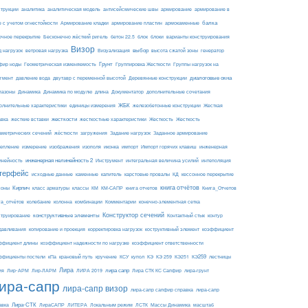
армирование
струкции
аналитика
аналитическая модель
антисейсмические швы
армирование в
балка
е с учетом огнестойкости
Армирование кладки
армирование пластин
армокаменные
блоки
очное перекрытие
Бесконечно жёсткий ригель
бетон 22.5
блок
варианты конструирования
Визор
Визуализация
выбор
д нагрузок
ветровая нагрузка
высота сжатой зоны
генератор
Грунт
фир ноды
Геометрическая изменяемость
Группировка Жесткости
Группы нагрузок на
диалоговые окна
гмент
давление вода
двутавр с переменной высотой
Деревянные конструкции
пазоны
Динамика
Динамика по модулю
длина
Документатор
дополнительные сочетания
ЖБК
железобетонные конструкции
Жесткая
олнительные характеристики
единицы измерения
авка
жесткие вставки
жесткости
Жесткость
Жесткость
жесткостные характеристики
аметрических сечений
загружения
Заданное армирование
жёсткости
Задание нагрузок
изополя
импорт
инженерная
репление
измерение
изображения
иконка
Импорт горячих клавиш
инейность
инженерная нелинейность 2
Инструмент
интегральная величина усилий
интеполяция
терфейс
каменные
капитель
исходные данные
карстовые провалы
КД
кессонное перекрытие
Кирпич
книга отчётов
соны
класс арматуры
классы
КМ
КМ-САПР
книга отчетов
Книга_Отчетов
комбинации
га_отчётов
колебание
колонна
Комментарии
конечно-элементная сетка
конструктивные элементы
Конструктор сечений
Контактный стык
струирование
контур
давливания
копирование и проекция
корректировка нагрузок
коструктивный элемент
коэффициент
ффициент длины
коэффициент надежности по нагрузке
коэффициент ответственности
КЭ259
ффициенты постели
кПа
крановый путь
кручение
КСУ
купол
КЭ
КЭ 259
КЭ251
лестницы
Лира
ия
Лир-АРМ
лира сапр
Лир-ЛАРМ
ЛИРА 2019
Лира СТК КС Сапфир
лира-грунт
ира-сапр
лира-сапр визор
лира-сапр сапфир справка
лира-сапр
Лира-СТК
авка
ЛираСАПР
ЛИТЕРА
Локальным режим
ЛСТК
Массы Динамика
масштаб