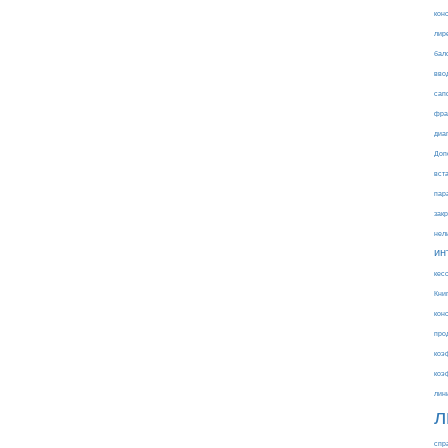
кон
лир
бал
вво
сап
фра
диа
Доп
вст
пар
зак
нел
ин
кес
Кни
кон
про
коэ
коэ
лин
л
спр