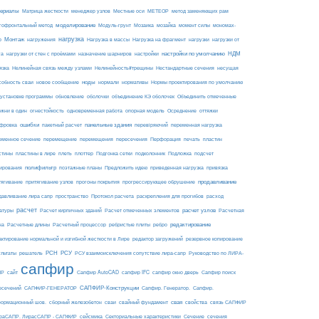
ериалы
МЕТЕОР
Матрица жесткости
менеджер узлов
Местные оси
метод заменяющих рам
моделирование
мозайка
гофронтальный метод
Модуль-грунт
Мозаика
момент силы
мономах-
нагрузка
Монтаж
Нагрузка на фрагмент
нагрузки
р
нагружения
Нагрузка в массы
нагрузки от
настройки по умолчанию
НДМ
га
нагрузки от стен с проёмами
назначение шарниров
настройки
язка
Нелинейная связь между узлами
Нелинейность#трещины
Нестандартные сечения
несущая
ноды
собность сваи
новое сообщение
нормали
нормативы
Нормы проектирования по умолчанию
 установке программы
обновление
оболочки
объединение КЭ оболочек
Объединить отмеченные
огнестойкость
ржни в один
одновременная работа
опорная модель
Осреднение
оттяжки
ошибки
панельные здания
фровка
пакетный расчет
перевіряючий
переменная нагрузка
еменное сечение
перемещение
перемещения
пересечения
Перфорация
печать
пластин
пластины в лире
Подложка
стины
плеть
плоттер
Подгонка сетки
подколонник
подсчет
полифильтр
ирования
поэтажные планы
Предложить идею
приведенная нагрузка
привязка
продавливание
тягивание
притягивание узлов
прогоны покрытия
прогрессирующее обрушение
пространство
раскрепления для прогибов
давливание лира сапр
Протокол расчета
расход
расчет
расчет узлов
Расчетная
атуры
Расчет кирпичных зданий
Расчет отмеченных элементов
на
редактирование
Расчетные длины
Расчетный процессор
ребристые плиты
ребро
актирование нормальной и изгибной жесткости в Лире
редактор загружений
резервное копирование
РСН
РСУ
ультаты
решатель
РСУ взаимоисключения сопутствие лира-сапр
Руководство по ЛИРА-
сапфир
ПР
сайт
Сапфир AutoCAD
сапфир IFC
сапфир окно дверь
Сапфир поиск
САПФИР-Конструкции
есечений
САПФИР-ГЕНЕРАТОР
Сапфир. Генератор.
Сапфир.
свая
ормационный шов.
сборный железобетон
сваи
свайный фундамент
свойства
связь САПФИР
сейсмика
Сечение
ираСАПР. ЛирасСАПР - САПФИР
Секториальные характеристики
сечения