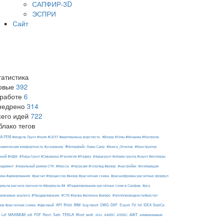
САПФИР-3D
ЭСПРИ
Сайт
татистика
овые
392
 работе
6
недрено
314
сего идей
722
блако тегов
RA-FEM #модуль Ґрунт #паля #СЕ57 #вертикальна жорсткість
#Визор #Узлы #Мозаика #Контроль
#Интерфейс Лиры Сапр
намическая комфортность #ускорение
#Книга_Отчетов
#Конструктор
ений #НДМ
#Лира-Грунт #Скважина #Геология #Разрез
#лирагрунт #объем грунта #грунт #котлован
ндамент
#локальный режим СТК
#Массы
#Нагрузки #гололед #визор
#настройки
#огибающая
ема #армирования
#расчет #процессор #визор #расчетная схема
#расшифровка расчетных формул
рмула расчета прочности #формула ##
#Редактирование расчётных схем в Сапфир
#рсу
ержневые аналоги; #Продавливание
#СТК #балка #колонна #ребро
#теплопроводность#расчет
API
BIM
DXF
зор #расчетная схема
#Шаговый
B500
bug report
DWG
Export
Fd
hd
IDEA StatiCa
АЖТ
MAXIMUM
TEKLA
Lef
odt
PDF
Revit
Safe
Word
work
xlsx
А400С
А500С
алюминиевые