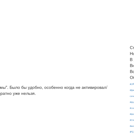
С
Н
В
В
В
О
#LI
мы". Было бы удобно, особенно когда не активировал/
#Ди
ратно уже нельзя.
сеч
#фу
#сх
#фо
#Ст
#ви
IFC