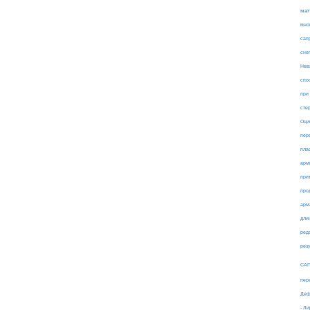
мат
мно
сап
сне
Нев
спо
при
сте
Оци
пер
пла
арм
при
про
арм
дли
ред
рез
СА
пер
Деф
- Л