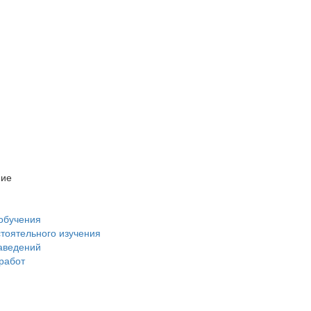
ние
обучения
стоятельного изучения
аведений
 работ