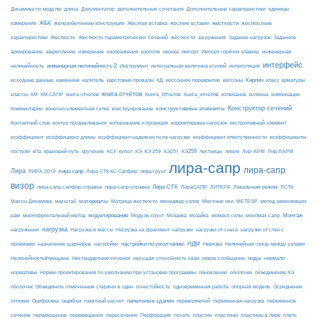
Динамика по модулю
длина
Документатор
дополнительные сочетания
Дополнительные характеристики
единицы
ЖБК
железобетонные конструкции
Жесткая вставка
жесткие вставки
жесткости
измерения
жесткостные
Жесткость
Жесткость параметрических сечений
загружения
Заданное
характеристики
жёсткости
Задание нагрузок
армирование
изополя
импорт
инженерная
закрепление
измерение
изображения
иконка
Импорт горячих клавиш
интерфейс
нелинейность
инженерная нелинейность 2
Инструмент
интегральная величина усилий
интеполяция
Кирпич
каменные
капитель
исходные данные
карстовые провалы
КД
кессонное перекрытие
кессоны
класс арматуры
книга отчётов
комбинации
классы
КМ
КМ-САПР
книга отчетов
Книга_Отчетов
Книга_отчётов
колебание
колонна
конструктивные элементы
Конструктор сечений
Комментарии
конечно-элементная сетка
конструирование
Контактный стык
контур продавливания
копирование и проекция
корректировка нагрузок
коструктивный элемент
коэффициент
коэффициент длины
коэффициент надежности по нагрузке
коэффициент ответственности
коэффициенты
КЭ259
линия
Лир-АРМ
постели
кПа
крановый путь
кручение
КСУ
купол
КЭ
КЭ 259
КЭ251
лестницы
Лир-ЛАРМ
лира-сапр
лира-сапр
Лира
лира сапр
ЛИРА 2019
Лира СТК КС Сапфир
лира-грунт
визор
Лира-СТК
лира-сапр сапфир справка
лира-сапр справка
ЛираСАПР
ЛИТЕРА
Локальным режим
ЛСТК
материалы
МЕТЕОР
Массы Динамика
масштаб
Матрица жесткости
менеджер узлов
Местные оси
метод заменяющих
моделирование
мозайка
Монтаж
рам
многофронтальный метод
Модуль-грунт
Мозаика
момент силы
мономах-сапр
нагрузка
Нагрузка на фрагмент
нагрузки
нагружения
Нагрузка в массы
нагрузки от снега
нагрузки от стен с
настройки по умолчанию
НДМ
проёмами
назначение шарниров
настройки
Невязка
Нелинейная связь между узлами
ноды
Нелинейность#трещины
Нестандартные сечения
несущая способность сваи
новое сообщение
нормали
нормативы
Нормы проектирования по умолчанию при установке программы
обновление
оболочки
объединение КЭ
огнестойкость
оболочек
Объединить отмеченные стержни в один
одновременная работа
опорная модель
Осреднение
ошибки
панельные здания
переменное
оттяжки
Оцифровка
пакетный расчет
перевіряючий
переменная нагрузка
сечение
перемещение
пластины в лире
перемещения
пересечения
Перфорация
печать
пластин
пластины
плеть