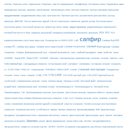
Подложка
полифильтр
плоттер
Подгонка сетки
подколонник
подсчет армирования
поэтажные планы
Предложить идею
приведенная нагрузка
привязка
притягивание
притягивание узлов
прогоны покрытия
прогрессирующее обрушение
продавливание
пространство
раскрепления для прогибов
продавливание лира сапр
Протокол расчета
расход
расчет
расчет узлов
Расчетная длина
арматуры
Расчет кирпичных зданий
Расчет отмеченных элементов
редактирование
Расчетные длины
Расчетный процессор
ребристые плиты
ребро
редактирование нормальной и
РСН
РСУ
изгибной жесткости в Лире
редактор загружений
резервное копирование
результаты
решатель
РСУ
сапфир
взаимоисключения сопутствие лира-сапр
Руководство по ЛИРА-САПР
сайт
Сапфир AutoCAD
САПФИР-Конструкции
сапфир IFC
сапфир окно дверь
Сапфир поиск пересечений
САПФИР-ГЕНЕРАТОР
Сапфир.
свая
Генератор.
Сапфир. Деформационный шов.
сборный железобетон
сваи
свайный фундамент
свойства
связь
сейсмика
Сечение
САПФИР - ЛираСАПР. ЛирасСАПР - САПФИР
Секториальные характеристики
сечения
скрипты
снип
Собственный вес
совпадающие элементы
согласование осей
сортамент
сортировка
составные сечения
сохранить
стальные конструкции
сп
СП 20.13330
СП52-101
специальные
СПРАВКА к ЛИРА-САПР
ссылки
Стандартные
СТК-САПР
стены
стержни
СТЖБ
СТК
сечения
стена
СТК-САПР жесткий узел
СТК-САПР Пакетный расчет
столбчатый
суммирование нагрузок
схема
таблицы ввода
Таблицы усилий
текстовый файл
температурные
воздействия
температурные швы
тепловые потери
теплопроводность
Теплопроводность. Тепловой поток.
ТЗА
триангуляция
Термовкладыши
Трапециевидная нагрузка
трассировка
треугольная нагрузка
трещиностойкость
узлы
Триангуляция Лира Сапфир Объемные конечные элементы
тс/м2
угол
Узловые нагрузки
упаковка
упаковка
упругое основание
схемы
управление жизненным циклом зданий и сооружений
Усилия на концах конструктивных
ферма
флаги рисования
элементов
Ускорение расчетов
устойчивость
фильтр элементов
ФОК
фрагментация
фундамент
фундаментная плита
характеристики бетона
хомуты
Цвета изополей
Цвета мозаик
цена
чертеж
Числовое
Шарниры
экспорт
эксцентриситеты
значение на мозаиках
шкала
Шкала армирования
шкала лира сапр
Эксцетриситеты
эпюры по сечению пластин
ЭСПРИ
ЭСПРИ; основания и фундаменты; расчётное сопротивление грунта