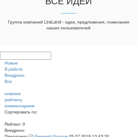
ВСЕ ИДЕИ
Группа компаний LiraLand - идеи, предложения, пожелания
наших пользователей
Новые
В работе
Внедрено
Все
новизне
рейтингу
комментариям
Сортировать по:
Рейтинг:
0
Внедрено
Предложил
Евгений Шатров
25.07.2019 13:43:20