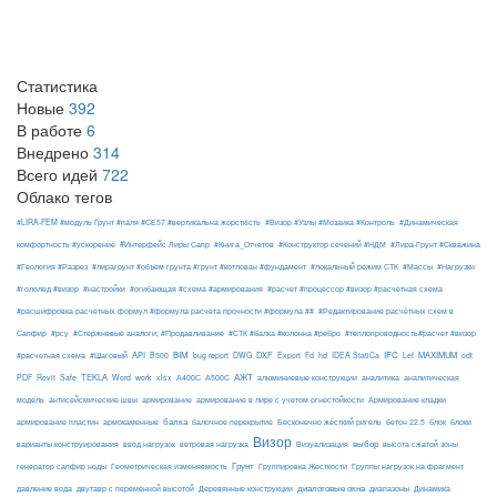
Статистика
Новые
392
В работе
6
Внедрено
314
Всего идей
722
Облако тегов
#LIRA-FEM #модуль Ґрунт #паля #СЕ57 #вертикальна жорсткість
#Визор #Узлы #Мозаика #Контроль
#Динамическая
#Интерфейс Лиры Сапр
комфортность #ускорение
#Книга_Отчетов
#Конструктор сечений #НДМ
#Лира-Грунт #Скважина
#Геология #Разрез
#лирагрунт #объем грунта #грунт #котлован #фундамент
#локальный режим СТК
#Массы
#Нагрузки
#гололед #визор
#настройки
#огибающая #схема #армирования
#расчет #процессор #визор #расчетная схема
#расшифровка расчетных формул #формула расчета прочности #формула ##
#Редактирование расчётных схем в
Сапфир
#рсу
#Стержневые аналоги; #Продавливание
#СТК #балка #колонна #ребро
#теплопроводность#расчет #визор
API
BIM
DXF
IFC
MAXIMUM
#расчетная схема
#Шаговый
B500
bug report
DWG
Export
Fd
hd
IDEA StatiCa
Lef
odt
АЖТ
TEKLA
PDF
Revit
Safe
Word
work
xlsx
А400С
А500С
алюминиевые конструкции
аналитика
аналитическая
армирование
модель
антисейсмические швы
армирование в лире с учетом огнестойкости
Армирование кладки
балка
блоки
армирование пластин
армокаменные
балочное перекрытие
Бесконечно жёсткий ригель
бетон 22.5
блок
Визор
Визуализация
выбор
варианты конструирования
ввод нагрузок
ветровая нагрузка
высота сжатой зоны
Грунт
генератор сапфир ноды
Геометрическая изменяемость
Группировка Жесткости
Группы нагрузок на фрагмент
диалоговые окна
давление вода
двутавр с переменной высотой
Деревянные конструкции
диапазоны
Динамика