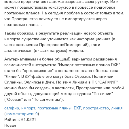
которые предпочитают автоматизировать свою рутину. Их и
может позаимствовать конструктор в процессе подготовки
поэтажных планов. На сегодня проблема состоит только в том,
что Пространства почему-то не импортируются через
поэтажные планы...
Таким образом, в результате реализации нового объекта
импорта существенно уточняется как информационная (в
части назначения Пространств/Помещений), так и
аналитическая (в части нагрузок) модели.
Альтернативным (и более общим!) вариантом расширения
возможностей инструмента "Импорт поэтажных планов DXF"
стало бы "протаскивание" с поэтажного плана объекта типа
"Линия". В dxf-файле это могут быть Отрезки, Полилинии,
Сплайны, Эллипсы и Дуги. По этим Линиям в ПК "САПФИР"
можно было бы создать, в частности, Пространство или любой
другой объект, допускающий метод создания "По линии"
("Осевая" или "По сегментам").
сапфир
,
импорт
,
поэтажные планы
,
DXF
,
пространство
,
линия
(
комментариев: 0
)
Рейтинг:
61.0221
Новая