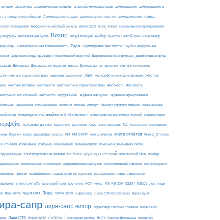
армирование
струкции
аналитика
аналитическая модель
антисейсмические швы
армирование в
балка
е с учетом огнестойкости
Армирование кладки
армирование пластин
армокаменные
блоки
очное перекрытие
Бесконечно жёсткий ригель
бетон 22.5
блок
варианты конструирования
Визор
Визуализация
выбор
д нагрузок
ветровая нагрузка
высота сжатой зоны
генератор
Грунт
фир ноды
Геометрическая изменяемость
Группировка Жесткости
Группы нагрузок на
диалоговые окна
гмент
давление вода
двутавр с переменной высотой
Деревянные конструкции
пазоны
Динамика
Динамика по модулю
длина
Документатор
дополнительные сочетания
ЖБК
железобетонные конструкции
Жесткая
олнительные характеристики
единицы измерения
авка
жесткие вставки
жесткости
Жесткость
Жесткость
жесткостные характеристики
аметрических сечений
загружения
Заданное армирование
жёсткости
Задание нагрузок
изополя
импорт
инженерная
репление
измерение
изображения
иконка
Импорт горячих клавиш
инейность
инженерная нелинейность 2
Инструмент
интегральная величина усилий
интеполяция
терфейс
каменные
капитель
исходные данные
карстовые провалы
КД
кессонное перекрытие
Кирпич
книга отчётов
соны
класс арматуры
классы
КМ
КМ-САПР
книга отчетов
Книга_Отчетов
комбинации
га_отчётов
колебание
колонна
Комментарии
конечно-элементная сетка
конструктивные элементы
Конструктор сечений
Контактный стык
струирование
контур
давливания
копирование и проекция
корректировка нагрузок
коструктивный элемент
коэффициент
ффициент длины
коэффициент надежности по нагрузке
коэффициент ответственности
КЭ259
ффициенты постели
кПа
крановый путь
кручение
КСУ
купол
КЭ
КЭ 259
КЭ251
лестницы
Лира
ия
Лир-АРМ
лира сапр
Лир-ЛАРМ
ЛИРА 2019
Лира СТК КС Сапфир
лира-грунт
ира-сапр
лира-сапр визор
лира-сапр сапфир справка
лира-сапр
Лира-СТК
авка
ЛираСАПР
ЛИТЕРА
Локальным режим
ЛСТК
Массы Динамика
масштаб