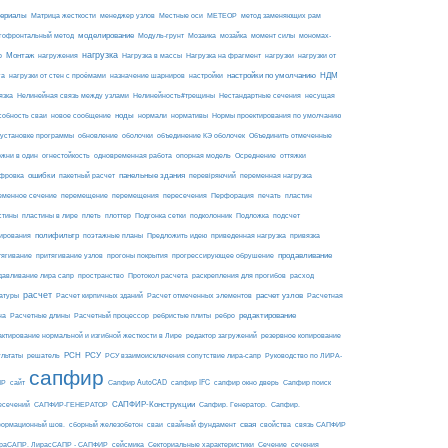
ериалы
МЕТЕОР
Матрица жесткости
менеджер узлов
Местные оси
метод заменяющих рам
моделирование
мозайка
гофронтальный метод
Модуль-грунт
Мозаика
момент силы
мономах-
нагрузка
Монтаж
Нагрузка на фрагмент
нагрузки
р
нагружения
Нагрузка в массы
нагрузки от
настройки по умолчанию
НДМ
га
нагрузки от стен с проёмами
назначение шарниров
настройки
язка
Нелинейная связь между узлами
Нелинейность#трещины
Нестандартные сечения
несущая
ноды
собность сваи
новое сообщение
нормали
нормативы
Нормы проектирования по умолчанию
 установке программы
обновление
оболочки
объединение КЭ оболочек
Объединить отмеченные
огнестойкость
ржни в один
одновременная работа
опорная модель
Осреднение
оттяжки
ошибки
панельные здания
фровка
пакетный расчет
перевіряючий
переменная нагрузка
еменное сечение
перемещение
перемещения
пересечения
Перфорация
печать
пластин
пластины в лире
Подложка
стины
плеть
плоттер
Подгонка сетки
подколонник
подсчет
полифильтр
ирования
поэтажные планы
Предложить идею
приведенная нагрузка
привязка
продавливание
тягивание
притягивание узлов
прогоны покрытия
прогрессирующее обрушение
пространство
раскрепления для прогибов
давливание лира сапр
Протокол расчета
расход
расчет
расчет узлов
Расчетная
атуры
Расчет кирпичных зданий
Расчет отмеченных элементов
на
редактирование
Расчетные длины
Расчетный процессор
ребристые плиты
ребро
актирование нормальной и изгибной жесткости в Лире
редактор загружений
резервное копирование
РСН
РСУ
ультаты
решатель
РСУ взаимоисключения сопутствие лира-сапр
Руководство по ЛИРА-
сапфир
ПР
сайт
Сапфир AutoCAD
сапфир IFC
сапфир окно дверь
Сапфир поиск
САПФИР-Конструкции
есечений
САПФИР-ГЕНЕРАТОР
Сапфир. Генератор.
Сапфир.
свая
ормационный шов.
сборный железобетон
сваи
свайный фундамент
свойства
связь САПФИР
сейсмика
Сечение
ираСАПР. ЛирасСАПР - САПФИР
Секториальные характеристики
сечения