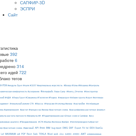
САПФИР-3D
ЭСПРИ
Сайт
татистика
овые
392
 работе
6
недрено
314
сего идей
722
блако тегов
RA-FEM #модуль Ґрунт #паля #СЕ57 #вертикальна жорсткість
#Визор #Узлы #Мозаика #Контроль
#Интерфейс Лиры Сапр
намическая комфортность #ускорение
#Книга_Отчетов
#Конструктор
ений #НДМ
#Лира-Грунт #Скважина #Геология #Разрез
#лирагрунт #объем грунта #грунт #котлован
ндамент
#локальный режим СТК
#Массы
#Нагрузки #гололед #визор
#настройки
#огибающая
ема #армирования
#расчет #процессор #визор #расчетная схема
#расшифровка расчетных формул
рмула расчета прочности #формула ##
#Редактирование расчётных схем в Сапфир
#рсу
ержневые аналоги; #Продавливание
#СТК #балка #колонна #ребро
#теплопроводность#расчет
API
BIM
DXF
зор #расчетная схема
#Шаговый
B500
bug report
DWG
Export
Fd
hd
IDEA StatiCa
АЖТ
MAXIMUM
TEKLA
Lef
odt
PDF
Revit
Safe
Word
work
xlsx
А400С
А500С
алюминиевые