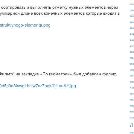
кон
о сортировать и выполнять отметку нужных элементов через
лир
уммарной длине всех конечных элементов которые входят в
бал
вво
onstruktivnogo-elementa.png
сап
фра
диа
Доп
вст
пар
зак
нел
ильтр" на закладке «По геометрии» был добавлен фильтр
ин
кес
xt40d5c0d3tswg1bhiw7cz7nqk/Dlina-KE.jpg
Кни
кон
про
коэ
коэ
лин
л
спр