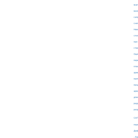
мат
мно
сап
сне
Нев
спо
при
сте
Оци
пер
пла
арм
при
про
арм
дли
ред
рез
СА
пер
Деф
- Л