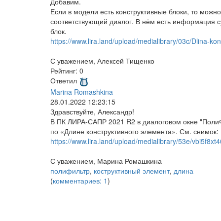
Добавим.
Если в модели есть конструктивные блоки, то можн
соответствующий диалог. В нём есть информация с
блок.
https://www.lira.land/upload/medialibrary/03c/Dlina-k
С уважением, Алексей Тищенко
Рейтинг:
0
Ответил
Marina Romashkina
28.01.2022 12:23:15
Здравствуйте, Александр!
В ПК ЛИРА-САПР 2021 R2 в диалоговом окне "ПолиФ
по «Длине конструктивного элемента». См. снимок:
https://www.lira.land/upload/medialibrary/53e/vbi5f8
С уважением, Марина Ромашкина
полифильтр
,
коструктивный элемент
,
длина
(
комментариев: 1
)