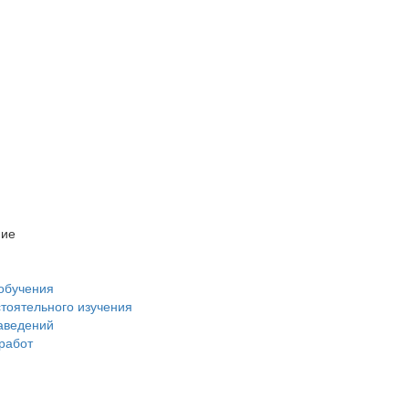
ние
обучения
стоятельного изучения
аведений
 работ