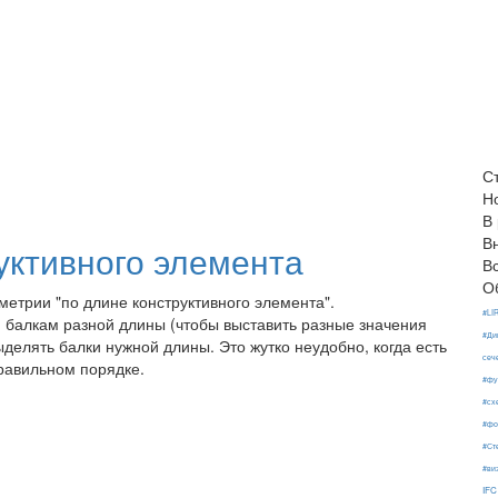
С
Н
В
В
уктивного элемента
В
О
етрии "по длине конструктивного элемента".
#LI
и балкам разной длины (чтобы выставить разные значения
#Ди
делять балки нужной длины. Это жутко неудобно, когда есть
сеч
правильном порядке.
#фу
#сх
#фо
#Ст
#ви
IFC