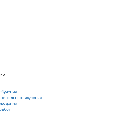
ние
обучения
стоятельного изучения
аведений
 работ