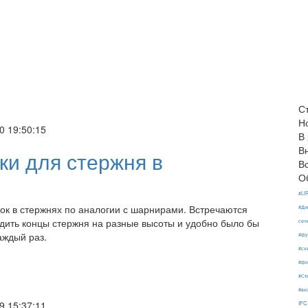
С
Н
0 19:50:15
В
В
ки для стержня в
В
О
#LI
ок в стержнях по аналогии с шарнирами. Встречаются
#Ди
одить концы стержня на разные высоты и удобно было бы
сеч
аждый раз.
#фу
#сх
#фо
#Ст
#ви
9 15:37:11
IFC