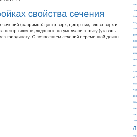
кон
ройках свойства сечения
лир
бал
вво
 сечений (например: центр-верх, центр-низ, влево-верх и
сап
ь за центр тяжести, заданные по умолчанию точку (указаны
фра
рез координату. С появлением сечений переменной длины
диа
Доп
вст
пар
зак
нел
ин
кес
Кни
кон
про
коэ
коэ
лин
л
спр