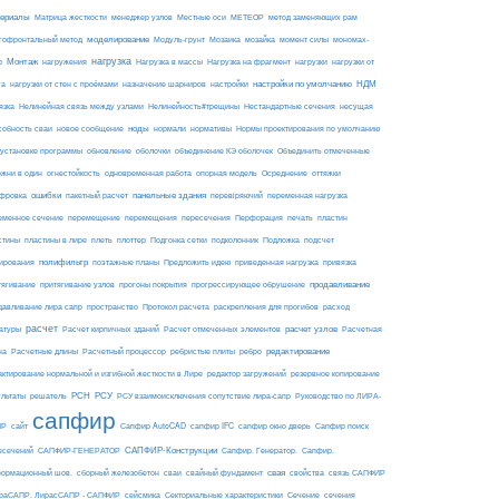
ериалы
МЕТЕОР
Матрица жесткости
менеджер узлов
Местные оси
метод заменяющих рам
моделирование
мозайка
гофронтальный метод
Модуль-грунт
Мозаика
момент силы
мономах-
нагрузка
Монтаж
Нагрузка на фрагмент
нагрузки
р
нагружения
Нагрузка в массы
нагрузки от
настройки по умолчанию
НДМ
га
нагрузки от стен с проёмами
назначение шарниров
настройки
язка
Нелинейная связь между узлами
Нелинейность#трещины
Нестандартные сечения
несущая
ноды
собность сваи
новое сообщение
нормали
нормативы
Нормы проектирования по умолчанию
 установке программы
обновление
оболочки
объединение КЭ оболочек
Объединить отмеченные
огнестойкость
ржни в один
одновременная работа
опорная модель
Осреднение
оттяжки
ошибки
панельные здания
фровка
пакетный расчет
перевіряючий
переменная нагрузка
еменное сечение
перемещение
перемещения
пересечения
Перфорация
печать
пластин
пластины в лире
Подложка
стины
плеть
плоттер
Подгонка сетки
подколонник
подсчет
полифильтр
ирования
поэтажные планы
Предложить идею
приведенная нагрузка
привязка
продавливание
тягивание
притягивание узлов
прогоны покрытия
прогрессирующее обрушение
пространство
раскрепления для прогибов
давливание лира сапр
Протокол расчета
расход
расчет
расчет узлов
Расчетная
атуры
Расчет кирпичных зданий
Расчет отмеченных элементов
на
редактирование
Расчетные длины
Расчетный процессор
ребристые плиты
ребро
актирование нормальной и изгибной жесткости в Лире
редактор загружений
резервное копирование
РСН
РСУ
ультаты
решатель
РСУ взаимоисключения сопутствие лира-сапр
Руководство по ЛИРА-
сапфир
ПР
сайт
Сапфир AutoCAD
сапфир IFC
сапфир окно дверь
Сапфир поиск
САПФИР-Конструкции
есечений
САПФИР-ГЕНЕРАТОР
Сапфир. Генератор.
Сапфир.
свая
ормационный шов.
сборный железобетон
сваи
свайный фундамент
свойства
связь САПФИР
сейсмика
Сечение
ираСАПР. ЛирасСАПР - САПФИР
Секториальные характеристики
сечения