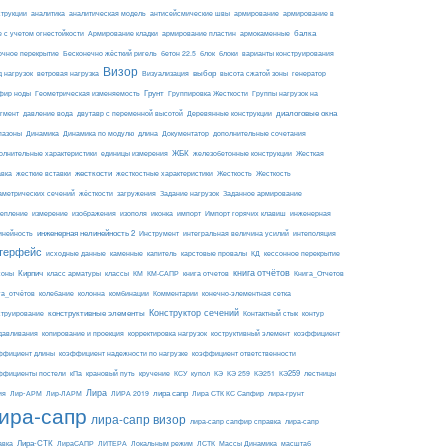
армирование
струкции
аналитика
аналитическая модель
антисейсмические швы
армирование в
балка
е с учетом огнестойкости
Армирование кладки
армирование пластин
армокаменные
блоки
очное перекрытие
Бесконечно жёсткий ригель
бетон 22.5
блок
варианты конструирования
Визор
Визуализация
выбор
д нагрузок
ветровая нагрузка
высота сжатой зоны
генератор
Грунт
фир ноды
Геометрическая изменяемость
Группировка Жесткости
Группы нагрузок на
диалоговые окна
гмент
давление вода
двутавр с переменной высотой
Деревянные конструкции
пазоны
Динамика
Динамика по модулю
длина
Документатор
дополнительные сочетания
ЖБК
железобетонные конструкции
Жесткая
олнительные характеристики
единицы измерения
авка
жесткие вставки
жесткости
Жесткость
Жесткость
жесткостные характеристики
аметрических сечений
загружения
Заданное армирование
жёсткости
Задание нагрузок
изополя
импорт
инженерная
репление
измерение
изображения
иконка
Импорт горячих клавиш
инейность
инженерная нелинейность 2
Инструмент
интегральная величина усилий
интеполяция
терфейс
каменные
капитель
исходные данные
карстовые провалы
КД
кессонное перекрытие
Кирпич
книга отчётов
соны
класс арматуры
классы
КМ
КМ-САПР
книга отчетов
Книга_Отчетов
комбинации
га_отчётов
колебание
колонна
Комментарии
конечно-элементная сетка
конструктивные элементы
Конструктор сечений
Контактный стык
струирование
контур
давливания
копирование и проекция
корректировка нагрузок
коструктивный элемент
коэффициент
ффициент длины
коэффициент надежности по нагрузке
коэффициент ответственности
КЭ259
ффициенты постели
кПа
крановый путь
кручение
КСУ
купол
КЭ
КЭ 259
КЭ251
лестницы
Лира
ия
Лир-АРМ
лира сапр
Лир-ЛАРМ
ЛИРА 2019
Лира СТК КС Сапфир
лира-грунт
ира-сапр
лира-сапр визор
лира-сапр сапфир справка
лира-сапр
Лира-СТК
авка
ЛираСАПР
ЛИТЕРА
Локальным режим
ЛСТК
Массы Динамика
масштаб