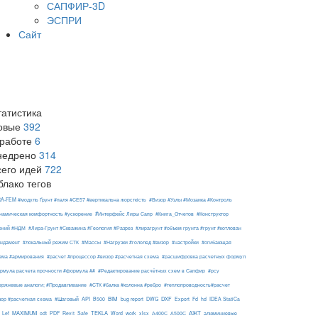
САПФИР-3D
ЭСПРИ
Сайт
татистика
овые
392
 работе
6
недрено
314
сего идей
722
блако тегов
RA-FEM #модуль Ґрунт #паля #СЕ57 #вертикальна жорсткість
#Визор #Узлы #Мозаика #Контроль
#Интерфейс Лиры Сапр
намическая комфортность #ускорение
#Книга_Отчетов
#Конструктор
ений #НДМ
#Лира-Грунт #Скважина #Геология #Разрез
#лирагрунт #объем грунта #грунт #котлован
ндамент
#локальный режим СТК
#Массы
#Нагрузки #гололед #визор
#настройки
#огибающая
ема #армирования
#расчет #процессор #визор #расчетная схема
#расшифровка расчетных формул
рмула расчета прочности #формула ##
#Редактирование расчётных схем в Сапфир
#рсу
ержневые аналоги; #Продавливание
#СТК #балка #колонна #ребро
#теплопроводность#расчет
API
BIM
DXF
зор #расчетная схема
#Шаговый
B500
bug report
DWG
Export
Fd
hd
IDEA StatiCa
АЖТ
MAXIMUM
TEKLA
Lef
odt
PDF
Revit
Safe
Word
work
xlsx
А400С
А500С
алюминиевые