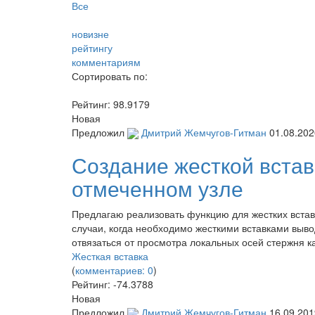
Все
новизне
рейтингу
комментариям
Сортировать по:
Рейтинг:
98.9179
Новая
Предложил
Дмитрий Жемчугов-Гитман
01.08.202
Создание жесткой встав
отмеченном узле
Предлагаю реализовать функцию для жестких встав
случаи, когда необходимо жесткими вставками выв
отвязаться от просмотра локальных осей стержня к
Жесткая вставка
(
комментариев: 0
)
Рейтинг:
-74.3788
Новая
Предложил
Дмитрий Жемчугов-Гитман
16.09.201