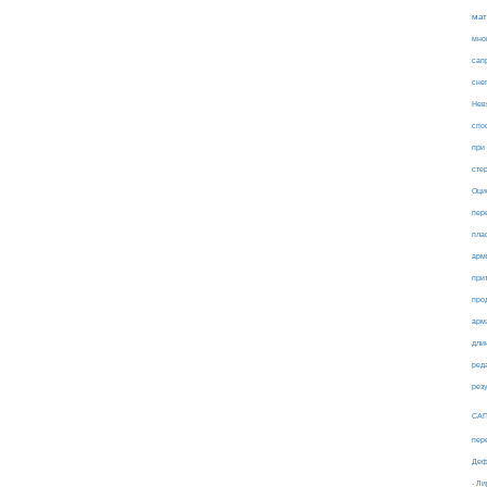
мат
мно
сап
сне
Нев
спо
при
сте
Оци
пер
пла
арм
при
про
арм
дли
ред
рез
СА
пер
Деф
- Л