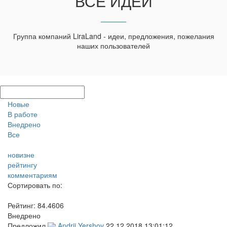
ВСЕ ИДЕИ
Группа компаний LiraLand - идеи, предложения, пожелания
наших пользователей
Новые
В работе
Внедрено
Все
новизне
рейтингу
комментариям
Сортировать по:
Рейтинг:
84.4606
Внедрено
Предложил
Andrii Yershov
22.12.2018 13:01:12