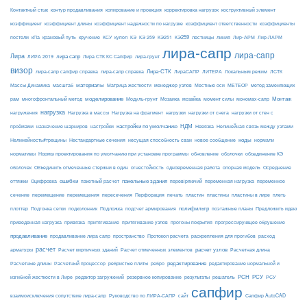
Контактный стык
контур продавливания
копирование и проекция
корректировка нагрузок
коструктивный элемент
коэффициент
коэффициент длины
коэффициент надежности по нагрузке
коэффициент ответственности
коэффициенты
КЭ259
линия
Лир-АРМ
постели
кПа
крановый путь
кручение
КСУ
купол
КЭ
КЭ 259
КЭ251
лестницы
Лир-ЛАРМ
лира-сапр
лира-сапр
Лира
лира сапр
ЛИРА 2019
Лира СТК КС Сапфир
лира-грунт
визор
Лира-СТК
лира-сапр сапфир справка
лира-сапр справка
ЛираСАПР
ЛИТЕРА
Локальным режим
ЛСТК
материалы
МЕТЕОР
Массы Динамика
масштаб
Матрица жесткости
менеджер узлов
Местные оси
метод заменяющих
моделирование
мозайка
Монтаж
рам
многофронтальный метод
Модуль-грунт
Мозаика
момент силы
мономах-сапр
нагрузка
Нагрузка на фрагмент
нагрузки
нагружения
Нагрузка в массы
нагрузки от снега
нагрузки от стен с
настройки по умолчанию
НДМ
проёмами
назначение шарниров
настройки
Невязка
Нелинейная связь между узлами
ноды
Нелинейность#трещины
Нестандартные сечения
несущая способность сваи
новое сообщение
нормали
нормативы
Нормы проектирования по умолчанию при установке программы
обновление
оболочки
объединение КЭ
огнестойкость
оболочек
Объединить отмеченные стержни в один
одновременная работа
опорная модель
Осреднение
ошибки
панельные здания
переменное
оттяжки
Оцифровка
пакетный расчет
перевіряючий
переменная нагрузка
сечение
перемещение
пластины в лире
перемещения
пересечения
Перфорация
печать
пластин
пластины
плеть
Подложка
полифильтр
плоттер
Подгонка сетки
подколонник
подсчет армирования
поэтажные планы
Предложить идею
приведенная нагрузка
привязка
притягивание
притягивание узлов
прогоны покрытия
прогрессирующее обрушение
продавливание
пространство
раскрепления для прогибов
продавливание лира сапр
Протокол расчета
расход
расчет
расчет узлов
Расчетная длина
арматуры
Расчет кирпичных зданий
Расчет отмеченных элементов
редактирование
Расчетные длины
Расчетный процессор
ребристые плиты
ребро
редактирование нормальной и
РСН
РСУ
изгибной жесткости в Лире
редактор загружений
резервное копирование
результаты
решатель
РСУ
сапфир
взаимоисключения сопутствие лира-сапр
Руководство по ЛИРА-САПР
сайт
Сапфир AutoCAD