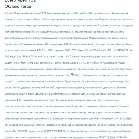
Облако тегов
#LIRA-FEM #модуль Ґрунт #паля #СЕ57 #вертикальна жорсткість
#Визор #Узлы #Мозаика #Контроль
#Динамическая
#Интерфейс Лиры Сапр
комфортность #ускорение
#Книга_Отчетов
#Конструктор сечений #НДМ
#Лира-Грунт #Скважина
#Геология #Разрез
#лирагрунт #объем грунта #грунт #котлован #фундамент
#локальный режим СТК
#Массы
#Нагрузки
#гололед #визор
#настройки
#огибающая #схема #армирования
#расчет #процессор #визор #расчетная схема
#расшифровка расчетных формул #формула расчета прочности #формула ##
#Редактирование расчётных схем в
Сапфир
#рсу
#Стержневые аналоги; #Продавливание
#СТК #балка #колонна #ребро
#теплопроводность#расчет #визор
API
BIM
DXF
IFC
MAXIMUM
#расчетная схема
#Шаговый
B500
bug report
DWG
Export
Fd
hd
IDEA StatiCa
Lef
odt
АЖТ
TEKLA
PDF
Revit
Safe
Word
work
xlsx
А400С
А500С
алюминиевые конструкции
аналитика
аналитическая
армирование
модель
антисейсмические швы
армирование в лире с учетом огнестойкости
Армирование кладки
балка
блоки
армирование пластин
армокаменные
балочное перекрытие
Бесконечно жёсткий ригель
бетон 22.5
блок
Визор
Визуализация
выбор
варианты конструирования
ввод нагрузок
ветровая нагрузка
высота сжатой зоны
Грунт
генератор сапфир ноды
Геометрическая изменяемость
Группировка Жесткости
Группы нагрузок на фрагмент
диалоговые окна
давление вода
двутавр с переменной высотой
Деревянные конструкции
диапазоны
Динамика
Динамика по модулю
длина
Документатор
дополнительные сочетания
Дополнительные характеристики
единицы
ЖБК
железобетонные конструкции
Жесткая вставка
жесткие вставки
жесткости
измерения
жесткостные
Жесткость
Жесткость параметрических сечений
загружения
Заданное
характеристики
жёсткости
Задание нагрузок
армирование
изополя
импорт
инженерная
закрепление
измерение
изображения
иконка
Импорт горячих клавиш
интерфейс
нелинейность
инженерная нелинейность 2
Инструмент
интегральная величина усилий
интеполяция
Кирпич
каменные
капитель
исходные данные
карстовые провалы
КД
кессонное перекрытие
кессоны
класс арматуры
книга отчётов
комбинации
классы
КМ
КМ-САПР
книга отчетов
Книга_Отчетов
Книга_отчётов
колебание
колонна
конструктивные элементы
Конструктор сечений
Комментарии
конечно-элементная сетка
конструирование