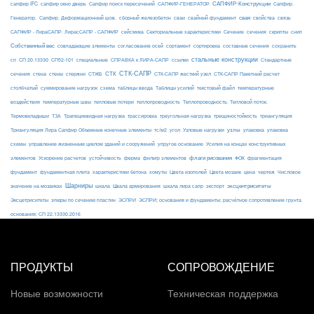
САПФИР-Конструкции
сапфир IFC
сапфир окно дверь
Сапфир поиск пересечений
САПФИР-ГЕНЕРАТОР
Сапфир.
свая
Генератор.
Сапфир. Деформационный шов.
сборный железобетон
сваи
свайный фундамент
свойства
связь
сейсмика
Сечение
САПФИР - ЛираСАПР. ЛирасСАПР - САПФИР
Секториальные характеристики
сечения
скрипты
снип
Собственный вес
совпадающие элементы
согласование осей
сортамент
сортировка
составные сечения
сохранить
стальные конструкции
сп
СП 20.13330
СП52-101
специальные
СПРАВКА к ЛИРА-САПР
ссылки
Стандартные
СТК-САПР
стены
стержни
СТЖБ
СТК
сечения
стена
СТК-САПР жесткий узел
СТК-САПР Пакетный расчет
столбчатый
суммирование нагрузок
схема
таблицы ввода
Таблицы усилий
текстовый файл
температурные
воздействия
температурные швы
тепловые потери
теплопроводность
Теплопроводность. Тепловой поток.
ТЗА
триангуляция
Термовкладыши
Трапециевидная нагрузка
трассировка
треугольная нагрузка
трещиностойкость
узлы
Триангуляция Лира Сапфир Объемные конечные элементы
тс/м2
угол
Узловые нагрузки
упаковка
упаковка
упругое основание
схемы
управление жизненным циклом зданий и сооружений
Усилия на концах конструктивных
ферма
флаги рисования
элементов
Ускорение расчетов
устойчивость
фильтр элементов
ФОК
фрагментация
фундамент
фундаментная плита
характеристики бетона
хомуты
Цвета изополей
Цвета мозаик
цена
чертеж
Числовое
Шарниры
экспорт
эксцентриситеты
значение на мозаиках
шкала
Шкала армирования
шкала лира сапр
Эксцетриситеты
эпюры по сечению пластин
ЭСПРИ
ЭСПРИ; основания и фундаменты; расчётное сопротивление грунта
основания; СП 22.13330.2016
ПРОДУКТЫ
СОПРОВОЖДЕНИЕ
Новые возможности
Техническая поддержка