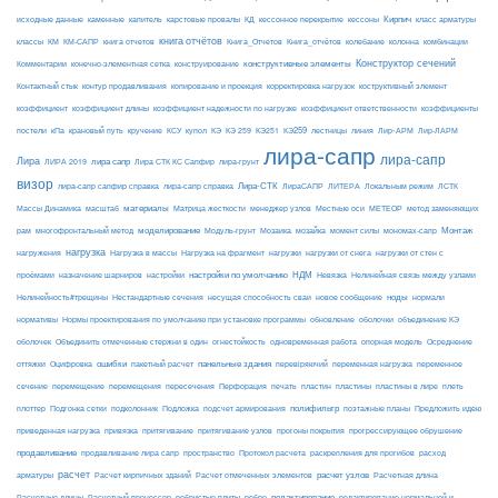
Кирпич
каменные
капитель
исходные данные
карстовые провалы
КД
кессонное перекрытие
кессоны
класс арматуры
книга отчётов
комбинации
классы
КМ
КМ-САПР
книга отчетов
Книга_Отчетов
Книга_отчётов
колебание
колонна
конструктивные элементы
Конструктор сечений
Комментарии
конечно-элементная сетка
конструирование
Контактный стык
контур продавливания
копирование и проекция
корректировка нагрузок
коструктивный элемент
коэффициент
коэффициент длины
коэффициент надежности по нагрузке
коэффициент ответственности
коэффициенты
КЭ259
линия
Лир-АРМ
постели
кПа
крановый путь
кручение
КСУ
купол
КЭ
КЭ 259
КЭ251
лестницы
Лир-ЛАРМ
лира-сапр
лира-сапр
Лира
лира сапр
ЛИРА 2019
Лира СТК КС Сапфир
лира-грунт
визор
Лира-СТК
лира-сапр сапфир справка
лира-сапр справка
ЛираСАПР
ЛИТЕРА
Локальным режим
ЛСТК
материалы
МЕТЕОР
Массы Динамика
масштаб
Матрица жесткости
менеджер узлов
Местные оси
метод заменяющих
моделирование
мозайка
Монтаж
рам
многофронтальный метод
Модуль-грунт
Мозаика
момент силы
мономах-сапр
нагрузка
Нагрузка на фрагмент
нагрузки
нагружения
Нагрузка в массы
нагрузки от снега
нагрузки от стен с
настройки по умолчанию
НДМ
проёмами
назначение шарниров
настройки
Невязка
Нелинейная связь между узлами
ноды
Нелинейность#трещины
Нестандартные сечения
несущая способность сваи
новое сообщение
нормали
нормативы
Нормы проектирования по умолчанию при установке программы
обновление
оболочки
объединение КЭ
огнестойкость
оболочек
Объединить отмеченные стержни в один
одновременная работа
опорная модель
Осреднение
ошибки
панельные здания
переменное
оттяжки
Оцифровка
пакетный расчет
перевіряючий
переменная нагрузка
сечение
перемещение
пластины в лире
перемещения
пересечения
Перфорация
печать
пластин
пластины
плеть
Подложка
полифильтр
плоттер
Подгонка сетки
подколонник
подсчет армирования
поэтажные планы
Предложить идею
приведенная нагрузка
привязка
притягивание
притягивание узлов
прогоны покрытия
прогрессирующее обрушение
продавливание
пространство
раскрепления для прогибов
продавливание лира сапр
Протокол расчета
расход
расчет
расчет узлов
Расчетная длина
арматуры
Расчет кирпичных зданий
Расчет отмеченных элементов
редактирование
Расчетные длины
Расчетный процессор
ребристые плиты
ребро
редактирование нормальной и