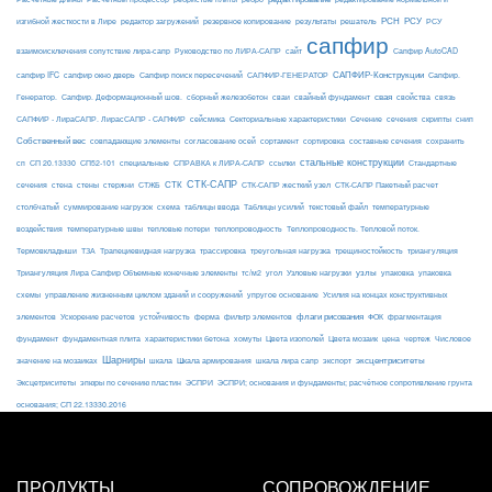
РСН
РСУ
изгибной жесткости в Лире
редактор загружений
резервное копирование
результаты
решатель
РСУ
сапфир
взаимоисключения сопутствие лира-сапр
Руководство по ЛИРА-САПР
сайт
Сапфир AutoCAD
САПФИР-Конструкции
сапфир IFC
сапфир окно дверь
Сапфир поиск пересечений
САПФИР-ГЕНЕРАТОР
Сапфир.
свая
Генератор.
Сапфир. Деформационный шов.
сборный железобетон
сваи
свайный фундамент
свойства
связь
сейсмика
Сечение
САПФИР - ЛираСАПР. ЛирасСАПР - САПФИР
Секториальные характеристики
сечения
скрипты
снип
Собственный вес
совпадающие элементы
согласование осей
сортамент
сортировка
составные сечения
сохранить
стальные конструкции
сп
СП 20.13330
СП52-101
специальные
СПРАВКА к ЛИРА-САПР
ссылки
Стандартные
СТК-САПР
стены
стержни
СТЖБ
СТК
сечения
стена
СТК-САПР жесткий узел
СТК-САПР Пакетный расчет
столбчатый
суммирование нагрузок
схема
таблицы ввода
Таблицы усилий
текстовый файл
температурные
воздействия
температурные швы
тепловые потери
теплопроводность
Теплопроводность. Тепловой поток.
ТЗА
триангуляция
Термовкладыши
Трапециевидная нагрузка
трассировка
треугольная нагрузка
трещиностойкость
узлы
Триангуляция Лира Сапфир Объемные конечные элементы
тс/м2
угол
Узловые нагрузки
упаковка
упаковка
упругое основание
схемы
управление жизненным циклом зданий и сооружений
Усилия на концах конструктивных
ферма
флаги рисования
элементов
Ускорение расчетов
устойчивость
фильтр элементов
ФОК
фрагментация
фундамент
фундаментная плита
характеристики бетона
хомуты
Цвета изополей
Цвета мозаик
цена
чертеж
Числовое
Шарниры
экспорт
эксцентриситеты
значение на мозаиках
шкала
Шкала армирования
шкала лира сапр
Эксцетриситеты
эпюры по сечению пластин
ЭСПРИ
ЭСПРИ; основания и фундаменты; расчётное сопротивление грунта
основания; СП 22.13330.2016
ПРОДУКТЫ
СОПРОВОЖДЕНИЕ