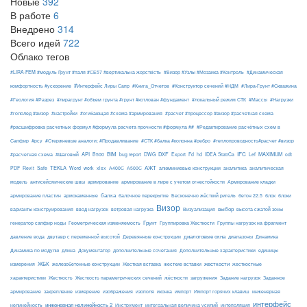
Новые
392
В работе
6
Внедрено
314
Всего идей
722
Облако тегов
#LIRA-FEM #модуль Ґрунт #паля #СЕ57 #вертикальна жорсткість
#Визор #Узлы #Мозаика #Контроль
#Динамическая
#Интерфейс Лиры Сапр
комфортность #ускорение
#Книга_Отчетов
#Конструктор сечений #НДМ
#Лира-Грунт #Скважина
#Геология #Разрез
#лирагрунт #объем грунта #грунт #котлован #фундамент
#локальный режим СТК
#Массы
#Нагрузки
#гололед #визор
#настройки
#огибающая #схема #армирования
#расчет #процессор #визор #расчетная схема
#расшифровка расчетных формул #формула расчета прочности #формула ##
#Редактирование расчётных схем в
Сапфир
#рсу
#Стержневые аналоги; #Продавливание
#СТК #балка #колонна #ребро
#теплопроводность#расчет #визор
API
BIM
DXF
IFC
MAXIMUM
#расчетная схема
#Шаговый
B500
bug report
DWG
Export
Fd
hd
IDEA StatiCa
Lef
odt
АЖТ
TEKLA
PDF
Revit
Safe
Word
work
xlsx
А400С
А500С
алюминиевые конструкции
аналитика
аналитическая
армирование
модель
антисейсмические швы
армирование в лире с учетом огнестойкости
Армирование кладки
балка
блоки
армирование пластин
армокаменные
балочное перекрытие
Бесконечно жёсткий ригель
бетон 22.5
блок
Визор
Визуализация
выбор
варианты конструирования
ввод нагрузок
ветровая нагрузка
высота сжатой зоны
Грунт
генератор сапфир ноды
Геометрическая изменяемость
Группировка Жесткости
Группы нагрузок на фрагмент
диалоговые окна
давление вода
двутавр с переменной высотой
Деревянные конструкции
диапазоны
Динамика
Динамика по модулю
длина
Документатор
дополнительные сочетания
Дополнительные характеристики
единицы
ЖБК
железобетонные конструкции
Жесткая вставка
жесткие вставки
жесткости
измерения
жесткостные
Жесткость
Жесткость параметрических сечений
загружения
Заданное
характеристики
жёсткости
Задание нагрузок
армирование
изополя
импорт
инженерная
закрепление
измерение
изображения
иконка
Импорт горячих клавиш
интерфейс
нелинейность
инженерная нелинейность 2
Инструмент
интегральная величина усилий
интеполяция