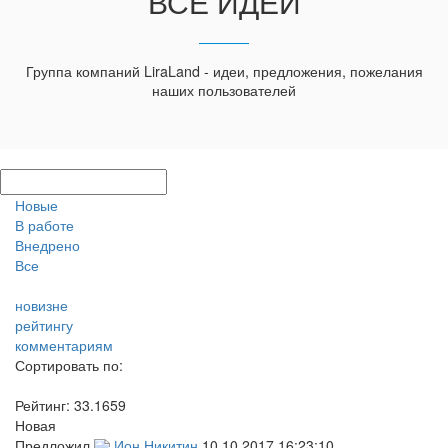
ВСЕ ИДЕИ
Группа компаний LiraLand - идеи, предложения, пожелания
наших пользователей
Новые
В работе
Внедрено
Все
новизне
рейтингу
комментариям
Сортировать по:
Рейтинг:
33.1659
Новая
Предложил
Ион Никитин
10.10.2017 16:23:10