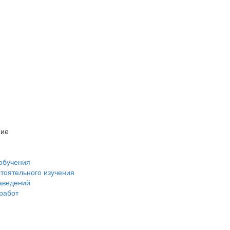
ние
обучения
стоятельного изучения
аведений
 работ