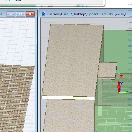
мат
мно
сап
сне
Нев
спо
при
сте
Оци
пер
пла
арм
при
про
арм
дли
ред
рез
СА
пер
Деф
- Л