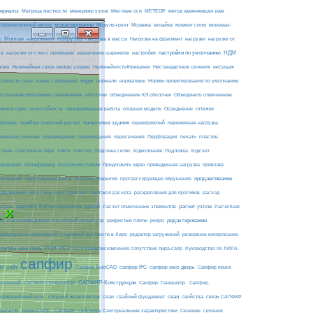
ериалы
МЕТЕОР
Матрица жесткости
менеджер узлов
Местные оси
метод заменяющих рам
моделирование
мозайка
гофронтальный метод
Модуль-грунт
Мозаика
момент силы
мономах-
нагрузка
Монтаж
Нагрузка на фрагмент
нагрузки
р
нагружения
Нагрузка в массы
нагрузки от
настройки по умолчанию
НДМ
га
нагрузки от стен с проёмами
назначение шарниров
настройки
язка
Нелинейная связь между узлами
Нелинейность#трещины
Нестандартные сечения
несущая
ноды
собность сваи
новое сообщение
нормали
нормативы
Нормы проектирования по умолчанию
 установке программы
обновление
оболочки
объединение КЭ оболочек
Объединить отмеченные
огнестойкость
ржни в один
одновременная работа
опорная модель
Осреднение
оттяжки
ошибки
панельные здания
фровка
пакетный расчет
перевіряючий
переменная нагрузка
еменное сечение
перемещение
перемещения
пересечения
Перфорация
печать
пластин
пластины в лире
Подложка
стины
плеть
плоттер
Подгонка сетки
подколонник
подсчет
полифильтр
ирования
поэтажные планы
Предложить идею
приведенная нагрузка
привязка
продавливание
тягивание
притягивание узлов
прогоны покрытия
прогрессирующее обрушение
пространство
раскрепления для прогибов
давливание лира сапр
Протокол расчета
расход
расчет
расчет узлов
Расчетная
атуры
Расчет кирпичных зданий
Расчет отмеченных элементов
на
редактирование
Расчетные длины
Расчетный процессор
ребристые плиты
ребро
актирование нормальной и изгибной жесткости в Лире
редактор загружений
резервное копирование
РСН
РСУ
ультаты
решатель
РСУ взаимоисключения сопутствие лира-сапр
Руководство по ЛИРА-
сапфир
ПР
сайт
Сапфир AutoCAD
сапфир IFC
сапфир окно дверь
Сапфир поиск
САПФИР-Конструкции
есечений
САПФИР-ГЕНЕРАТОР
Сапфир. Генератор.
Сапфир.
свая
ормационный шов.
сборный железобетон
сваи
свайный фундамент
свойства
связь САПФИР
сейсмика
Сечение
ираСАПР. ЛирасСАПР - САПФИР
Секториальные характеристики
сечения