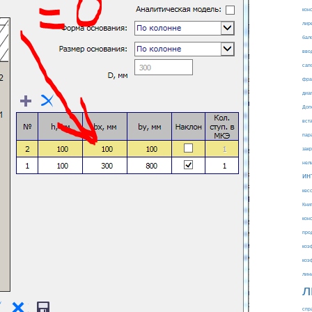
кон
лир
бал
вво
сап
фра
диа
Доп
вст
пар
зак
нел
ин
кес
Кни
кон
про
коэ
коэ
лин
л
спр