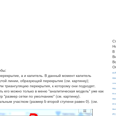
С
Н
В
В
В
О
обы:
#LI
перекрытие, а и капитель. В данный момент капитель
#Ди
утой линии, образующей перекрытие (см. картинку);
сеч
ли триангуляцию перекрытия, к которому они подходят.
#фу
ть его можно только в меню "аналитическая модель" уже как
#сх
 "размер сетки по умолчанию" (см. картинку).
#фо
льным участком (размер b второй ступени равен 0). (см.
#Ст
#ви
IFC