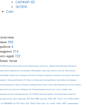
САПФИР-3D
ЭСПРИ
Сайт
татистика
овые
392
 работе
6
недрено
314
сего идей
722
блако тегов
RA-FEM #модуль Ґрунт #паля #СЕ57 #вертикальна жорсткість
#Визор #Узлы #Мозаика #Контроль
#Интерфейс Лиры Сапр
намическая комфортность #ускорение
#Книга_Отчетов
#Конструктор
ений #НДМ
#Лира-Грунт #Скважина #Геология #Разрез
#лирагрунт #объем грунта #грунт #котлован
ндамент
#локальный режим СТК
#Массы
#Нагрузки #гололед #визор
#настройки
#огибающая
ема #армирования
#расчет #процессор #визор #расчетная схема
#расшифровка расчетных формул
рмула расчета прочности #формула ##
#Редактирование расчётных схем в Сапфир
#рсу
ержневые аналоги; #Продавливание
#СТК #балка #колонна #ребро
#теплопроводность#расчет
API
BIM
DXF
зор #расчетная схема
#Шаговый
B500
bug report
DWG
Export
Fd
hd
IDEA StatiCa
АЖТ
MAXIMUM
TEKLA
Lef
odt
PDF
Revit
Safe
Word
work
xlsx
А400С
А500С
алюминиевые