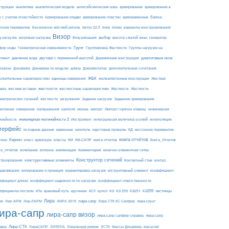
армирование
струкции
аналитика
аналитическая модель
антисейсмические швы
армирование в
балка
е с учетом огнестойкости
Армирование кладки
армирование пластин
армокаменные
блоки
очное перекрытие
Бесконечно жёсткий ригель
бетон 22.5
блок
варианты конструирования
Визор
Визуализация
выбор
д нагрузок
ветровая нагрузка
высота сжатой зоны
генератор
Грунт
фир ноды
Геометрическая изменяемость
Группировка Жесткости
Группы нагрузок на
диалоговые окна
гмент
давление вода
двутавр с переменной высотой
Деревянные конструкции
пазоны
Динамика
Динамика по модулю
длина
Документатор
дополнительные сочетания
ЖБК
железобетонные конструкции
Жесткая
олнительные характеристики
единицы измерения
авка
жесткие вставки
жесткости
Жесткость
Жесткость
жесткостные характеристики
аметрических сечений
загружения
Заданное армирование
жёсткости
Задание нагрузок
изополя
импорт
инженерная
репление
измерение
изображения
иконка
Импорт горячих клавиш
инейность
инженерная нелинейность 2
Инструмент
интегральная величина усилий
интеполяция
терфейс
каменные
капитель
исходные данные
карстовые провалы
КД
кессонное перекрытие
Кирпич
книга отчётов
соны
класс арматуры
классы
КМ
КМ-САПР
книга отчетов
Книга_Отчетов
комбинации
га_отчётов
колебание
колонна
Комментарии
конечно-элементная сетка
конструктивные элементы
Конструктор сечений
Контактный стык
струирование
контур
давливания
копирование и проекция
корректировка нагрузок
коструктивный элемент
коэффициент
ффициент длины
коэффициент надежности по нагрузке
коэффициент ответственности
КЭ259
ффициенты постели
кПа
крановый путь
кручение
КСУ
купол
КЭ
КЭ 259
КЭ251
лестницы
Лира
ия
Лир-АРМ
лира сапр
Лир-ЛАРМ
ЛИРА 2019
Лира СТК КС Сапфир
лира-грунт
ира-сапр
лира-сапр визор
лира-сапр сапфир справка
лира-сапр
Лира-СТК
авка
ЛираСАПР
ЛИТЕРА
Локальным режим
ЛСТК
Массы Динамика
масштаб