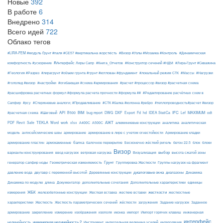
Новые
392
В работе
6
Внедрено
314
Всего идей
722
Облако тегов
#LIRA-FEM #модуль Ґрунт #паля #СЕ57 #вертикальна жорсткість
#Визор #Узлы #Мозаика #Контроль
#Динамическая
#Интерфейс Лиры Сапр
комфортность #ускорение
#Книга_Отчетов
#Конструктор сечений #НДМ
#Лира-Грунт #Скважина
#Геология #Разрез
#лирагрунт #объем грунта #грунт #котлован #фундамент
#локальный режим СТК
#Массы
#Нагрузки
#гололед #визор
#настройки
#огибающая #схема #армирования
#расчет #процессор #визор #расчетная схема
#расшифровка расчетных формул #формула расчета прочности #формула ##
#Редактирование расчётных схем в
Сапфир
#рсу
#Стержневые аналоги; #Продавливание
#СТК #балка #колонна #ребро
#теплопроводность#расчет #визор
API
BIM
DXF
IFC
MAXIMUM
#расчетная схема
#Шаговый
B500
bug report
DWG
Export
Fd
hd
IDEA StatiCa
Lef
odt
АЖТ
TEKLA
PDF
Revit
Safe
Word
work
xlsx
А400С
А500С
алюминиевые конструкции
аналитика
аналитическая
армирование
модель
антисейсмические швы
армирование в лире с учетом огнестойкости
Армирование кладки
балка
блоки
армирование пластин
армокаменные
балочное перекрытие
Бесконечно жёсткий ригель
бетон 22.5
блок
Визор
Визуализация
выбор
варианты конструирования
ввод нагрузок
ветровая нагрузка
высота сжатой зоны
Грунт
генератор сапфир ноды
Геометрическая изменяемость
Группировка Жесткости
Группы нагрузок на фрагмент
диалоговые окна
давление вода
двутавр с переменной высотой
Деревянные конструкции
диапазоны
Динамика
Динамика по модулю
длина
Документатор
дополнительные сочетания
Дополнительные характеристики
единицы
ЖБК
железобетонные конструкции
Жесткая вставка
жесткие вставки
жесткости
измерения
жесткостные
Жесткость
Жесткость параметрических сечений
загружения
Заданное
характеристики
жёсткости
Задание нагрузок
армирование
изополя
импорт
инженерная
закрепление
измерение
изображения
иконка
Импорт горячих клавиш
интерфейс
нелинейность
инженерная нелинейность 2
Инструмент
интегральная величина усилий
интеполяция