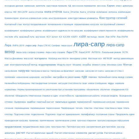
Кирпич
каменные
капитель
исходные данные
карстовые провалы
КД
кессонное перекрытие
кессоны
класс арматуры
книга отчётов
комбинации
классы
КМ
КМ-САПР
книга отчетов
Книга_Отчетов
Книга_отчётов
колебание
колонна
конструктивные элементы
Конструктор сечений
Комментарии
конечно-элементная сетка
конструирование
Контактный стык
контур продавливания
копирование и проекция
корректировка нагрузок
коструктивный элемент
коэффициент
коэффициент длины
коэффициент надежности по нагрузке
коэффициент ответственности
коэффициенты
КЭ259
линия
Лир-АРМ
постели
кПа
крановый путь
кручение
КСУ
купол
КЭ
КЭ 259
КЭ251
лестницы
Лир-ЛАРМ
лира-сапр
лира-сапр
Лира
лира сапр
ЛИРА 2019
Лира СТК КС Сапфир
лира-грунт
визор
Лира-СТК
лира-сапр сапфир справка
лира-сапр справка
ЛираСАПР
ЛИТЕРА
Локальным режим
ЛСТК
материалы
МЕТЕОР
Массы Динамика
масштаб
Матрица жесткости
менеджер узлов
Местные оси
метод заменяющих
моделирование
мозайка
Монтаж
рам
многофронтальный метод
Модуль-грунт
Мозаика
момент силы
мономах-сапр
нагрузка
Нагрузка на фрагмент
нагрузки
нагружения
Нагрузка в массы
нагрузки от снега
нагрузки от стен с
настройки по умолчанию
НДМ
проёмами
назначение шарниров
настройки
Невязка
Нелинейная связь между узлами
ноды
Нелинейность#трещины
Нестандартные сечения
несущая способность сваи
новое сообщение
нормали
нормативы
Нормы проектирования по умолчанию при установке программы
обновление
оболочки
объединение КЭ
огнестойкость
оболочек
Объединить отмеченные стержни в один
одновременная работа
опорная модель
Осреднение
ошибки
панельные здания
переменное
оттяжки
Оцифровка
пакетный расчет
перевіряючий
переменная нагрузка
сечение
перемещение
пластины в лире
перемещения
пересечения
Перфорация
печать
пластин
пластины
плеть
Подложка
полифильтр
плоттер
Подгонка сетки
подколонник
подсчет армирования
поэтажные планы
Предложить идею
приведенная нагрузка
привязка
притягивание
притягивание узлов
прогоны покрытия
прогрессирующее обрушение
продавливание
пространство
раскрепления для прогибов
продавливание лира сапр
Протокол расчета
расход
расчет
расчет узлов
Расчетная длина
арматуры
Расчет кирпичных зданий
Расчет отмеченных элементов
редактирование