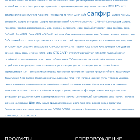
Расчетные длины
Расчетный процессор
ребристые плиты
ребро
редактирование нормальной и
РСН
РСУ
изгибной жесткости в Лире
редактор загружений
резервное копирование
результаты
решатель
РСУ
сапфир
взаимоисключения сопутствие лира-сапр
Руководство по ЛИРА-САПР
сайт
Сапфир AutoCAD
САПФИР-Конструкции
сапфир IFC
сапфир окно дверь
Сапфир поиск пересечений
САПФИР-ГЕНЕРАТОР
Сапфир.
свая
Генератор.
Сапфир. Деформационный шов.
сборный железобетон
сваи
свайный фундамент
свойства
связь
сейсмика
Сечение
САПФИР - ЛираСАПР. ЛирасСАПР - САПФИР
Секториальные характеристики
сечения
скрипты
снип
Собственный вес
совпадающие элементы
согласование осей
сортамент
сортировка
составные сечения
сохранить
стальные конструкции
сп
СП 20.13330
СП52-101
специальные
СПРАВКА к ЛИРА-САПР
ссылки
Стандартные
СТК-САПР
стены
стержни
СТЖБ
СТК
сечения
стена
СТК-САПР жесткий узел
СТК-САПР Пакетный расчет
столбчатый
суммирование нагрузок
схема
таблицы ввода
Таблицы усилий
текстовый файл
температурные
воздействия
температурные швы
тепловые потери
теплопроводность
Теплопроводность. Тепловой поток.
ТЗА
триангуляция
Термовкладыши
Трапециевидная нагрузка
трассировка
треугольная нагрузка
трещиностойкость
узлы
Триангуляция Лира Сапфир Объемные конечные элементы
тс/м2
угол
Узловые нагрузки
упаковка
упаковка
упругое основание
схемы
управление жизненным циклом зданий и сооружений
Усилия на концах конструктивных
ферма
флаги рисования
элементов
Ускорение расчетов
устойчивость
фильтр элементов
ФОК
фрагментация
фундамент
фундаментная плита
характеристики бетона
хомуты
Цвета изополей
Цвета мозаик
цена
чертеж
Числовое
Шарниры
экспорт
эксцентриситеты
значение на мозаиках
шкала
Шкала армирования
шкала лира сапр
Эксцетриситеты
эпюры по сечению пластин
ЭСПРИ
ЭСПРИ; основания и фундаменты; расчётное сопротивление грунта
основания; СП 22.13330.2016
ПРОДУКТЫ
СОПРОВОЖДЕНИЕ