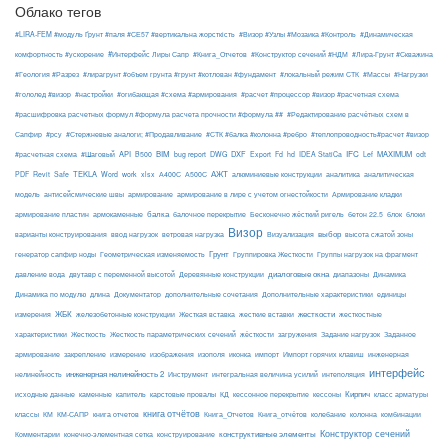
Облако тегов
#LIRA-FEM #модуль Ґрунт #паля #СЕ57 #вертикальна жорсткість
#Визор #Узлы #Мозаика #Контроль
#Динамическая
#Интерфейс Лиры Сапр
комфортность #ускорение
#Книга_Отчетов
#Конструктор сечений #НДМ
#Лира-Грунт #Скважина
#Геология #Разрез
#лирагрунт #объем грунта #грунт #котлован #фундамент
#локальный режим СТК
#Массы
#Нагрузки
#гололед #визор
#настройки
#огибающая #схема #армирования
#расчет #процессор #визор #расчетная схема
#расшифровка расчетных формул #формула расчета прочности #формула ##
#Редактирование расчётных схем в
Сапфир
#рсу
#Стержневые аналоги; #Продавливание
#СТК #балка #колонна #ребро
#теплопроводность#расчет #визор
API
BIM
DXF
IFC
MAXIMUM
#расчетная схема
#Шаговый
B500
bug report
DWG
Export
Fd
hd
IDEA StatiCa
Lef
odt
АЖТ
TEKLA
PDF
Revit
Safe
Word
work
xlsx
А400С
А500С
алюминиевые конструкции
аналитика
аналитическая
армирование
модель
антисейсмические швы
армирование в лире с учетом огнестойкости
Армирование кладки
балка
блоки
армирование пластин
армокаменные
балочное перекрытие
Бесконечно жёсткий ригель
бетон 22.5
блок
Визор
Визуализация
выбор
варианты конструирования
ввод нагрузок
ветровая нагрузка
высота сжатой зоны
Грунт
генератор сапфир ноды
Геометрическая изменяемость
Группировка Жесткости
Группы нагрузок на фрагмент
диалоговые окна
давление вода
двутавр с переменной высотой
Деревянные конструкции
диапазоны
Динамика
Динамика по модулю
длина
Документатор
дополнительные сочетания
Дополнительные характеристики
единицы
ЖБК
железобетонные конструкции
Жесткая вставка
жесткие вставки
жесткости
измерения
жесткостные
Жесткость
Жесткость параметрических сечений
загружения
Заданное
характеристики
жёсткости
Задание нагрузок
армирование
изополя
импорт
инженерная
закрепление
измерение
изображения
иконка
Импорт горячих клавиш
интерфейс
нелинейность
инженерная нелинейность 2
Инструмент
интегральная величина усилий
интеполяция
Кирпич
каменные
капитель
исходные данные
карстовые провалы
КД
кессонное перекрытие
кессоны
класс арматуры
книга отчётов
комбинации
классы
КМ
КМ-САПР
книга отчетов
Книга_Отчетов
Книга_отчётов
колебание
колонна
конструктивные элементы
Конструктор сечений
Комментарии
конечно-элементная сетка
конструирование