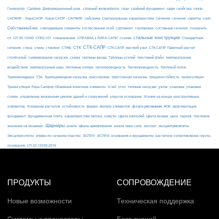
свая
Генератор.
Сапфир. Деформационный шов.
сборный железобетон
сваи
свайный фундамент
свойства
связь
сейсмика
Сечение
САПФИР - ЛираСАПР. ЛирасСАПР - САПФИР
Секториальные характеристики
сечения
скрипты
снип
Собственный вес
совпадающие элементы
согласование осей
сортамент
сортировка
составные сечения
сохранить
стальные конструкции
сп
СП 20.13330
СП52-101
специальные
СПРАВКА к ЛИРА-САПР
ссылки
Стандартные
СТК-САПР
стены
стержни
СТЖБ
СТК
сечения
стена
СТК-САПР жесткий узел
СТК-САПР Пакетный расчет
столбчатый
суммирование нагрузок
схема
таблицы ввода
Таблицы усилий
текстовый файл
температурные
воздействия
температурные швы
тепловые потери
теплопроводность
Теплопроводность. Тепловой поток.
ТЗА
триангуляция
Термовкладыши
Трапециевидная нагрузка
трассировка
треугольная нагрузка
трещиностойкость
узлы
Триангуляция Лира Сапфир Объемные конечные элементы
тс/м2
угол
Узловые нагрузки
упаковка
упаковка
упругое основание
схемы
управление жизненным циклом зданий и сооружений
Усилия на концах конструктивных
ферма
флаги рисования
элементов
Ускорение расчетов
устойчивость
фильтр элементов
ФОК
фрагментация
фундамент
фундаментная плита
характеристики бетона
хомуты
Цвета изополей
Цвета мозаик
цена
чертеж
Числовое
Шарниры
экспорт
эксцентриситеты
значение на мозаиках
шкала
Шкала армирования
шкала лира сапр
Эксцетриситеты
эпюры по сечению пластин
ЭСПРИ
ЭСПРИ; основания и фундаменты; расчётное сопротивление грунта
основания; СП 22.13330.2016
ПРОДУКТЫ
СОПРОВОЖДЕНИЕ
Новые возможности
Техническая поддержка
Системы и процессоры
База знаний