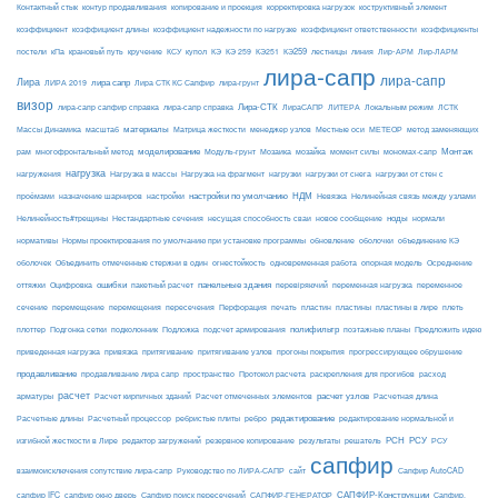
Контактный стык
контур продавливания
копирование и проекция
корректировка нагрузок
коструктивный элемент
коэффициент
коэффициент длины
коэффициент надежности по нагрузке
коэффициент ответственности
коэффициенты
КЭ259
линия
Лир-АРМ
постели
кПа
крановый путь
кручение
КСУ
купол
КЭ
КЭ 259
КЭ251
лестницы
Лир-ЛАРМ
лира-сапр
лира-сапр
Лира
лира сапр
ЛИРА 2019
Лира СТК КС Сапфир
лира-грунт
визор
Лира-СТК
лира-сапр сапфир справка
лира-сапр справка
ЛираСАПР
ЛИТЕРА
Локальным режим
ЛСТК
материалы
МЕТЕОР
Массы Динамика
масштаб
Матрица жесткости
менеджер узлов
Местные оси
метод заменяющих
моделирование
мозайка
Монтаж
рам
многофронтальный метод
Модуль-грунт
Мозаика
момент силы
мономах-сапр
нагрузка
Нагрузка на фрагмент
нагрузки
нагружения
Нагрузка в массы
нагрузки от снега
нагрузки от стен с
настройки по умолчанию
НДМ
проёмами
назначение шарниров
настройки
Невязка
Нелинейная связь между узлами
ноды
Нелинейность#трещины
Нестандартные сечения
несущая способность сваи
новое сообщение
нормали
нормативы
Нормы проектирования по умолчанию при установке программы
обновление
оболочки
объединение КЭ
огнестойкость
оболочек
Объединить отмеченные стержни в один
одновременная работа
опорная модель
Осреднение
ошибки
панельные здания
переменное
оттяжки
Оцифровка
пакетный расчет
перевіряючий
переменная нагрузка
сечение
перемещение
пластины в лире
перемещения
пересечения
Перфорация
печать
пластин
пластины
плеть
Подложка
полифильтр
плоттер
Подгонка сетки
подколонник
подсчет армирования
поэтажные планы
Предложить идею
приведенная нагрузка
привязка
притягивание
притягивание узлов
прогоны покрытия
прогрессирующее обрушение
продавливание
пространство
раскрепления для прогибов
продавливание лира сапр
Протокол расчета
расход
расчет
расчет узлов
Расчетная длина
арматуры
Расчет кирпичных зданий
Расчет отмеченных элементов
редактирование
Расчетные длины
Расчетный процессор
ребристые плиты
ребро
редактирование нормальной и
РСН
РСУ
изгибной жесткости в Лире
редактор загружений
резервное копирование
результаты
решатель
РСУ
сапфир
взаимоисключения сопутствие лира-сапр
Руководство по ЛИРА-САПР
сайт
Сапфир AutoCAD
САПФИР-Конструкции
сапфир IFC
сапфир окно дверь
Сапфир поиск пересечений
САПФИР-ГЕНЕРАТОР
Сапфир.