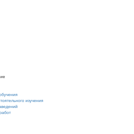
ние
обучения
стоятельного изучения
аведений
 работ