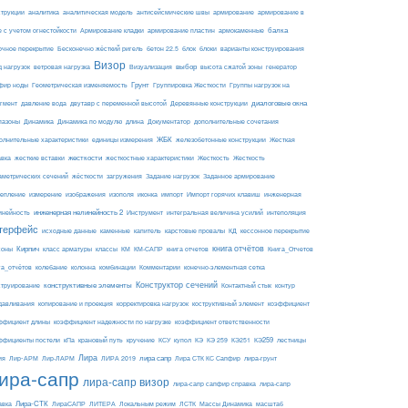
армирование
струкции
аналитика
аналитическая модель
антисейсмические швы
армирование в
балка
е с учетом огнестойкости
Армирование кладки
армирование пластин
армокаменные
блоки
очное перекрытие
Бесконечно жёсткий ригель
бетон 22.5
блок
варианты конструирования
Визор
Визуализация
выбор
д нагрузок
ветровая нагрузка
высота сжатой зоны
генератор
Грунт
фир ноды
Геометрическая изменяемость
Группировка Жесткости
Группы нагрузок на
диалоговые окна
гмент
давление вода
двутавр с переменной высотой
Деревянные конструкции
пазоны
Динамика
Динамика по модулю
длина
Документатор
дополнительные сочетания
ЖБК
железобетонные конструкции
Жесткая
олнительные характеристики
единицы измерения
авка
жесткие вставки
жесткости
Жесткость
Жесткость
жесткостные характеристики
аметрических сечений
загружения
Заданное армирование
жёсткости
Задание нагрузок
изополя
импорт
инженерная
репление
измерение
изображения
иконка
Импорт горячих клавиш
инейность
инженерная нелинейность 2
Инструмент
интегральная величина усилий
интеполяция
терфейс
каменные
капитель
исходные данные
карстовые провалы
КД
кессонное перекрытие
Кирпич
книга отчётов
соны
класс арматуры
классы
КМ
КМ-САПР
книга отчетов
Книга_Отчетов
комбинации
га_отчётов
колебание
колонна
Комментарии
конечно-элементная сетка
конструктивные элементы
Конструктор сечений
Контактный стык
струирование
контур
давливания
копирование и проекция
корректировка нагрузок
коструктивный элемент
коэффициент
ффициент длины
коэффициент надежности по нагрузке
коэффициент ответственности
КЭ259
ффициенты постели
кПа
крановый путь
кручение
КСУ
купол
КЭ
КЭ 259
КЭ251
лестницы
Лира
ия
Лир-АРМ
лира сапр
Лир-ЛАРМ
ЛИРА 2019
Лира СТК КС Сапфир
лира-грунт
ира-сапр
лира-сапр визор
лира-сапр сапфир справка
лира-сапр
Лира-СТК
авка
ЛираСАПР
ЛИТЕРА
Локальным режим
ЛСТК
Массы Динамика
масштаб