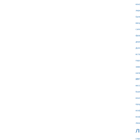
кон
лир
бал
вво
сап
фра
диа
Доп
вст
пар
зак
нел
ин
кес
Кни
кон
про
коэ
коэ
лин
л
спр