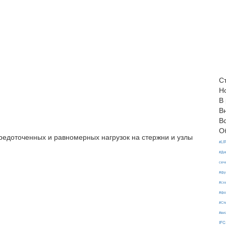
С
Н
В
В
В
О
редоточенных и равномерных нагрузок на стержни и узлы
#LI
#Ди
сеч
#фу
#сх
#фо
#Ст
#ви
IFC