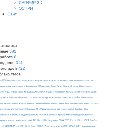
САПФИР-3D
ЭСПРИ
Сайт
татистика
овые
392
 работе
6
недрено
314
сего идей
722
блако тегов
RA-FEM #модуль Ґрунт #паля #СЕ57 #вертикальна жорсткість
#Визор #Узлы #Мозаика #Контроль
#Интерфейс Лиры Сапр
намическая комфортность #ускорение
#Книга_Отчетов
#Конструктор
ений #НДМ
#Лира-Грунт #Скважина #Геология #Разрез
#лирагрунт #объем грунта #грунт #котлован
ндамент
#локальный режим СТК
#Массы
#Нагрузки #гололед #визор
#настройки
#огибающая
ема #армирования
#расчет #процессор #визор #расчетная схема
#расшифровка расчетных формул
рмула расчета прочности #формула ##
#Редактирование расчётных схем в Сапфир
#рсу
ержневые аналоги; #Продавливание
#СТК #балка #колонна #ребро
#теплопроводность#расчет
API
BIM
DXF
зор #расчетная схема
#Шаговый
B500
bug report
DWG
Export
Fd
hd
IDEA StatiCa
АЖТ
MAXIMUM
TEKLA
Lef
odt
PDF
Revit
Safe
Word
work
xlsx
А400С
А500С
алюминиевые