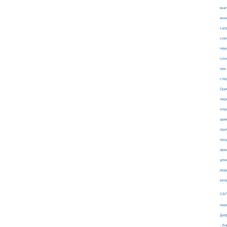
мат
мно
сап
сне
Нев
спо
при
сте
Оци
пер
пла
арм
при
про
арм
дли
ред
рез
СА
пер
Деф
- Л