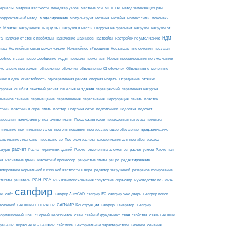
ериалы
МЕТЕОР
Матрица жесткости
менеджер узлов
Местные оси
метод заменяющих рам
моделирование
мозайка
гофронтальный метод
Модуль-грунт
Мозаика
момент силы
мономах-
нагрузка
Монтаж
Нагрузка на фрагмент
нагрузки
р
нагружения
Нагрузка в массы
нагрузки от
настройки по умолчанию
НДМ
га
нагрузки от стен с проёмами
назначение шарниров
настройки
язка
Нелинейная связь между узлами
Нелинейность#трещины
Нестандартные сечения
несущая
ноды
собность сваи
новое сообщение
нормали
нормативы
Нормы проектирования по умолчанию
 установке программы
обновление
оболочки
объединение КЭ оболочек
Объединить отмеченные
огнестойкость
ржни в один
одновременная работа
опорная модель
Осреднение
оттяжки
ошибки
панельные здания
фровка
пакетный расчет
перевіряючий
переменная нагрузка
еменное сечение
перемещение
перемещения
пересечения
Перфорация
печать
пластин
пластины в лире
Подложка
стины
плеть
плоттер
Подгонка сетки
подколонник
подсчет
полифильтр
ирования
поэтажные планы
Предложить идею
приведенная нагрузка
привязка
продавливание
тягивание
притягивание узлов
прогоны покрытия
прогрессирующее обрушение
пространство
раскрепления для прогибов
давливание лира сапр
Протокол расчета
расход
расчет
расчет узлов
Расчетная
атуры
Расчет кирпичных зданий
Расчет отмеченных элементов
на
редактирование
Расчетные длины
Расчетный процессор
ребристые плиты
ребро
актирование нормальной и изгибной жесткости в Лире
редактор загружений
резервное копирование
РСН
РСУ
ультаты
решатель
РСУ взаимоисключения сопутствие лира-сапр
Руководство по ЛИРА-
сапфир
ПР
сайт
Сапфир AutoCAD
сапфир IFC
сапфир окно дверь
Сапфир поиск
САПФИР-Конструкции
есечений
САПФИР-ГЕНЕРАТОР
Сапфир. Генератор.
Сапфир.
свая
ормационный шов.
сборный железобетон
сваи
свайный фундамент
свойства
связь САПФИР
сейсмика
Сечение
ираСАПР. ЛирасСАПР - САПФИР
Секториальные характеристики
сечения