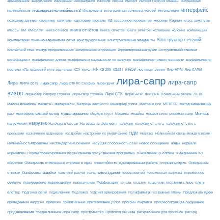
армирование
изополя
импорт
инженерная
закрепление
измерение
изображения
иконка
Импорт горячих клавиш
интерфейс
нелинейность
инженерная нелинейность 2
Инструмент
интегральная величина усилий
интеполяция
Кирпич
каменные
капитель
исходные данные
карстовые провалы
КД
кессонное перекрытие
кессоны
класс арматуры
книга отчётов
комбинации
классы
КМ
КМ-САПР
книга отчетов
Книга_Отчетов
Книга_отчётов
колебание
колонна
конструктивные элементы
Конструктор сечений
Комментарии
конечно-элементная сетка
конструирование
Контактный стык
контур продавливания
копирование и проекция
корректировка нагрузок
коструктивный элемент
коэффициент
коэффициент длины
коэффициент надежности по нагрузке
коэффициент ответственности
коэффициенты
КЭ259
линия
Лир-АРМ
постели
кПа
крановый путь
кручение
КСУ
купол
КЭ
КЭ 259
КЭ251
лестницы
Лир-ЛАРМ
лира-сапр
лира-сапр
Лира
лира сапр
ЛИРА 2019
Лира СТК КС Сапфир
лира-грунт
визор
Лира-СТК
лира-сапр сапфир справка
лира-сапр справка
ЛираСАПР
ЛИТЕРА
Локальным режим
ЛСТК
материалы
МЕТЕОР
Массы Динамика
масштаб
Матрица жесткости
менеджер узлов
Местные оси
метод заменяющих
моделирование
мозайка
Монтаж
рам
многофронтальный метод
Модуль-грунт
Мозаика
момент силы
мономах-сапр
нагрузка
Нагрузка на фрагмент
нагрузки
нагружения
Нагрузка в массы
нагрузки от снега
нагрузки от стен с
настройки по умолчанию
НДМ
проёмами
назначение шарниров
настройки
Невязка
Нелинейная связь между узлами
ноды
Нелинейность#трещины
Нестандартные сечения
несущая способность сваи
новое сообщение
нормали
нормативы
Нормы проектирования по умолчанию при установке программы
обновление
оболочки
объединение КЭ
огнестойкость
оболочек
Объединить отмеченные стержни в один
одновременная работа
опорная модель
Осреднение
ошибки
панельные здания
переменное
оттяжки
Оцифровка
пакетный расчет
перевіряючий
переменная нагрузка
сечение
перемещение
пластины в лире
перемещения
пересечения
Перфорация
печать
пластин
пластины
плеть
Подложка
полифильтр
плоттер
Подгонка сетки
подколонник
подсчет армирования
поэтажные планы
Предложить идею
приведенная нагрузка
привязка
притягивание
притягивание узлов
прогоны покрытия
прогрессирующее обрушение
продавливание
пространство
раскрепления для прогибов
продавливание лира сапр
Протокол расчета
расход