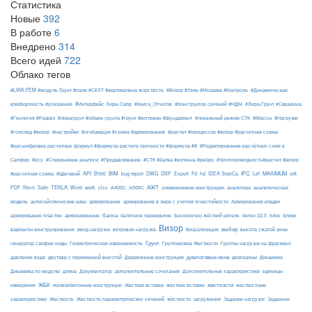
Статистика
Новые
392
В работе
6
Внедрено
314
Всего идей
722
Облако тегов
#LIRA-FEM #модуль Ґрунт #паля #СЕ57 #вертикальна жорсткість
#Визор #Узлы #Мозаика #Контроль
#Динамическая
#Интерфейс Лиры Сапр
комфортность #ускорение
#Книга_Отчетов
#Конструктор сечений #НДМ
#Лира-Грунт #Скважина
#Геология #Разрез
#лирагрунт #объем грунта #грунт #котлован #фундамент
#локальный режим СТК
#Массы
#Нагрузки
#гололед #визор
#настройки
#огибающая #схема #армирования
#расчет #процессор #визор #расчетная схема
#расшифровка расчетных формул #формула расчета прочности #формула ##
#Редактирование расчётных схем в
Сапфир
#рсу
#Стержневые аналоги; #Продавливание
#СТК #балка #колонна #ребро
#теплопроводность#расчет #визор
API
BIM
DXF
IFC
MAXIMUM
#расчетная схема
#Шаговый
B500
bug report
DWG
Export
Fd
hd
IDEA StatiCa
Lef
odt
АЖТ
TEKLA
PDF
Revit
Safe
Word
work
xlsx
А400С
А500С
алюминиевые конструкции
аналитика
аналитическая
армирование
модель
антисейсмические швы
армирование в лире с учетом огнестойкости
Армирование кладки
балка
блоки
армирование пластин
армокаменные
балочное перекрытие
Бесконечно жёсткий ригель
бетон 22.5
блок
Визор
Визуализация
выбор
варианты конструирования
ввод нагрузок
ветровая нагрузка
высота сжатой зоны
Грунт
генератор сапфир ноды
Геометрическая изменяемость
Группировка Жесткости
Группы нагрузок на фрагмент
диалоговые окна
давление вода
двутавр с переменной высотой
Деревянные конструкции
диапазоны
Динамика
Динамика по модулю
длина
Документатор
дополнительные сочетания
Дополнительные характеристики
единицы
ЖБК
железобетонные конструкции
Жесткая вставка
жесткие вставки
жесткости
измерения
жесткостные
Жесткость
Жесткость параметрических сечений
загружения
Заданное
характеристики
жёсткости
Задание нагрузок