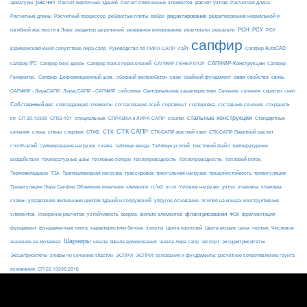
расчет
расчет узлов
Расчетная длина
арматуры
Расчет кирпичных зданий
Расчет отмеченных элементов
редактирование
Расчетные длины
Расчетный процессор
ребристые плиты
ребро
редактирование нормальной и
РСН
РСУ
изгибной жесткости в Лире
редактор загружений
резервное копирование
результаты
решатель
РСУ
сапфир
взаимоисключения сопутствие лира-сапр
Руководство по ЛИРА-САПР
сайт
Сапфир AutoCAD
САПФИР-Конструкции
сапфир IFC
сапфир окно дверь
Сапфир поиск пересечений
САПФИР-ГЕНЕРАТОР
Сапфир.
свая
Генератор.
Сапфир. Деформационный шов.
сборный железобетон
сваи
свайный фундамент
свойства
связь
сейсмика
Сечение
САПФИР - ЛираСАПР. ЛирасСАПР - САПФИР
Секториальные характеристики
сечения
скрипты
снип
Собственный вес
совпадающие элементы
согласование осей
сортамент
сортировка
составные сечения
сохранить
стальные конструкции
сп
СП 20.13330
СП52-101
специальные
СПРАВКА к ЛИРА-САПР
ссылки
Стандартные
СТК-САПР
стены
стержни
СТЖБ
СТК
сечения
стена
СТК-САПР жесткий узел
СТК-САПР Пакетный расчет
столбчатый
суммирование нагрузок
схема
таблицы ввода
Таблицы усилий
текстовый файл
температурные
воздействия
температурные швы
тепловые потери
теплопроводность
Теплопроводность. Тепловой поток.
ТЗА
триангуляция
Термовкладыши
Трапециевидная нагрузка
трассировка
треугольная нагрузка
трещиностойкость
узлы
Триангуляция Лира Сапфир Объемные конечные элементы
тс/м2
угол
Узловые нагрузки
упаковка
упаковка
упругое основание
схемы
управление жизненным циклом зданий и сооружений
Усилия на концах конструктивных
ферма
флаги рисования
элементов
Ускорение расчетов
устойчивость
фильтр элементов
ФОК
фрагментация
фундамент
фундаментная плита
характеристики бетона
хомуты
Цвета изополей
Цвета мозаик
цена
чертеж
Числовое
Шарниры
экспорт
эксцентриситеты
значение на мозаиках
шкала
Шкала армирования
шкала лира сапр
Эксцетриситеты
эпюры по сечению пластин
ЭСПРИ
ЭСПРИ; основания и фундаменты; расчётное сопротивление грунта
основания; СП 22.13330.2016