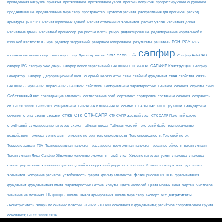
приведенная нагрузка
привязка
притягивание
притягивание узлов
прогоны покрытия
прогрессирующее обрушение
продавливание
пространство
раскрепления для прогибов
продавливание лира сапр
Протокол расчета
расход
расчет
расчет узлов
Расчетная длина
арматуры
Расчет кирпичных зданий
Расчет отмеченных элементов
редактирование
Расчетные длины
Расчетный процессор
ребристые плиты
ребро
редактирование нормальной и
РСН
РСУ
изгибной жесткости в Лире
редактор загружений
резервное копирование
результаты
решатель
РСУ
сапфир
взаимоисключения сопутствие лира-сапр
Руководство по ЛИРА-САПР
сайт
Сапфир AutoCAD
САПФИР-Конструкции
сапфир IFC
сапфир окно дверь
Сапфир поиск пересечений
САПФИР-ГЕНЕРАТОР
Сапфир.
свая
Генератор.
Сапфир. Деформационный шов.
сборный железобетон
сваи
свайный фундамент
свойства
связь
сейсмика
Сечение
САПФИР - ЛираСАПР. ЛирасСАПР - САПФИР
Секториальные характеристики
сечения
скрипты
снип
Собственный вес
совпадающие элементы
согласование осей
сортамент
сортировка
составные сечения
сохранить
стальные конструкции
сп
СП 20.13330
СП52-101
специальные
СПРАВКА к ЛИРА-САПР
ссылки
Стандартные
СТК-САПР
стены
стержни
СТЖБ
СТК
сечения
стена
СТК-САПР жесткий узел
СТК-САПР Пакетный расчет
столбчатый
суммирование нагрузок
схема
таблицы ввода
Таблицы усилий
текстовый файл
температурные
воздействия
температурные швы
тепловые потери
теплопроводность
Теплопроводность. Тепловой поток.
ТЗА
триангуляция
Термовкладыши
Трапециевидная нагрузка
трассировка
треугольная нагрузка
трещиностойкость
узлы
Триангуляция Лира Сапфир Объемные конечные элементы
тс/м2
угол
Узловые нагрузки
упаковка
упаковка
упругое основание
схемы
управление жизненным циклом зданий и сооружений
Усилия на концах конструктивных
ферма
флаги рисования
элементов
Ускорение расчетов
устойчивость
фильтр элементов
ФОК
фрагментация
фундамент
фундаментная плита
характеристики бетона
хомуты
Цвета изополей
Цвета мозаик
цена
чертеж
Числовое
Шарниры
экспорт
эксцентриситеты
значение на мозаиках
шкала
Шкала армирования
шкала лира сапр
Эксцетриситеты
эпюры по сечению пластин
ЭСПРИ
ЭСПРИ; основания и фундаменты; расчётное сопротивление грунта
основания; СП 22.13330.2016