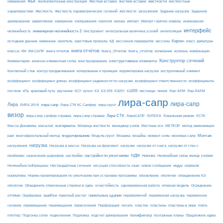
ЖБК
железобетонные конструкции
Жесткая вставка
жесткие вставки
жесткости
измерения
жесткостные
Жесткость
Жесткость параметрических сечений
загружения
Заданное
характеристики
жёсткости
Задание нагрузок
армирование
изополя
импорт
инженерная
закрепление
измерение
изображения
иконка
Импорт горячих клавиш
интерфейс
нелинейность
инженерная нелинейность 2
Инструмент
интегральная величина усилий
интеполяция
Кирпич
каменные
капитель
исходные данные
карстовые провалы
КД
кессонное перекрытие
кессоны
класс арматуры
книга отчётов
комбинации
классы
КМ
КМ-САПР
книга отчетов
Книга_Отчетов
Книга_отчётов
колебание
колонна
конструктивные элементы
Конструктор сечений
Комментарии
конечно-элементная сетка
конструирование
Контактный стык
контур продавливания
копирование и проекция
корректировка нагрузок
коструктивный элемент
коэффициент
коэффициент длины
коэффициент надежности по нагрузке
коэффициент ответственности
коэффициенты
КЭ259
линия
Лир-АРМ
постели
кПа
крановый путь
кручение
КСУ
купол
КЭ
КЭ 259
КЭ251
лестницы
Лир-ЛАРМ
лира-сапр
лира-сапр
Лира
лира сапр
ЛИРА 2019
Лира СТК КС Сапфир
лира-грунт
визор
Лира-СТК
лира-сапр сапфир справка
лира-сапр справка
ЛираСАПР
ЛИТЕРА
Локальным режим
ЛСТК
материалы
МЕТЕОР
Массы Динамика
масштаб
Матрица жесткости
менеджер узлов
Местные оси
метод заменяющих
моделирование
мозайка
Монтаж
рам
многофронтальный метод
Модуль-грунт
Мозаика
момент силы
мономах-сапр
нагрузка
Нагрузка на фрагмент
нагрузки
нагружения
Нагрузка в массы
нагрузки от снега
нагрузки от стен с
настройки по умолчанию
НДМ
проёмами
назначение шарниров
настройки
Невязка
Нелинейная связь между узлами
ноды
Нелинейность#трещины
Нестандартные сечения
несущая способность сваи
новое сообщение
нормали
нормативы
Нормы проектирования по умолчанию при установке программы
обновление
оболочки
объединение КЭ
огнестойкость
оболочек
Объединить отмеченные стержни в один
одновременная работа
опорная модель
Осреднение
ошибки
панельные здания
переменное
оттяжки
Оцифровка
пакетный расчет
перевіряючий
переменная нагрузка
сечение
перемещение
пластины в лире
перемещения
пересечения
Перфорация
печать
пластин
пластины
плеть
Подложка
полифильтр
плоттер
Подгонка сетки
подколонник
подсчет армирования
поэтажные планы
Предложить идею