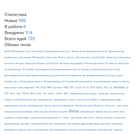
Статистика
Новые
392
В работе
6
Внедрено
314
Всего идей
722
Облако тегов
#LIRA-FEM #модуль Ґрунт #паля #СЕ57 #вертикальна жорсткість
#Визор #Узлы #Мозаика #Контроль
#Динамическая
#Интерфейс Лиры Сапр
комфортность #ускорение
#Книга_Отчетов
#Конструктор сечений #НДМ
#Лира-Грунт #Скважина
#Геология #Разрез
#лирагрунт #объем грунта #грунт #котлован #фундамент
#локальный режим СТК
#Массы
#Нагрузки
#гололед #визор
#настройки
#огибающая #схема #армирования
#расчет #процессор #визор #расчетная схема
#расшифровка расчетных формул #формула расчета прочности #формула ##
#Редактирование расчётных схем в
Сапфир
#рсу
#Стержневые аналоги; #Продавливание
#СТК #балка #колонна #ребро
#теплопроводность#расчет #визор
API
BIM
DXF
IFC
MAXIMUM
#расчетная схема
#Шаговый
B500
bug report
DWG
Export
Fd
hd
IDEA StatiCa
Lef
odt
АЖТ
TEKLA
PDF
Revit
Safe
Word
work
xlsx
А400С
А500С
алюминиевые конструкции
аналитика
аналитическая
армирование
модель
антисейсмические швы
армирование в лире с учетом огнестойкости
Армирование кладки
балка
блоки
армирование пластин
армокаменные
балочное перекрытие
Бесконечно жёсткий ригель
бетон 22.5
блок
Визор
Визуализация
выбор
варианты конструирования
ввод нагрузок
ветровая нагрузка
высота сжатой зоны
Грунт
генератор сапфир ноды
Геометрическая изменяемость
Группировка Жесткости
Группы нагрузок на фрагмент
диалоговые окна
давление вода
двутавр с переменной высотой
Деревянные конструкции
диапазоны
Динамика
Динамика по модулю
длина
Документатор
дополнительные сочетания
Дополнительные характеристики
единицы