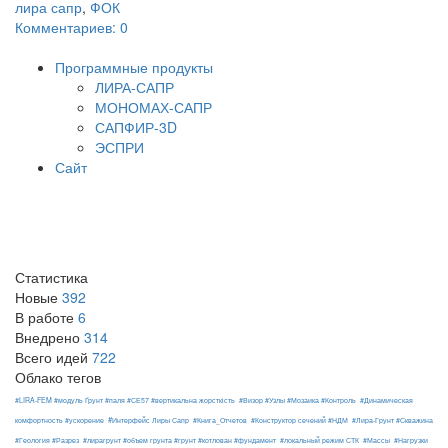
лира сапр
,
ФОК
Комментариев: 0
Программные продукты
ЛИРА-САПР
МОНОМАХ-САПР
САПФИР-3D
ЭСПРИ
Сайт
Статистика
Новые
392
В работе
6
Внедрено
314
Всего идей
722
Облако тегов
#LIRA-FEM #модуль Ґрунт #паля #СЕ57 #вертикальна жорсткість
#Визор #Узлы #Мозаика #Контроль
#Динамическая
#Интерфейс Лиры Сапр
комфортность #ускорение
#Книга_Отчетов
#Конструктор сечений #НДМ
#Лира-Грунт #Скважина
#Геология #Разрез
#лирагрунт #объем грунта #грунт #котлован #фундамент
#локальный режим СТК
#Массы
#Нагрузки