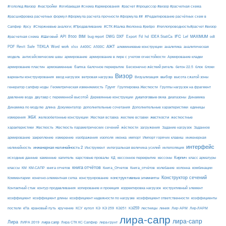
#гололед #визор
#настройки
#огибающая #схема #армирования
#расчет #процессор #визор #расчетная схема
#расшифровка расчетных формул #формула расчета прочности #формула ##
#Редактирование расчётных схем в
Сапфир
#рсу
#Стержневые аналоги; #Продавливание
#СТК #балка #колонна #ребро
#теплопроводность#расчет #визор
API
BIM
DXF
IFC
MAXIMUM
#расчетная схема
#Шаговый
B500
bug report
DWG
Export
Fd
hd
IDEA StatiCa
Lef
odt
АЖТ
TEKLA
PDF
Revit
Safe
Word
work
xlsx
А400С
А500С
алюминиевые конструкции
аналитика
аналитическая
армирование
модель
антисейсмические швы
армирование в лире с учетом огнестойкости
Армирование кладки
балка
блоки
армирование пластин
армокаменные
балочное перекрытие
Бесконечно жёсткий ригель
бетон 22.5
блок
Визор
Визуализация
выбор
варианты конструирования
ввод нагрузок
ветровая нагрузка
высота сжатой зоны
Грунт
генератор сапфир ноды
Геометрическая изменяемость
Группировка Жесткости
Группы нагрузок на фрагмент
диалоговые окна
давление вода
двутавр с переменной высотой
Деревянные конструкции
диапазоны
Динамика
Динамика по модулю
длина
Документатор
дополнительные сочетания
Дополнительные характеристики
единицы
ЖБК
железобетонные конструкции
Жесткая вставка
жесткие вставки
жесткости
измерения
жесткостные
Жесткость
Жесткость параметрических сечений
загружения
Заданное
характеристики
жёсткости
Задание нагрузок
армирование
изополя
импорт
инженерная
закрепление
измерение
изображения
иконка
Импорт горячих клавиш
интерфейс
нелинейность
инженерная нелинейность 2
Инструмент
интегральная величина усилий
интеполяция
Кирпич
каменные
капитель
исходные данные
карстовые провалы
КД
кессонное перекрытие
кессоны
класс арматуры
книга отчётов
комбинации
классы
КМ
КМ-САПР
книга отчетов
Книга_Отчетов
Книга_отчётов
колебание
колонна
конструктивные элементы
Конструктор сечений
Комментарии
конечно-элементная сетка
конструирование
Контактный стык
контур продавливания
копирование и проекция
корректировка нагрузок
коструктивный элемент
коэффициент
коэффициент длины
коэффициент надежности по нагрузке
коэффициент ответственности
коэффициенты
КЭ259
линия
Лир-АРМ
постели
кПа
крановый путь
кручение
КСУ
купол
КЭ
КЭ 259
КЭ251
лестницы
Лир-ЛАРМ
лира-сапр
лира-сапр
Лира
лира сапр
ЛИРА 2019
Лира СТК КС Сапфир
лира-грунт