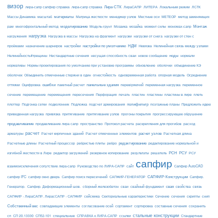
визор
Лира-СТК
лира-сапр сапфир справка
лира-сапр справка
ЛираСАПР
ЛИТЕРА
Локальным режим
ЛСТК
материалы
МЕТЕОР
Массы Динамика
масштаб
Матрица жесткости
менеджер узлов
Местные оси
метод заменяющих
моделирование
мозайка
Монтаж
рам
многофронтальный метод
Модуль-грунт
Мозаика
момент силы
мономах-сапр
нагрузка
Нагрузка на фрагмент
нагрузки
нагружения
Нагрузка в массы
нагрузки от снега
нагрузки от стен с
настройки по умолчанию
НДМ
проёмами
назначение шарниров
настройки
Невязка
Нелинейная связь между узлами
ноды
Нелинейность#трещины
Нестандартные сечения
несущая способность сваи
новое сообщение
нормали
нормативы
Нормы проектирования по умолчанию при установке программы
обновление
оболочки
объединение КЭ
огнестойкость
оболочек
Объединить отмеченные стержни в один
одновременная работа
опорная модель
Осреднение
ошибки
панельные здания
переменное
оттяжки
Оцифровка
пакетный расчет
перевіряючий
переменная нагрузка
сечение
перемещение
пластины в лире
перемещения
пересечения
Перфорация
печать
пластин
пластины
плеть
Подложка
полифильтр
плоттер
Подгонка сетки
подколонник
подсчет армирования
поэтажные планы
Предложить идею
приведенная нагрузка
привязка
притягивание
притягивание узлов
прогоны покрытия
прогрессирующее обрушение
продавливание
пространство
раскрепления для прогибов
продавливание лира сапр
Протокол расчета
расход
расчет
расчет узлов
Расчетная длина
арматуры
Расчет кирпичных зданий
Расчет отмеченных элементов
редактирование
Расчетные длины
Расчетный процессор
ребристые плиты
ребро
редактирование нормальной и
РСН
РСУ
изгибной жесткости в Лире
редактор загружений
резервное копирование
результаты
решатель
РСУ
сапфир
взаимоисключения сопутствие лира-сапр
Руководство по ЛИРА-САПР
сайт
Сапфир AutoCAD
САПФИР-Конструкции
сапфир IFC
сапфир окно дверь
Сапфир поиск пересечений
САПФИР-ГЕНЕРАТОР
Сапфир.
свая
Генератор.
Сапфир. Деформационный шов.
сборный железобетон
сваи
свайный фундамент
свойства
связь
сейсмика
Сечение
САПФИР - ЛираСАПР. ЛирасСАПР - САПФИР
Секториальные характеристики
сечения
скрипты
снип
Собственный вес
совпадающие элементы
согласование осей
сортамент
сортировка
составные сечения
сохранить
стальные конструкции
сп
СП 20.13330
СП52-101
специальные
СПРАВКА к ЛИРА-САПР
ссылки
Стандартные