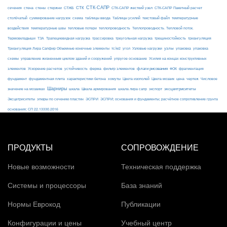
СТК-САПР
стены
стержни
СТЖБ
СТК
сечения
стена
СТК-САПР жесткий узел
СТК-САПР Пакетный расчет
столбчатый
суммирование нагрузок
схема
таблицы ввода
Таблицы усилий
текстовый файл
температурные
воздействия
температурные швы
тепловые потери
теплопроводность
Теплопроводность. Тепловой поток.
ТЗА
триангуляция
Термовкладыши
Трапециевидная нагрузка
трассировка
треугольная нагрузка
трещиностойкость
узлы
Триангуляция Лира Сапфир Объемные конечные элементы
тс/м2
угол
Узловые нагрузки
упаковка
упаковка
упругое основание
схемы
управление жизненным циклом зданий и сооружений
Усилия на концах конструктивных
ферма
флаги рисования
элементов
Ускорение расчетов
устойчивость
фильтр элементов
ФОК
фрагментация
фундамент
фундаментная плита
характеристики бетона
хомуты
Цвета изополей
Цвета мозаик
цена
чертеж
Числовое
Шарниры
экспорт
эксцентриситеты
значение на мозаиках
шкала
Шкала армирования
шкала лира сапр
Эксцетриситеты
эпюры по сечению пластин
ЭСПРИ
ЭСПРИ; основания и фундаменты; расчётное сопротивление грунта
основания; СП 22.13330.2016
ПРОДУКТЫ
СОПРОВОЖДЕНИЕ
Новые возможности
Техническая поддержка
Системы и процессоры
База знаний
Нормы Еврокод
Публикации
Конфигурации и цены
Учебный центр