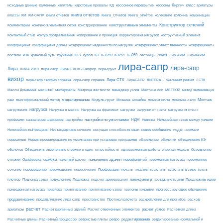
Кирпич
каменные
капитель
исходные данные
карстовые провалы
КД
кессонное перекрытие
кессоны
класс арматуры
книга отчётов
комбинации
классы
КМ
КМ-САПР
книга отчетов
Книга_Отчетов
Книга_отчётов
колебание
колонна
конструктивные элементы
Конструктор сечений
Комментарии
конечно-элементная сетка
конструирование
Контактный стык
контур продавливания
копирование и проекция
корректировка нагрузок
коструктивный элемент
коэффициент
коэффициент длины
коэффициент надежности по нагрузке
коэффициент ответственности
коэффициенты
КЭ259
линия
Лир-АРМ
постели
кПа
крановый путь
кручение
КСУ
купол
КЭ
КЭ 259
КЭ251
лестницы
Лир-ЛАРМ
лира-сапр
лира-сапр
Лира
лира сапр
ЛИРА 2019
Лира СТК КС Сапфир
лира-грунт
визор
Лира-СТК
лира-сапр сапфир справка
лира-сапр справка
ЛираСАПР
ЛИТЕРА
Локальным режим
ЛСТК
материалы
МЕТЕОР
Массы Динамика
масштаб
Матрица жесткости
менеджер узлов
Местные оси
метод заменяющих
моделирование
мозайка
Монтаж
рам
многофронтальный метод
Модуль-грунт
Мозаика
момент силы
мономах-сапр
нагрузка
Нагрузка на фрагмент
нагрузки
нагружения
Нагрузка в массы
нагрузки от снега
нагрузки от стен с
настройки по умолчанию
НДМ
проёмами
назначение шарниров
настройки
Невязка
Нелинейная связь между узлами
ноды
Нелинейность#трещины
Нестандартные сечения
несущая способность сваи
новое сообщение
нормали
нормативы
Нормы проектирования по умолчанию при установке программы
обновление
оболочки
объединение КЭ
огнестойкость
оболочек
Объединить отмеченные стержни в один
одновременная работа
опорная модель
Осреднение
ошибки
панельные здания
переменное
оттяжки
Оцифровка
пакетный расчет
перевіряючий
переменная нагрузка
сечение
перемещение
пластины в лире
перемещения
пересечения
Перфорация
печать
пластин
пластины
плеть
Подложка
полифильтр
плоттер
Подгонка сетки
подколонник
подсчет армирования
поэтажные планы
Предложить идею
приведенная нагрузка
привязка
притягивание
притягивание узлов
прогоны покрытия
прогрессирующее обрушение
продавливание
пространство
раскрепления для прогибов
продавливание лира сапр
Протокол расчета
расход
расчет
расчет узлов
Расчетная длина
арматуры
Расчет кирпичных зданий
Расчет отмеченных элементов
редактирование
Расчетные длины
Расчетный процессор
ребристые плиты
ребро
редактирование нормальной и