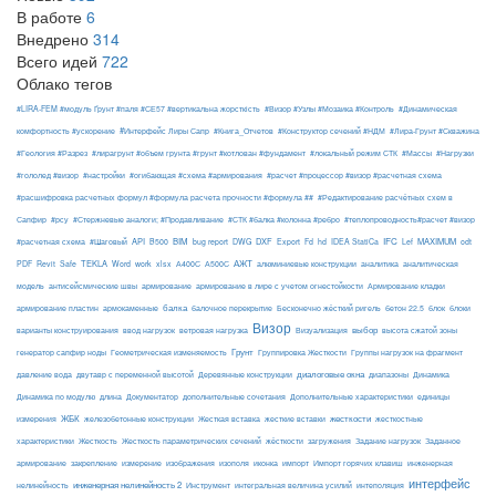
В работе
6
Внедрено
314
Всего идей
722
Облако тегов
#LIRA-FEM #модуль Ґрунт #паля #СЕ57 #вертикальна жорсткість
#Визор #Узлы #Мозаика #Контроль
#Динамическая
#Интерфейс Лиры Сапр
комфортность #ускорение
#Книга_Отчетов
#Конструктор сечений #НДМ
#Лира-Грунт #Скважина
#Геология #Разрез
#лирагрунт #объем грунта #грунт #котлован #фундамент
#локальный режим СТК
#Массы
#Нагрузки
#гололед #визор
#настройки
#огибающая #схема #армирования
#расчет #процессор #визор #расчетная схема
#расшифровка расчетных формул #формула расчета прочности #формула ##
#Редактирование расчётных схем в
Сапфир
#рсу
#Стержневые аналоги; #Продавливание
#СТК #балка #колонна #ребро
#теплопроводность#расчет #визор
API
BIM
DXF
IFC
MAXIMUM
#расчетная схема
#Шаговый
B500
bug report
DWG
Export
Fd
hd
IDEA StatiCa
Lef
odt
АЖТ
TEKLA
PDF
Revit
Safe
Word
work
xlsx
А400С
А500С
алюминиевые конструкции
аналитика
аналитическая
армирование
модель
антисейсмические швы
армирование в лире с учетом огнестойкости
Армирование кладки
балка
блоки
армирование пластин
армокаменные
балочное перекрытие
Бесконечно жёсткий ригель
бетон 22.5
блок
Визор
Визуализация
выбор
варианты конструирования
ввод нагрузок
ветровая нагрузка
высота сжатой зоны
Грунт
генератор сапфир ноды
Геометрическая изменяемость
Группировка Жесткости
Группы нагрузок на фрагмент
диалоговые окна
давление вода
двутавр с переменной высотой
Деревянные конструкции
диапазоны
Динамика
Динамика по модулю
длина
Документатор
дополнительные сочетания
Дополнительные характеристики
единицы
ЖБК
железобетонные конструкции
Жесткая вставка
жесткие вставки
жесткости
измерения
жесткостные
Жесткость
Жесткость параметрических сечений
загружения
Заданное
характеристики
жёсткости
Задание нагрузок
армирование
изополя
импорт
инженерная
закрепление
измерение
изображения
иконка
Импорт горячих клавиш
интерфейс
нелинейность
инженерная нелинейность 2
Инструмент
интегральная величина усилий
интеполяция