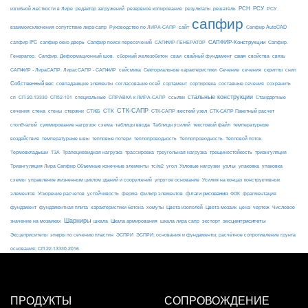
РСН
РСУ
изгибной жесткости в Лире
редактор загружений
резервное копирование
результаты
решатель
РСУ
сапфир
взаимоисключения сопутствие лира-сапр
Руководство по ЛИРА-САПР
сайт
Сапфир AutoCAD
САПФИР-Конструкции
сапфир IFC
сапфир окно дверь
Сапфир поиск пересечений
САПФИР-ГЕНЕРАТОР
Сапфир.
свая
Генератор.
Сапфир. Деформационный шов.
сборный железобетон
сваи
свайный фундамент
свойства
связь
сейсмика
Сечение
САПФИР - ЛираСАПР. ЛирасСАПР - САПФИР
Секториальные характеристики
сечения
скрипты
снип
Собственный вес
совпадающие элементы
согласование осей
сортамент
сортировка
составные сечения
сохранить
стальные конструкции
сп
СП 20.13330
СП52-101
специальные
СПРАВКА к ЛИРА-САПР
ссылки
Стандартные
СТК-САПР
стены
стержни
СТЖБ
СТК
сечения
стена
СТК-САПР жесткий узел
СТК-САПР Пакетный расчет
столбчатый
суммирование нагрузок
схема
таблицы ввода
Таблицы усилий
текстовый файл
температурные
воздействия
температурные швы
тепловые потери
теплопроводность
Теплопроводность. Тепловой поток.
ТЗА
триангуляция
Термовкладыши
Трапециевидная нагрузка
трассировка
треугольная нагрузка
трещиностойкость
узлы
Триангуляция Лира Сапфир Объемные конечные элементы
тс/м2
угол
Узловые нагрузки
упаковка
упаковка
упругое основание
схемы
управление жизненным циклом зданий и сооружений
Усилия на концах конструктивных
ферма
флаги рисования
элементов
Ускорение расчетов
устойчивость
фильтр элементов
ФОК
фрагментация
фундамент
фундаментная плита
характеристики бетона
хомуты
Цвета изополей
Цвета мозаик
цена
чертеж
Числовое
Шарниры
экспорт
эксцентриситеты
значение на мозаиках
шкала
Шкала армирования
шкала лира сапр
Эксцетриситеты
эпюры по сечению пластин
ЭСПРИ
ЭСПРИ; основания и фундаменты; расчётное сопротивление грунта
основания; СП 22.13330.2016
ПРОДУКТЫ
СОПРОВОЖДЕНИЕ