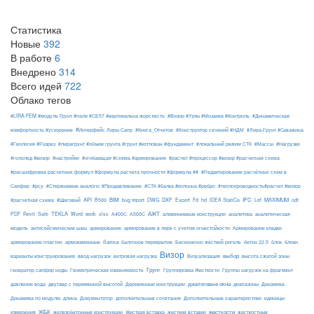
Статистика
Новые
392
В работе
6
Внедрено
314
Всего идей
722
Облако тегов
#LIRA-FEM #модуль Ґрунт #паля #СЕ57 #вертикальна жорсткість
#Визор #Узлы #Мозаика #Контроль
#Динамическая
#Интерфейс Лиры Сапр
комфортность #ускорение
#Книга_Отчетов
#Конструктор сечений #НДМ
#Лира-Грунт #Скважина
#Геология #Разрез
#лирагрунт #объем грунта #грунт #котлован #фундамент
#локальный режим СТК
#Массы
#Нагрузки
#гололед #визор
#настройки
#огибающая #схема #армирования
#расчет #процессор #визор #расчетная схема
#расшифровка расчетных формул #формула расчета прочности #формула ##
#Редактирование расчётных схем в
Сапфир
#рсу
#Стержневые аналоги; #Продавливание
#СТК #балка #колонна #ребро
#теплопроводность#расчет #визор
API
BIM
DXF
IFC
MAXIMUM
#расчетная схема
#Шаговый
B500
bug report
DWG
Export
Fd
hd
IDEA StatiCa
Lef
odt
АЖТ
TEKLA
PDF
Revit
Safe
Word
work
xlsx
А400С
А500С
алюминиевые конструкции
аналитика
аналитическая
армирование
модель
антисейсмические швы
армирование в лире с учетом огнестойкости
Армирование кладки
балка
блоки
армирование пластин
армокаменные
балочное перекрытие
Бесконечно жёсткий ригель
бетон 22.5
блок
Визор
Визуализация
выбор
варианты конструирования
ввод нагрузок
ветровая нагрузка
высота сжатой зоны
Грунт
генератор сапфир ноды
Геометрическая изменяемость
Группировка Жесткости
Группы нагрузок на фрагмент
диалоговые окна
давление вода
двутавр с переменной высотой
Деревянные конструкции
диапазоны
Динамика
Динамика по модулю
длина
Документатор
дополнительные сочетания
Дополнительные характеристики
единицы
ЖБК
железобетонные конструкции
Жесткая вставка
жесткие вставки
жесткости
измерения
жесткостные