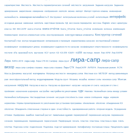
Жесткость
Жесткость параметрических сечений
загружения
Заданное
характеристики
жёсткости
Задание нагрузок
армирование
изополя
импорт
инженерная
закрепление
измерение
изображения
иконка
Импорт горячих клавиш
интерфейс
нелинейность
инженерная нелинейность 2
Инструмент
интегральная величина усилий
интеполяция
Кирпич
каменные
капитель
исходные данные
карстовые провалы
КД
кессонное перекрытие
кессоны
класс арматуры
книга отчётов
комбинации
классы
КМ
КМ-САПР
книга отчетов
Книга_Отчетов
Книга_отчётов
колебание
колонна
конструктивные элементы
Конструктор сечений
Комментарии
конечно-элементная сетка
конструирование
Контактный стык
контур продавливания
копирование и проекция
корректировка нагрузок
коструктивный элемент
коэффициент
коэффициент длины
коэффициент надежности по нагрузке
коэффициент ответственности
коэффициенты
КЭ259
линия
Лир-АРМ
постели
кПа
крановый путь
кручение
КСУ
купол
КЭ
КЭ 259
КЭ251
лестницы
Лир-ЛАРМ
лира-сапр
лира-сапр
Лира
лира сапр
ЛИРА 2019
Лира СТК КС Сапфир
лира-грунт
визор
Лира-СТК
лира-сапр сапфир справка
лира-сапр справка
ЛираСАПР
ЛИТЕРА
Локальным режим
ЛСТК
материалы
МЕТЕОР
Массы Динамика
масштаб
Матрица жесткости
менеджер узлов
Местные оси
метод заменяющих
моделирование
мозайка
Монтаж
рам
многофронтальный метод
Модуль-грунт
Мозаика
момент силы
мономах-сапр
нагрузка
Нагрузка на фрагмент
нагрузки
нагружения
Нагрузка в массы
нагрузки от снега
нагрузки от стен с
настройки по умолчанию
НДМ
проёмами
назначение шарниров
настройки
Невязка
Нелинейная связь между узлами
ноды
Нелинейность#трещины
Нестандартные сечения
несущая способность сваи
новое сообщение
нормали
нормативы
Нормы проектирования по умолчанию при установке программы
обновление
оболочки
объединение КЭ
огнестойкость
оболочек
Объединить отмеченные стержни в один
одновременная работа
опорная модель
Осреднение
ошибки
панельные здания
переменное
оттяжки
Оцифровка
пакетный расчет
перевіряючий
переменная нагрузка
сечение
перемещение
пластины в лире
перемещения
пересечения
Перфорация
печать
пластин
пластины
плеть
Подложка
полифильтр
плоттер
Подгонка сетки
подколонник
подсчет армирования
поэтажные планы
Предложить идею
приведенная нагрузка
привязка
притягивание
притягивание узлов
прогоны покрытия
прогрессирующее обрушение