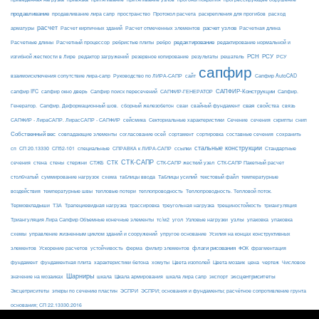
продавливание
пространство
раскрепления для прогибов
продавливание лира сапр
Протокол расчета
расход
расчет
расчет узлов
Расчетная длина
арматуры
Расчет кирпичных зданий
Расчет отмеченных элементов
редактирование
Расчетные длины
Расчетный процессор
ребристые плиты
ребро
редактирование нормальной и
РСН
РСУ
изгибной жесткости в Лире
редактор загружений
резервное копирование
результаты
решатель
РСУ
сапфир
взаимоисключения сопутствие лира-сапр
Руководство по ЛИРА-САПР
сайт
Сапфир AutoCAD
САПФИР-Конструкции
сапфир IFC
сапфир окно дверь
Сапфир поиск пересечений
САПФИР-ГЕНЕРАТОР
Сапфир.
свая
Генератор.
Сапфир. Деформационный шов.
сборный железобетон
сваи
свайный фундамент
свойства
связь
сейсмика
Сечение
САПФИР - ЛираСАПР. ЛирасСАПР - САПФИР
Секториальные характеристики
сечения
скрипты
снип
Собственный вес
совпадающие элементы
согласование осей
сортамент
сортировка
составные сечения
сохранить
стальные конструкции
сп
СП 20.13330
СП52-101
специальные
СПРАВКА к ЛИРА-САПР
ссылки
Стандартные
СТК-САПР
стены
стержни
СТЖБ
СТК
сечения
стена
СТК-САПР жесткий узел
СТК-САПР Пакетный расчет
столбчатый
суммирование нагрузок
схема
таблицы ввода
Таблицы усилий
текстовый файл
температурные
воздействия
температурные швы
тепловые потери
теплопроводность
Теплопроводность. Тепловой поток.
ТЗА
триангуляция
Термовкладыши
Трапециевидная нагрузка
трассировка
треугольная нагрузка
трещиностойкость
узлы
Триангуляция Лира Сапфир Объемные конечные элементы
тс/м2
угол
Узловые нагрузки
упаковка
упаковка
упругое основание
схемы
управление жизненным циклом зданий и сооружений
Усилия на концах конструктивных
ферма
флаги рисования
элементов
Ускорение расчетов
устойчивость
фильтр элементов
ФОК
фрагментация
фундамент
фундаментная плита
характеристики бетона
хомуты
Цвета изополей
Цвета мозаик
цена
чертеж
Числовое
Шарниры
экспорт
эксцентриситеты
значение на мозаиках
шкала
Шкала армирования
шкала лира сапр
Эксцетриситеты
эпюры по сечению пластин
ЭСПРИ
ЭСПРИ; основания и фундаменты; расчётное сопротивление грунта
основания; СП 22.13330.2016