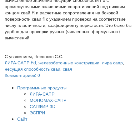
вычисленное значение несущей способности Fd с
промежуточными значениями сопротивлений под нижним
концом свай R и расчетные сопротивления на боковой
поверхности сваи fi с указанием проверки на соответствие
числу пластичности, коэффициенту пористости. Это было бы
удобно для проверки ручных (численных, формульных)
вычислений.
С уважением, Чесноков С.С.
ЛИРА-САПР
Fd
,
железобетонные конструкции
,
лира сапр
,
несущая способность сваи
,
свая
Комментариев: 0
Программные продукты
ЛИРА-САПР
МОНОМАХ-САПР
САПФИР-3D
ЭСПРИ
Сайт