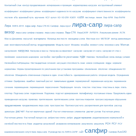
Контактный стык
контур продавливания
копирование и проекция
корректировка нагрузок
коструктивный элемент
коэффициент
коэффициент длины
коэффициент надежности по нагрузке
коэффициент ответственности
коэффициенты
КЭ259
линия
Лир-АРМ
постели
кПа
крановый путь
кручение
КСУ
купол
КЭ
КЭ 259
КЭ251
лестницы
Лир-ЛАРМ
лира-сапр
лира-сапр
Лира
лира сапр
ЛИРА 2019
Лира СТК КС Сапфир
лира-грунт
визор
Лира-СТК
лира-сапр сапфир справка
лира-сапр справка
ЛираСАПР
ЛИТЕРА
Локальным режим
ЛСТК
материалы
МЕТЕОР
Массы Динамика
масштаб
Матрица жесткости
менеджер узлов
Местные оси
метод заменяющих
моделирование
мозайка
Монтаж
рам
многофронтальный метод
Модуль-грунт
Мозаика
момент силы
мономах-сапр
нагрузка
Нагрузка на фрагмент
нагрузки
нагружения
Нагрузка в массы
нагрузки от снега
нагрузки от стен с
настройки по умолчанию
НДМ
проёмами
назначение шарниров
настройки
Невязка
Нелинейная связь между узлами
ноды
Нелинейность#трещины
Нестандартные сечения
несущая способность сваи
новое сообщение
нормали
нормативы
Нормы проектирования по умолчанию при установке программы
обновление
оболочки
объединение КЭ
огнестойкость
оболочек
Объединить отмеченные стержни в один
одновременная работа
опорная модель
Осреднение
ошибки
панельные здания
переменное
оттяжки
Оцифровка
пакетный расчет
перевіряючий
переменная нагрузка
сечение
перемещение
пластины в лире
перемещения
пересечения
Перфорация
печать
пластин
пластины
плеть
Подложка
полифильтр
плоттер
Подгонка сетки
подколонник
подсчет армирования
поэтажные планы
Предложить идею
приведенная нагрузка
привязка
притягивание
притягивание узлов
прогоны покрытия
прогрессирующее обрушение
продавливание
пространство
раскрепления для прогибов
продавливание лира сапр
Протокол расчета
расход
расчет
расчет узлов
Расчетная длина
арматуры
Расчет кирпичных зданий
Расчет отмеченных элементов
редактирование
Расчетные длины
Расчетный процессор
ребристые плиты
ребро
редактирование нормальной и
РСН
РСУ
изгибной жесткости в Лире
редактор загружений
резервное копирование
результаты
решатель
РСУ
сапфир
взаимоисключения сопутствие лира-сапр
Руководство по ЛИРА-САПР
сайт
Сапфир AutoCAD