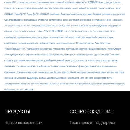
САПФИР-Конструкции
сапфир IFC
сапфир окно дверь
Сапфир поиск пересечений
САПФИР-ГЕНЕРАТОР
Сапфир.
свая
Генератор.
Сапфир. Деформационный шов.
сборный железобетон
сваи
свайный фундамент
свойства
связь
сейсмика
Сечение
САПФИР - ЛираСАПР. ЛирасСАПР - САПФИР
Секториальные характеристики
сечения
скрипты
снип
Собственный вес
совпадающие элементы
согласование осей
сортамент
сортировка
составные сечения
сохранить
стальные конструкции
сп
СП 20.13330
СП52-101
специальные
СПРАВКА к ЛИРА-САПР
ссылки
Стандартные
СТК-САПР
стены
стержни
СТЖБ
СТК
сечения
стена
СТК-САПР жесткий узел
СТК-САПР Пакетный расчет
столбчатый
суммирование нагрузок
схема
таблицы ввода
Таблицы усилий
текстовый файл
температурные
воздействия
температурные швы
тепловые потери
теплопроводность
Теплопроводность. Тепловой поток.
ТЗА
триангуляция
Термовкладыши
Трапециевидная нагрузка
трассировка
треугольная нагрузка
трещиностойкость
узлы
Триангуляция Лира Сапфир Объемные конечные элементы
тс/м2
угол
Узловые нагрузки
упаковка
упаковка
упругое основание
схемы
управление жизненным циклом зданий и сооружений
Усилия на концах конструктивных
ферма
флаги рисования
элементов
Ускорение расчетов
устойчивость
фильтр элементов
ФОК
фрагментация
фундамент
фундаментная плита
характеристики бетона
хомуты
Цвета изополей
Цвета мозаик
цена
чертеж
Числовое
Шарниры
экспорт
эксцентриситеты
значение на мозаиках
шкала
Шкала армирования
шкала лира сапр
Эксцетриситеты
эпюры по сечению пластин
ЭСПРИ
ЭСПРИ; основания и фундаменты; расчётное сопротивление грунта
основания; СП 22.13330.2016
ПРОДУКТЫ
СОПРОВОЖДЕНИЕ
Новые возможности
Техническая поддержка