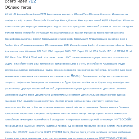
Всего идей
722
Облако тегов
#LIRA-FEM #модуль Ґрунт #паля #СЕ57 #вертикальна жорсткість
#Визор #Узлы #Мозаика #Контроль
#Динамическая
#Интерфейс Лиры Сапр
комфортность #ускорение
#Книга_Отчетов
#Конструктор сечений #НДМ
#Лира-Грунт #Скважина
#Геология #Разрез
#лирагрунт #объем грунта #грунт #котлован #фундамент
#локальный режим СТК
#Массы
#Нагрузки
#гололед #визор
#настройки
#огибающая #схема #армирования
#расчет #процессор #визор #расчетная схема
#расшифровка расчетных формул #формула расчета прочности #формула ##
#Редактирование расчётных схем в
Сапфир
#рсу
#Стержневые аналоги; #Продавливание
#СТК #балка #колонна #ребро
#теплопроводность#расчет #визор
API
BIM
DXF
IFC
MAXIMUM
#расчетная схема
#Шаговый
B500
bug report
DWG
Export
Fd
hd
IDEA StatiCa
Lef
odt
АЖТ
TEKLA
PDF
Revit
Safe
Word
work
xlsx
А400С
А500С
алюминиевые конструкции
аналитика
аналитическая
армирование
модель
антисейсмические швы
армирование в лире с учетом огнестойкости
Армирование кладки
балка
блоки
армирование пластин
армокаменные
балочное перекрытие
Бесконечно жёсткий ригель
бетон 22.5
блок
Визор
Визуализация
выбор
варианты конструирования
ввод нагрузок
ветровая нагрузка
высота сжатой зоны
Грунт
генератор сапфир ноды
Геометрическая изменяемость
Группировка Жесткости
Группы нагрузок на фрагмент
диалоговые окна
давление вода
двутавр с переменной высотой
Деревянные конструкции
диапазоны
Динамика
Динамика по модулю
длина
Документатор
дополнительные сочетания
Дополнительные характеристики
единицы
ЖБК
железобетонные конструкции
Жесткая вставка
жесткие вставки
жесткости
измерения
жесткостные
Жесткость
Жесткость параметрических сечений
загружения
Заданное
характеристики
жёсткости
Задание нагрузок
армирование
изополя
импорт
инженерная
закрепление
измерение
изображения
иконка
Импорт горячих клавиш
интерфейс
нелинейность
инженерная нелинейность 2
Инструмент
интегральная величина усилий
интеполяция
Кирпич
каменные
капитель
исходные данные
карстовые провалы
КД
кессонное перекрытие
кессоны
класс арматуры
книга отчётов
комбинации
классы
КМ
КМ-САПР
книга отчетов
Книга_Отчетов
Книга_отчётов
колебание
колонна
конструктивные элементы
Конструктор сечений
Комментарии
конечно-элементная сетка
конструирование