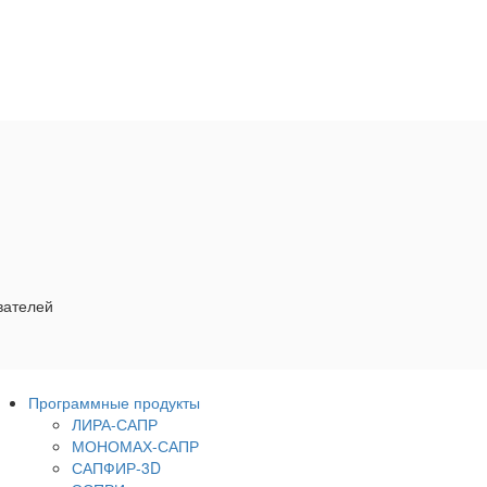
вателей
Программные продукты
ЛИРА-САПР
МОНОМАХ-САПР
САПФИР-3D