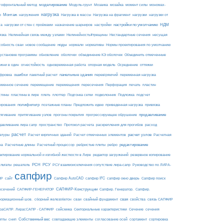
моделирование
мозайка
гофронтальный метод
Модуль-грунт
Мозаика
момент силы
мономах-
нагрузка
Монтаж
Нагрузка на фрагмент
нагрузки
р
нагружения
Нагрузка в массы
нагрузки от
настройки по умолчанию
НДМ
га
нагрузки от стен с проёмами
назначение шарниров
настройки
язка
Нелинейная связь между узлами
Нелинейность#трещины
Нестандартные сечения
несущая
ноды
собность сваи
новое сообщение
нормали
нормативы
Нормы проектирования по умолчанию
 установке программы
обновление
оболочки
объединение КЭ оболочек
Объединить отмеченные
огнестойкость
ржни в один
одновременная работа
опорная модель
Осреднение
оттяжки
ошибки
панельные здания
фровка
пакетный расчет
перевіряючий
переменная нагрузка
еменное сечение
перемещение
перемещения
пересечения
Перфорация
печать
пластин
пластины в лире
Подложка
стины
плеть
плоттер
Подгонка сетки
подколонник
подсчет
полифильтр
ирования
поэтажные планы
Предложить идею
приведенная нагрузка
привязка
продавливание
тягивание
притягивание узлов
прогоны покрытия
прогрессирующее обрушение
пространство
раскрепления для прогибов
давливание лира сапр
Протокол расчета
расход
расчет
расчет узлов
Расчетная
атуры
Расчет кирпичных зданий
Расчет отмеченных элементов
на
редактирование
Расчетные длины
Расчетный процессор
ребристые плиты
ребро
актирование нормальной и изгибной жесткости в Лире
редактор загружений
резервное копирование
РСН
РСУ
ультаты
решатель
РСУ взаимоисключения сопутствие лира-сапр
Руководство по ЛИРА-
сапфир
ПР
сайт
Сапфир AutoCAD
сапфир IFC
сапфир окно дверь
Сапфир поиск
САПФИР-Конструкции
есечений
САПФИР-ГЕНЕРАТОР
Сапфир. Генератор.
Сапфир.
свая
ормационный шов.
сборный железобетон
сваи
свайный фундамент
свойства
связь САПФИР
сейсмика
Сечение
ираСАПР. ЛирасСАПР - САПФИР
Секториальные характеристики
сечения
Собственный вес
ипты
снип
совпадающие элементы
согласование осей
сортамент
сортировка