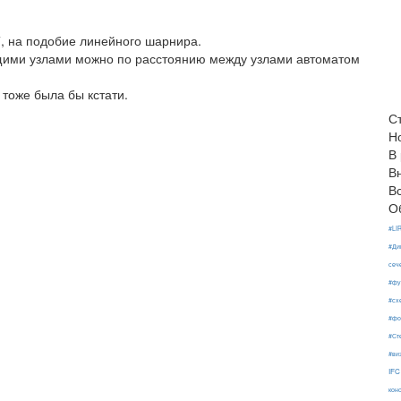
, на подобие линейного шарнира.
щими узлами можно по расстоянию между узлами автоматом
тоже была бы кстати.
С
Н
В
В
В
О
#LI
#Ди
сеч
#фу
#сх
#фо
#Ст
#ви
IFC
кон