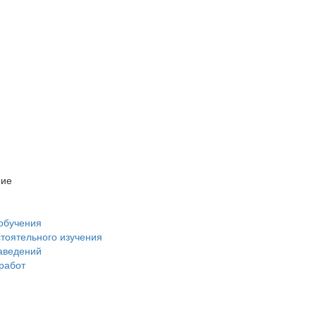
ние
обучения
стоятельного изучения
аведений
 работ