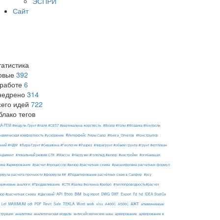
ЭСПРИ
Сайт
татистика
овые
392
 работе
6
недрено
314
сего идей
722
блако тегов
RA-FEM #модуль Ґрунт #паля #СЕ57 #вертикальна жорсткість
#Визор #Узлы #Мозаика #Контроль
#Интерфейс Лиры Сапр
намическая комфортность #ускорение
#Книга_Отчетов
#Конструктор
ений #НДМ
#Лира-Грунт #Скважина #Геология #Разрез
#лирагрунт #объем грунта #грунт #котлован
ндамент
#локальный режим СТК
#Массы
#Нагрузки #гололед #визор
#настройки
#огибающая
ема #армирования
#расчет #процессор #визор #расчетная схема
#расшифровка расчетных формул
рмула расчета прочности #формула ##
#Редактирование расчётных схем в Сапфир
#рсу
ержневые аналоги; #Продавливание
#СТК #балка #колонна #ребро
#теплопроводность#расчет
API
BIM
DXF
зор #расчетная схема
#Шаговый
B500
bug report
DWG
Export
Fd
hd
IDEA StatiCa
АЖТ
MAXIMUM
TEKLA
Lef
odt
PDF
Revit
Safe
Word
work
xlsx
А400С
А500С
алюминиевые
армирование
струкции
аналитика
аналитическая модель
антисейсмические швы
армирование в