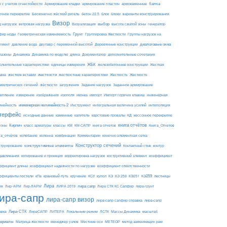
балка
е с учетом огнестойкости
Армирование кладки
армирование пластин
армокаменные
блоки
очное перекрытие
Бесконечно жёсткий ригель
бетон 22.5
блок
варианты конструирования
Визор
Визуализация
выбор
д нагрузок
ветровая нагрузка
высота сжатой зоны
генератор
Грунт
фир ноды
Геометрическая изменяемость
Группировка Жесткости
Группы нагрузок на
диалоговые окна
гмент
давление вода
двутавр с переменной высотой
Деревянные конструкции
пазоны
Динамика
Динамика по модулю
длина
Документатор
дополнительные сочетания
ЖБК
железобетонные конструкции
Жесткая
олнительные характеристики
единицы измерения
авка
жесткие вставки
жесткости
Жесткость
Жесткость
жесткостные характеристики
аметрических сечений
загружения
Заданное армирование
жёсткости
Задание нагрузок
изополя
импорт
инженерная
репление
измерение
изображения
иконка
Импорт горячих клавиш
инейность
инженерная нелинейность 2
Инструмент
интегральная величина усилий
интеполяция
терфейс
каменные
капитель
исходные данные
карстовые провалы
КД
кессонное перекрытие
Кирпич
книга отчётов
соны
класс арматуры
классы
КМ
КМ-САПР
книга отчетов
Книга_Отчетов
комбинации
га_отчётов
колебание
колонна
Комментарии
конечно-элементная сетка
конструктивные элементы
Конструктор сечений
Контактный стык
струирование
контур
давливания
копирование и проекция
корректировка нагрузок
коструктивный элемент
коэффициент
ффициент длины
коэффициент надежности по нагрузке
коэффициент ответственности
КЭ259
ффициенты постели
кПа
крановый путь
кручение
КСУ
купол
КЭ
КЭ 259
КЭ251
лестницы
Лира
ия
Лир-АРМ
лира сапр
Лир-ЛАРМ
ЛИРА 2019
Лира СТК КС Сапфир
лира-грунт
ира-сапр
лира-сапр визор
лира-сапр сапфир справка
лира-сапр
Лира-СТК
авка
ЛираСАПР
ЛИТЕРА
Локальным режим
ЛСТК
Массы Динамика
масштаб
ериалы
МЕТЕОР
Матрица жесткости
менеджер узлов
Местные оси
метод заменяющих рам