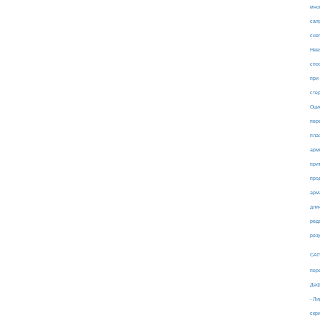
мно
сап
сне
Нев
спо
при
сте
Оци
пер
пла
арм
при
про
арм
дли
ред
рез
СА
пер
Деф
- Л
скр