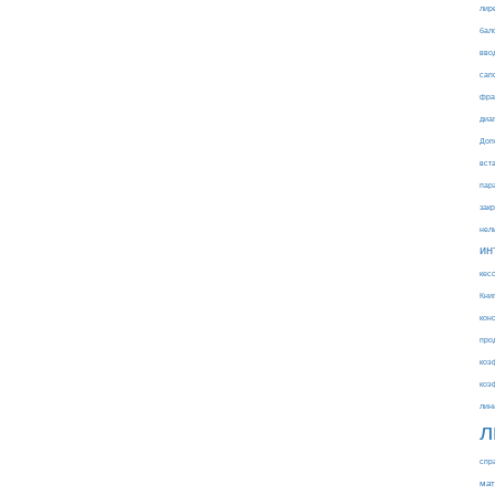
лир
бал
вво
сап
фра
диа
Доп
вст
пар
зак
нел
ин
кес
Кни
кон
про
коэ
коэ
лин
л
спр
мат