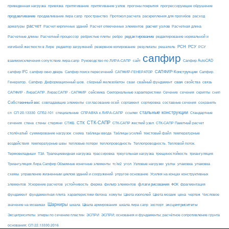
приведенная нагрузка
привязка
притягивание
притягивание узлов
прогоны покрытия
прогрессирующее обрушение
продавливание
пространство
раскрепления для прогибов
продавливание лира сапр
Протокол расчета
расход
расчет
расчет узлов
Расчетная длина
арматуры
Расчет кирпичных зданий
Расчет отмеченных элементов
редактирование
Расчетные длины
Расчетный процессор
ребристые плиты
ребро
редактирование нормальной и
РСН
РСУ
изгибной жесткости в Лире
редактор загружений
резервное копирование
результаты
решатель
РСУ
сапфир
взаимоисключения сопутствие лира-сапр
Руководство по ЛИРА-САПР
сайт
Сапфир AutoCAD
САПФИР-Конструкции
сапфир IFC
сапфир окно дверь
Сапфир поиск пересечений
САПФИР-ГЕНЕРАТОР
Сапфир.
свая
Генератор.
Сапфир. Деформационный шов.
сборный железобетон
сваи
свайный фундамент
свойства
связь
сейсмика
Сечение
САПФИР - ЛираСАПР. ЛирасСАПР - САПФИР
Секториальные характеристики
сечения
скрипты
снип
Собственный вес
совпадающие элементы
согласование осей
сортамент
сортировка
составные сечения
сохранить
стальные конструкции
сп
СП 20.13330
СП52-101
специальные
СПРАВКА к ЛИРА-САПР
ссылки
Стандартные
СТК-САПР
стены
стержни
СТЖБ
СТК
сечения
стена
СТК-САПР жесткий узел
СТК-САПР Пакетный расчет
столбчатый
суммирование нагрузок
схема
таблицы ввода
Таблицы усилий
текстовый файл
температурные
воздействия
температурные швы
тепловые потери
теплопроводность
Теплопроводность. Тепловой поток.
ТЗА
триангуляция
Термовкладыши
Трапециевидная нагрузка
трассировка
треугольная нагрузка
трещиностойкость
узлы
Триангуляция Лира Сапфир Объемные конечные элементы
тс/м2
угол
Узловые нагрузки
упаковка
упаковка
упругое основание
схемы
управление жизненным циклом зданий и сооружений
Усилия на концах конструктивных
ферма
флаги рисования
элементов
Ускорение расчетов
устойчивость
фильтр элементов
ФОК
фрагментация
фундамент
фундаментная плита
характеристики бетона
хомуты
Цвета изополей
Цвета мозаик
цена
чертеж
Числовое
Шарниры
экспорт
эксцентриситеты
значение на мозаиках
шкала
Шкала армирования
шкала лира сапр
Эксцетриситеты
эпюры по сечению пластин
ЭСПРИ
ЭСПРИ; основания и фундаменты; расчётное сопротивление грунта
основания; СП 22.13330.2016