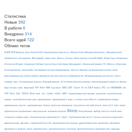
Статистика
Новые
392
В работе
6
Внедрено
314
Всего идей
722
Облако тегов
#LIRA-FEM #модуль Ґрунт #паля #СЕ57 #вертикальна жорсткість
#Визор #Узлы #Мозаика #Контроль
#Динамическая
#Интерфейс Лиры Сапр
комфортность #ускорение
#Книга_Отчетов
#Конструктор сечений #НДМ
#Лира-Грунт #Скважина
#Геология #Разрез
#лирагрунт #объем грунта #грунт #котлован #фундамент
#локальный режим СТК
#Массы
#Нагрузки
#гололед #визор
#настройки
#огибающая #схема #армирования
#расчет #процессор #визор #расчетная схема
#расшифровка расчетных формул #формула расчета прочности #формула ##
#Редактирование расчётных схем в
Сапфир
#рсу
#Стержневые аналоги; #Продавливание
#СТК #балка #колонна #ребро
#теплопроводность#расчет #визор
API
BIM
DXF
IFC
MAXIMUM
#расчетная схема
#Шаговый
B500
bug report
DWG
Export
Fd
hd
IDEA StatiCa
Lef
odt
АЖТ
TEKLA
PDF
Revit
Safe
Word
work
xlsx
А400С
А500С
алюминиевые конструкции
аналитика
аналитическая
армирование
модель
антисейсмические швы
армирование в лире с учетом огнестойкости
Армирование кладки
балка
блоки
армирование пластин
армокаменные
балочное перекрытие
Бесконечно жёсткий ригель
бетон 22.5
блок
Визор
Визуализация
выбор
варианты конструирования
ввод нагрузок
ветровая нагрузка
высота сжатой зоны
Грунт
генератор сапфир ноды
Геометрическая изменяемость
Группировка Жесткости
Группы нагрузок на фрагмент
диалоговые окна
давление вода
двутавр с переменной высотой
Деревянные конструкции
диапазоны
Динамика
Динамика по модулю
длина
Документатор
дополнительные сочетания
Дополнительные характеристики
единицы