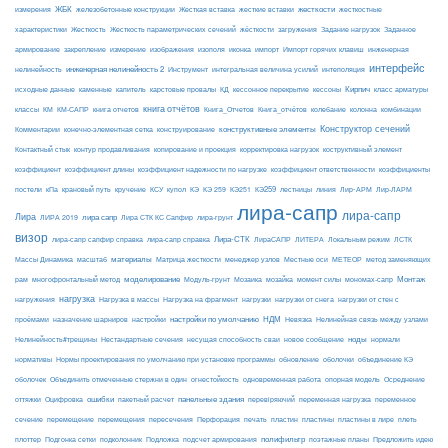
ЖБК
железобетонные конструкции
Жесткая вставка
жесткие вставки
жесткости
измерения
жесткостные
Жесткость
Жесткость параметрических сечений
загружения
Заданное
характеристики
жёсткости
Задание нагрузок
армирование
изополя
импорт
инженерная
закрепление
измерение
изображения
иконка
Импорт горячих клавиш
интерфейс
нелинейность
инженерная нелинейность 2
Инструмент
интегральная величина усилий
интеполяция
Кирпич
каменные
капитель
исходные данные
карстовые провалы
КД
кессонное перекрытие
кессоны
класс арматуры
книга отчётов
комбинации
классы
КМ
КМ-САПР
книга отчетов
Книга_Отчетов
Книга_отчётов
колебание
колонна
конструктивные элементы
Конструктор сечений
Комментарии
конечно-элементная сетка
конструирование
Контактный стык
контур продавливания
копирование и проекция
корректировка нагрузок
коструктивный элемент
коэффициент
коэффициент длины
коэффициент надежности по нагрузке
коэффициент ответственности
коэффициенты
КЭ259
линия
Лир-АРМ
постели
кПа
крановый путь
кручение
КСУ
купол
КЭ
КЭ 259
КЭ251
лестницы
Лир-ЛАРМ
лира-сапр
лира-сапр
Лира
лира сапр
ЛИРА 2019
Лира СТК КС Сапфир
лира-грунт
визор
Лира-СТК
лира-сапр сапфир справка
лира-сапр справка
ЛираСАПР
ЛИТЕРА
Локальным режим
ЛСТК
материалы
МЕТЕОР
Массы Динамика
масштаб
Матрица жесткости
менеджер узлов
Местные оси
метод заменяющих
моделирование
мозайка
Монтаж
рам
многофронтальный метод
Модуль-грунт
Мозаика
момент силы
мономах-сапр
нагрузка
Нагрузка на фрагмент
нагрузки
нагружения
Нагрузка в массы
нагрузки от снега
нагрузки от стен с
настройки по умолчанию
НДМ
проёмами
назначение шарниров
настройки
Невязка
Нелинейная связь между узлами
ноды
Нелинейность#трещины
Нестандартные сечения
несущая способность сваи
новое сообщение
нормали
нормативы
Нормы проектирования по умолчанию при установке программы
обновление
оболочки
объединение КЭ
огнестойкость
оболочек
Объединить отмеченные стержни в один
одновременная работа
опорная модель
Осреднение
ошибки
панельные здания
переменное
оттяжки
Оцифровка
пакетный расчет
перевіряючий
переменная нагрузка
сечение
перемещение
пластины в лире
перемещения
пересечения
Перфорация
печать
пластин
пластины
плеть
Подложка
полифильтр
плоттер
Подгонка сетки
подколонник
подсчет армирования
поэтажные планы
Предложить идею