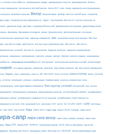
балка
е с учетом огнестойкости
Армирование кладки
армирование пластин
армокаменные
блоки
очное перекрытие
Бесконечно жёсткий ригель
бетон 22.5
блок
варианты конструирования
Визор
Визуализация
выбор
д нагрузок
ветровая нагрузка
высота сжатой зоны
генератор
Грунт
фир ноды
Геометрическая изменяемость
Группировка Жесткости
Группы нагрузок на
диалоговые окна
гмент
давление вода
двутавр с переменной высотой
Деревянные конструкции
пазоны
Динамика
Динамика по модулю
длина
Документатор
дополнительные сочетания
ЖБК
железобетонные конструкции
Жесткая
олнительные характеристики
единицы измерения
авка
жесткие вставки
жесткости
Жесткость
Жесткость
жесткостные характеристики
аметрических сечений
загружения
Заданное армирование
жёсткости
Задание нагрузок
изополя
импорт
инженерная
репление
измерение
изображения
иконка
Импорт горячих клавиш
инейность
инженерная нелинейность 2
Инструмент
интегральная величина усилий
интеполяция
терфейс
каменные
капитель
исходные данные
карстовые провалы
КД
кессонное перекрытие
Кирпич
книга отчётов
соны
класс арматуры
классы
КМ
КМ-САПР
книга отчетов
Книга_Отчетов
комбинации
га_отчётов
колебание
колонна
Комментарии
конечно-элементная сетка
конструктивные элементы
Конструктор сечений
Контактный стык
струирование
контур
давливания
копирование и проекция
корректировка нагрузок
коструктивный элемент
коэффициент
ффициент длины
коэффициент надежности по нагрузке
коэффициент ответственности
КЭ259
ффициенты постели
кПа
крановый путь
кручение
КСУ
купол
КЭ
КЭ 259
КЭ251
лестницы
Лира
ия
Лир-АРМ
лира сапр
Лир-ЛАРМ
ЛИРА 2019
Лира СТК КС Сапфир
лира-грунт
ира-сапр
лира-сапр визор
лира-сапр сапфир справка
лира-сапр
Лира-СТК
авка
ЛираСАПР
ЛИТЕРА
Локальным режим
ЛСТК
Массы Динамика
масштаб
ериалы
МЕТЕОР
Матрица жесткости
менеджер узлов
Местные оси
метод заменяющих рам