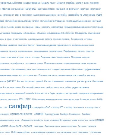
моделирование
мозайка
гофронтальный метод
Модуль-грунт
Мозаика
момент силы
мономах-
нагрузка
Монтаж
Нагрузка на фрагмент
нагрузки
р
нагружения
Нагрузка в массы
нагрузки от
настройки по умолчанию
НДМ
га
нагрузки от стен с проёмами
назначение шарниров
настройки
язка
Нелинейная связь между узлами
Нелинейность#трещины
Нестандартные сечения
несущая
ноды
собность сваи
новое сообщение
нормали
нормативы
Нормы проектирования по умолчанию
 установке программы
обновление
оболочки
объединение КЭ оболочек
Объединить отмеченные
огнестойкость
ржни в один
одновременная работа
опорная модель
Осреднение
оттяжки
ошибки
панельные здания
фровка
пакетный расчет
перевіряючий
переменная нагрузка
еменное сечение
перемещение
перемещения
пересечения
Перфорация
печать
пластин
пластины в лире
Подложка
стины
плеть
плоттер
Подгонка сетки
подколонник
подсчет
полифильтр
ирования
поэтажные планы
Предложить идею
приведенная нагрузка
привязка
продавливание
тягивание
притягивание узлов
прогоны покрытия
прогрессирующее обрушение
пространство
раскрепления для прогибов
давливание лира сапр
Протокол расчета
расход
расчет
расчет узлов
Расчетная
атуры
Расчет кирпичных зданий
Расчет отмеченных элементов
на
редактирование
Расчетные длины
Расчетный процессор
ребристые плиты
ребро
актирование нормальной и изгибной жесткости в Лире
редактор загружений
резервное копирование
РСН
РСУ
ультаты
решатель
РСУ взаимоисключения сопутствие лира-сапр
Руководство по ЛИРА-
сапфир
ПР
сайт
Сапфир AutoCAD
сапфир IFC
сапфир окно дверь
Сапфир поиск
САПФИР-Конструкции
есечений
САПФИР-ГЕНЕРАТОР
Сапфир. Генератор.
Сапфир.
свая
ормационный шов.
сборный железобетон
сваи
свайный фундамент
свойства
связь САПФИР
сейсмика
Сечение
ираСАПР. ЛирасСАПР - САПФИР
Секториальные характеристики
сечения
Собственный вес
ипты
снип
совпадающие элементы
согласование осей
сортамент
сортировка