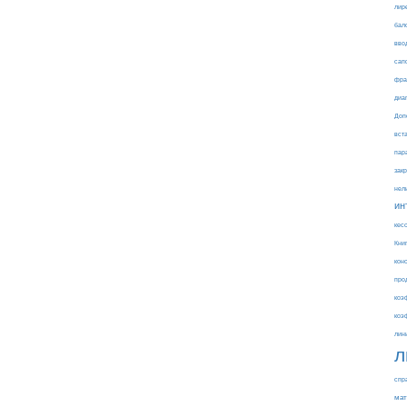
лир
бал
вво
сап
фра
диа
Доп
вст
пар
зак
нел
ин
кес
Кни
кон
про
коэ
коэ
лин
л
спр
мат