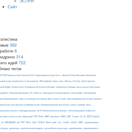
ЭСПРИ
Сайт
татистика
овые
392
 работе
6
недрено
314
сего идей
722
блако тегов
RA-FEM #модуль Ґрунт #паля #СЕ57 #вертикальна жорсткість
#Визор #Узлы #Мозаика #Контроль
#Интерфейс Лиры Сапр
намическая комфортность #ускорение
#Книга_Отчетов
#Конструктор
ений #НДМ
#Лира-Грунт #Скважина #Геология #Разрез
#лирагрунт #объем грунта #грунт #котлован
ндамент
#локальный режим СТК
#Массы
#Нагрузки #гололед #визор
#настройки
#огибающая
ема #армирования
#расчет #процессор #визор #расчетная схема
#расшифровка расчетных формул
рмула расчета прочности #формула ##
#Редактирование расчётных схем в Сапфир
#рсу
ержневые аналоги; #Продавливание
#СТК #балка #колонна #ребро
#теплопроводность#расчет
API
BIM
DXF
зор #расчетная схема
#Шаговый
B500
bug report
DWG
Export
Fd
hd
IDEA StatiCa
АЖТ
MAXIMUM
TEKLA
Lef
odt
PDF
Revit
Safe
Word
work
xlsx
А400С
А500С
алюминиевые
армирование
струкции
аналитика
аналитическая модель
антисейсмические швы
армирование в