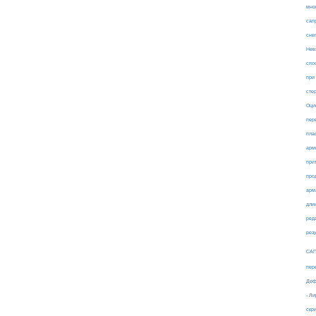
мно
сап
сне
Нев
спо
при
сте
Оци
пер
пла
арм
при
про
арм
дли
ред
рез
СА
пер
Деф
- Л
скр