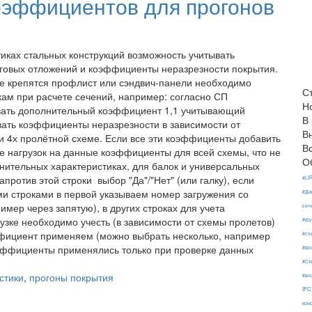
оэффициентов для прогонов
иках стальных конструкций возможность учитывать
овых отложений и коэффициенты неразрезности покрытия.
ые крепятся профлист или сэндвич-панели необходимо
С
ам при расчете сечений, например: согласно СП
Н
ывать дополнительный коэффициент 1,1 учитывающий
В
вать коэффициенты неразрезности в зависимости от
В
и 4х пролётной схеме. Если все эти коэффициенты добавить
В
ие нагрузок на данные коэффициенты для всей схемы, что не
О
нительных характеристиках, для балок и универсальных
против этой строки выбор "Да"/"Нет" (или галку), если
#LI
ми строками в первой указываем номер загружения со
#Ди
имер через запятую), в других строках для учета
сеч
зке необходимо учесть (в зависимости от схемы пролетов)
#фу
ффициент применяем (можно выбрать несколько, например
#сх
оэффициенты применялись только при проверке данных
#фо
#Ст
стики
,
прогоны покрытия
#ви
IFC
кон