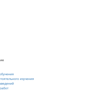
ние
обучения
стоятельного изучения
аведений
 работ