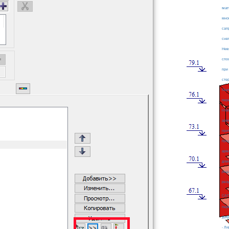
мат
мно
сап
сне
Нев
спо
при
сте
Оци
пер
пла
арм
при
про
арм
дли
ред
рез
СА
пер
Деф
- Л