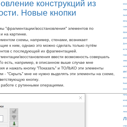
овление конструкций из
кон
ости. Новые кнопки
лир
бал
вво
сап
мы "фрагментации/восстановления" элементов по
фра
и на картинке.
диа
ементом схемы, например, стенами, возникает
Доп
ие к ним, однако это можно сделать только путём
вст
ентов с последующей их фрагментацией.
пар
гментации/восстановления ввести возможность совершать
зак
То есть, например, в описанном выше случае мне
нел
ия и нажать кнопку "Показать" и ТОЛЬКО эти элементы
ин
ии - "Скрыть" мне не нужно выделять эти элементы на схеме,
кес
тветствующую кнопку.
Кни
и работе с рутинными операциями.
кон
про
коэ
коэ
лин
л
спр