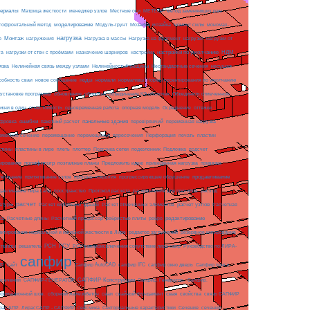
ериалы
МЕТЕОР
Матрица жесткости
менеджер узлов
Местные оси
метод заменяющих рам
моделирование
мозайка
гофронтальный метод
Модуль-грунт
Мозаика
момент силы
мономах-
нагрузка
Монтаж
Нагрузка на фрагмент
нагрузки
р
нагружения
Нагрузка в массы
нагрузки от
настройки по умолчанию
НДМ
га
нагрузки от стен с проёмами
назначение шарниров
настройки
язка
Нелинейная связь между узлами
Нелинейность#трещины
Нестандартные сечения
несущая
ноды
собность сваи
новое сообщение
нормали
нормативы
Нормы проектирования по умолчанию
 установке программы
обновление
оболочки
объединение КЭ оболочек
Объединить отмеченные
огнестойкость
ржни в один
одновременная работа
опорная модель
Осреднение
оттяжки
ошибки
панельные здания
фровка
пакетный расчет
перевіряючий
переменная нагрузка
еменное сечение
перемещение
перемещения
пересечения
Перфорация
печать
пластин
пластины в лире
Подложка
стины
плеть
плоттер
Подгонка сетки
подколонник
подсчет
полифильтр
ирования
поэтажные планы
Предложить идею
приведенная нагрузка
привязка
продавливание
тягивание
притягивание узлов
прогоны покрытия
прогрессирующее обрушение
пространство
раскрепления для прогибов
давливание лира сапр
Протокол расчета
расход
расчет
расчет узлов
Расчетная
атуры
Расчет кирпичных зданий
Расчет отмеченных элементов
на
редактирование
Расчетные длины
Расчетный процессор
ребристые плиты
ребро
актирование нормальной и изгибной жесткости в Лире
редактор загружений
резервное копирование
РСН
РСУ
ультаты
решатель
РСУ взаимоисключения сопутствие лира-сапр
Руководство по ЛИРА-
сапфир
ПР
сайт
Сапфир AutoCAD
сапфир IFC
сапфир окно дверь
Сапфир поиск
САПФИР-Конструкции
есечений
САПФИР-ГЕНЕРАТОР
Сапфир. Генератор.
Сапфир.
свая
ормационный шов.
сборный железобетон
сваи
свайный фундамент
свойства
связь САПФИР
сейсмика
Сечение
ираСАПР. ЛирасСАПР - САПФИР
Секториальные характеристики
сечения