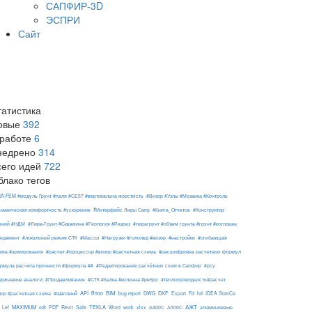
САПФИР-3D
ЭСПРИ
Сайт
татистика
овые
392
 работе
6
недрено
314
сего идей
722
блако тегов
RA-FEM #модуль Ґрунт #паля #СЕ57 #вертикальна жорсткість
#Визор #Узлы #Мозаика #Контроль
#Интерфейс Лиры Сапр
намическая комфортность #ускорение
#Книга_Отчетов
#Конструктор
ений #НДМ
#Лира-Грунт #Скважина #Геология #Разрез
#лирагрунт #объем грунта #грунт #котлован
ндамент
#локальный режим СТК
#Массы
#Нагрузки #гололед #визор
#настройки
#огибающая
ема #армирования
#расчет #процессор #визор #расчетная схема
#расшифровка расчетных формул
рмула расчета прочности #формула ##
#Редактирование расчётных схем в Сапфир
#рсу
ержневые аналоги; #Продавливание
#СТК #балка #колонна #ребро
#теплопроводность#расчет
API
BIM
DXF
зор #расчетная схема
#Шаговый
B500
bug report
DWG
Export
Fd
hd
IDEA StatiCa
АЖТ
MAXIMUM
TEKLA
Lef
odt
PDF
Revit
Safe
Word
work
xlsx
А400С
А500С
алюминиевые