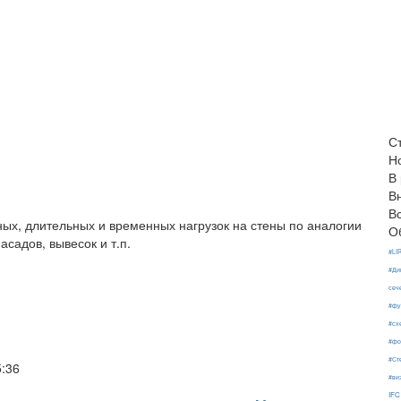
С
Н
В
В
В
ых, длительных и временных нагрузок на стены по аналогии
О
асадов, вывесок и т.п.
#LI
#Ди
сеч
#фу
#сх
#фо
#Ст
5:36
#ви
IFC