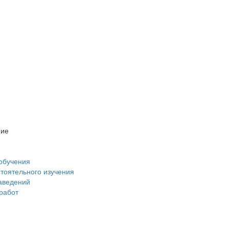
ние
обучения
стоятельного изучения
аведений
 работ