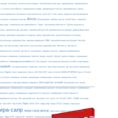
армирование
струкции
аналитика
аналитическая модель
антисейсмические швы
армирование в
балка
е с учетом огнестойкости
Армирование кладки
армирование пластин
армокаменные
блоки
очное перекрытие
Бесконечно жёсткий ригель
бетон 22.5
блок
варианты конструирования
Визор
Визуализация
выбор
д нагрузок
ветровая нагрузка
высота сжатой зоны
генератор
Грунт
фир ноды
Геометрическая изменяемость
Группировка Жесткости
Группы нагрузок на
диалоговые окна
гмент
давление вода
двутавр с переменной высотой
Деревянные конструкции
пазоны
Динамика
Динамика по модулю
длина
Документатор
дополнительные сочетания
ЖБК
железобетонные конструкции
Жесткая
олнительные характеристики
единицы измерения
авка
жесткие вставки
жесткости
Жесткость
Жесткость
жесткостные характеристики
аметрических сечений
загружения
Заданное армирование
жёсткости
Задание нагрузок
изополя
импорт
инженерная
репление
измерение
изображения
иконка
Импорт горячих клавиш
инейность
инженерная нелинейность 2
Инструмент
интегральная величина усилий
интеполяция
терфейс
каменные
капитель
исходные данные
карстовые провалы
КД
кессонное перекрытие
Кирпич
книга отчётов
соны
класс арматуры
классы
КМ
КМ-САПР
книга отчетов
Книга_Отчетов
комбинации
га_отчётов
колебание
колонна
Комментарии
конечно-элементная сетка
конструктивные элементы
Конструктор сечений
Контактный стык
струирование
контур
давливания
копирование и проекция
корректировка нагрузок
коструктивный элемент
коэффициент
ффициент длины
коэффициент надежности по нагрузке
коэффициент ответственности
КЭ259
ффициенты постели
кПа
крановый путь
кручение
КСУ
купол
КЭ
КЭ 259
КЭ251
лестницы
Лира
ия
Лир-АРМ
лира сапр
Лир-ЛАРМ
ЛИРА 2019
Лира СТК КС Сапфир
лира-грунт
ира-сапр
лира-сапр визор
лира-сапр сапфир справка
лира-сапр
Лира-СТК
авка
ЛираСАПР
ЛИТЕРА
Локальным режим
ЛСТК
Массы Динамика
масштаб