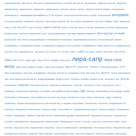
Жесткость
Жесткость параметрических сечений
загружения
Заданное
характеристики
жёсткости
Задание нагрузок
армирование
изополя
импорт
инженерная
закрепление
измерение
изображения
иконка
Импорт горячих клавиш
интерфейс
нелинейность
инженерная нелинейность 2
Инструмент
интегральная величина усилий
интеполяция
Кирпич
каменные
капитель
исходные данные
карстовые провалы
КД
кессонное перекрытие
кессоны
класс арматуры
книга отчётов
комбинации
классы
КМ
КМ-САПР
книга отчетов
Книга_Отчетов
Книга_отчётов
колебание
колонна
конструктивные элементы
Конструктор сечений
Комментарии
конечно-элементная сетка
конструирование
Контактный стык
контур продавливания
копирование и проекция
корректировка нагрузок
коструктивный элемент
коэффициент
коэффициент длины
коэффициент надежности по нагрузке
коэффициент ответственности
коэффициенты
КЭ259
линия
Лир-АРМ
постели
кПа
крановый путь
кручение
КСУ
купол
КЭ
КЭ 259
КЭ251
лестницы
Лир-ЛАРМ
лира-сапр
лира-сапр
Лира
лира сапр
ЛИРА 2019
Лира СТК КС Сапфир
лира-грунт
визор
Лира-СТК
лира-сапр сапфир справка
лира-сапр справка
ЛираСАПР
ЛИТЕРА
Локальным режим
ЛСТК
материалы
МЕТЕОР
Массы Динамика
масштаб
Матрица жесткости
менеджер узлов
Местные оси
метод заменяющих
моделирование
мозайка
Монтаж
рам
многофронтальный метод
Модуль-грунт
Мозаика
момент силы
мономах-сапр
нагрузка
Нагрузка на фрагмент
нагрузки
нагружения
Нагрузка в массы
нагрузки от снега
нагрузки от стен с
настройки по умолчанию
НДМ
проёмами
назначение шарниров
настройки
Невязка
Нелинейная связь между узлами
ноды
Нелинейность#трещины
Нестандартные сечения
несущая способность сваи
новое сообщение
нормали
нормативы
Нормы проектирования по умолчанию при установке программы
обновление
оболочки
объединение КЭ
огнестойкость
оболочек
Объединить отмеченные стержни в один
одновременная работа
опорная модель
Осреднение
ошибки
панельные здания
переменное
оттяжки
Оцифровка
пакетный расчет
перевіряючий
переменная нагрузка
сечение
перемещение
пластины в лире
перемещения
пересечения
Перфорация
печать
пластин
пластины
плеть
Подложка
полифильтр
плоттер
Подгонка сетки
подколонник
подсчет армирования
поэтажные планы
Предложить идею
приведенная нагрузка
привязка
притягивание
притягивание узлов
прогоны покрытия
прогрессирующее обрушение