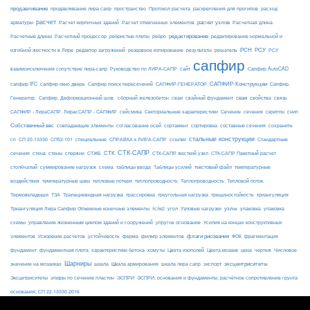
продавливание
пространство
раскрепления для прогибов
продавливание лира сапр
Протокол расчета
расход
расчет
расчет узлов
Расчетная длина
арматуры
Расчет кирпичных зданий
Расчет отмеченных элементов
редактирование
Расчетные длины
Расчетный процессор
ребристые плиты
ребро
редактирование нормальной и
РСН
РСУ
изгибной жесткости в Лире
редактор загружений
резервное копирование
результаты
решатель
РСУ
сапфир
взаимоисключения сопутствие лира-сапр
Руководство по ЛИРА-САПР
сайт
Сапфир AutoCAD
САПФИР-Конструкции
сапфир IFC
сапфир окно дверь
Сапфир поиск пересечений
САПФИР-ГЕНЕРАТОР
Сапфир.
свая
Генератор.
Сапфир. Деформационный шов.
сборный железобетон
сваи
свайный фундамент
свойства
связь
сейсмика
Сечение
САПФИР - ЛираСАПР. ЛирасСАПР - САПФИР
Секториальные характеристики
сечения
скрипты
снип
Собственный вес
совпадающие элементы
согласование осей
сортамент
сортировка
составные сечения
сохранить
стальные конструкции
сп
СП 20.13330
СП52-101
специальные
СПРАВКА к ЛИРА-САПР
ссылки
Стандартные
СТК-САПР
стены
стержни
СТЖБ
СТК
сечения
стена
СТК-САПР жесткий узел
СТК-САПР Пакетный расчет
столбчатый
суммирование нагрузок
схема
таблицы ввода
Таблицы усилий
текстовый файл
температурные
воздействия
температурные швы
тепловые потери
теплопроводность
Теплопроводность. Тепловой поток.
ТЗА
триангуляция
Термовкладыши
Трапециевидная нагрузка
трассировка
треугольная нагрузка
трещиностойкость
узлы
Триангуляция Лира Сапфир Объемные конечные элементы
тс/м2
угол
Узловые нагрузки
упаковка
упаковка
упругое основание
схемы
управление жизненным циклом зданий и сооружений
Усилия на концах конструктивных
ферма
флаги рисования
элементов
Ускорение расчетов
устойчивость
фильтр элементов
ФОК
фрагментация
фундамент
фундаментная плита
характеристики бетона
хомуты
Цвета изополей
Цвета мозаик
цена
чертеж
Числовое
Шарниры
экспорт
эксцентриситеты
значение на мозаиках
шкала
Шкала армирования
шкала лира сапр
Эксцетриситеты
эпюры по сечению пластин
ЭСПРИ
ЭСПРИ; основания и фундаменты; расчётное сопротивление грунта
основания; СП 22.13330.2016