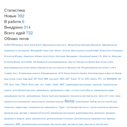
Статистика
Новые
392
В работе
6
Внедрено
314
Всего идей
722
Облако тегов
#LIRA-FEM #модуль Ґрунт #паля #СЕ57 #вертикальна жорсткість
#Визор #Узлы #Мозаика #Контроль
#Динамическая
#Интерфейс Лиры Сапр
комфортность #ускорение
#Книга_Отчетов
#Конструктор сечений #НДМ
#Лира-Грунт #Скважина
#Геология #Разрез
#лирагрунт #объем грунта #грунт #котлован #фундамент
#локальный режим СТК
#Массы
#Нагрузки
#гололед #визор
#настройки
#огибающая #схема #армирования
#расчет #процессор #визор #расчетная схема
#расшифровка расчетных формул #формула расчета прочности #формула ##
#Редактирование расчётных схем в
Сапфир
#рсу
#Стержневые аналоги; #Продавливание
#СТК #балка #колонна #ребро
#теплопроводность#расчет #визор
API
BIM
DXF
IFC
MAXIMUM
#расчетная схема
#Шаговый
B500
bug report
DWG
Export
Fd
hd
IDEA StatiCa
Lef
odt
АЖТ
TEKLA
PDF
Revit
Safe
Word
work
xlsx
А400С
А500С
алюминиевые конструкции
аналитика
аналитическая
армирование
модель
антисейсмические швы
армирование в лире с учетом огнестойкости
Армирование кладки
балка
блоки
армирование пластин
армокаменные
балочное перекрытие
Бесконечно жёсткий ригель
бетон 22.5
блок
Визор
Визуализация
выбор
варианты конструирования
ввод нагрузок
ветровая нагрузка
высота сжатой зоны
Грунт
генератор сапфир ноды
Геометрическая изменяемость
Группировка Жесткости
Группы нагрузок на фрагмент
диалоговые окна
давление вода
двутавр с переменной высотой
Деревянные конструкции
диапазоны
Динамика
Динамика по модулю
длина
Документатор
дополнительные сочетания
Дополнительные характеристики
единицы
ЖБК
железобетонные конструкции
Жесткая вставка
жесткие вставки
жесткости
измерения
жесткостные