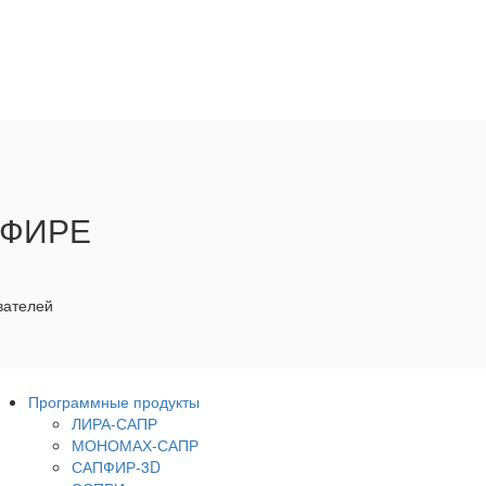
ПФИРЕ
вателей
Программные продукты
ЛИРА-САПР
МОНОМАХ-САПР
САПФИР-3D