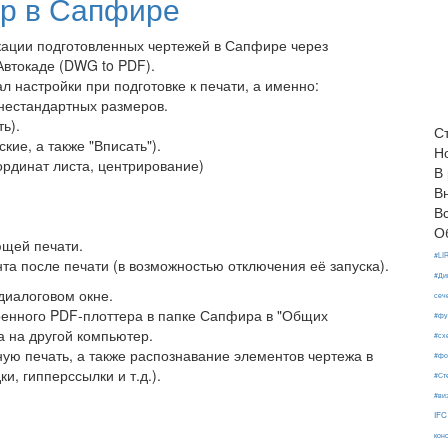
р в Сапфире
кации подготовленных чертежей в Сапфире через
Автокаде (DWG to PDF).
 настройки при подготовке к печати, а именно:
нестандартных размеров.
ь).
С
ие, а также "Вписать").
Н
рдинат листа, центрирование)
В
В
В
О
ющей печати.
#LI
а после печати (в возможностью отключения её запуска).
#Ди
диалоговом окне.
сеч
роенного PDF-плоттера в папке Сапфира в "Общих
#фу
 на другой компьютер.
#сх
ую печать, а также распознавание элементов чертежа в
#фо
и, гипперссылки и т.д.).
#Ст
#ви
IFC
кон