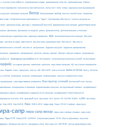
балка
е с учетом огнестойкости
Армирование кладки
армирование пластин
армокаменные
блоки
очное перекрытие
Бесконечно жёсткий ригель
бетон 22.5
блок
варианты конструирования
Визор
Визуализация
выбор
д нагрузок
ветровая нагрузка
высота сжатой зоны
генератор
Грунт
фир ноды
Геометрическая изменяемость
Группировка Жесткости
Группы нагрузок на
диалоговые окна
гмент
давление вода
двутавр с переменной высотой
Деревянные конструкции
пазоны
Динамика
Динамика по модулю
длина
Документатор
дополнительные сочетания
ЖБК
железобетонные конструкции
Жесткая
олнительные характеристики
единицы измерения
авка
жесткие вставки
жесткости
Жесткость
Жесткость
жесткостные характеристики
аметрических сечений
загружения
Заданное армирование
жёсткости
Задание нагрузок
изополя
импорт
инженерная
репление
измерение
изображения
иконка
Импорт горячих клавиш
инейность
инженерная нелинейность 2
Инструмент
интегральная величина усилий
интеполяция
терфейс
каменные
капитель
исходные данные
карстовые провалы
КД
кессонное перекрытие
Кирпич
книга отчётов
соны
класс арматуры
классы
КМ
КМ-САПР
книга отчетов
Книга_Отчетов
комбинации
га_отчётов
колебание
колонна
Комментарии
конечно-элементная сетка
конструктивные элементы
Конструктор сечений
Контактный стык
струирование
контур
давливания
копирование и проекция
корректировка нагрузок
коструктивный элемент
коэффициент
ффициент длины
коэффициент надежности по нагрузке
коэффициент ответственности
КЭ259
ффициенты постели
кПа
крановый путь
кручение
КСУ
купол
КЭ
КЭ 259
КЭ251
лестницы
Лира
ия
Лир-АРМ
лира сапр
Лир-ЛАРМ
ЛИРА 2019
Лира СТК КС Сапфир
лира-грунт
ира-сапр
лира-сапр визор
лира-сапр сапфир справка
лира-сапр
Лира-СТК
авка
ЛираСАПР
ЛИТЕРА
Локальным режим
ЛСТК
Массы Динамика
масштаб
ериалы
МЕТЕОР
Матрица жесткости
менеджер узлов
Местные оси
метод заменяющих рам