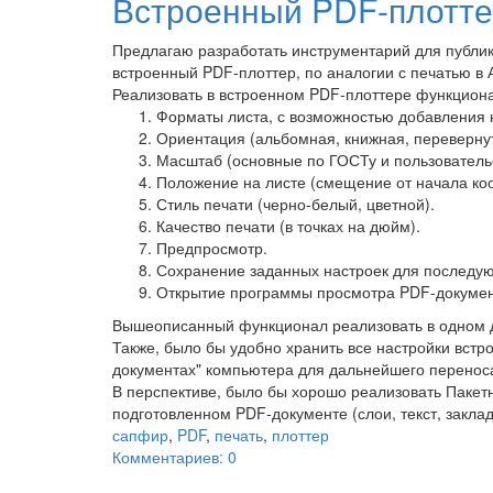
Встроенный PDF-плотте
Предлагаю разработать инструментарий для публи
встроенный PDF-плоттер, по аналогии с печатью в 
Реализовать в встроенном PDF-плоттере функционал
Форматы листа, с возможностью добавления 
Ориентация (альбомная, книжная, перевернут
Масштаб (основные по ГОСТу и пользовательск
Положение на листе (смещение от начала коо
Стиль печати (черно-белый, цветной).
Качество печати (в точках на дюйм).
Предпросмотр.
Сохранение заданных настроек для последу
Открытие программы просмотра PDF-документ
Вышеописанный функционал реализовать в одном 
Также, было бы удобно хранить все настройки вст
документах" компьютера для дальнейшего переноса
В перспективе, было бы хорошо реализовать Пакетн
подготовленном PDF-документе (слои, текст, закладк
сапфир
,
PDF
,
печать
,
плоттер
Комментариев: 0