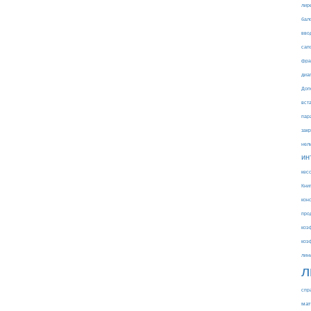
лир
бал
вво
сап
фра
диа
Доп
вст
пар
зак
нел
ин
кес
Кни
кон
про
коэ
коэ
лин
л
спр
мат