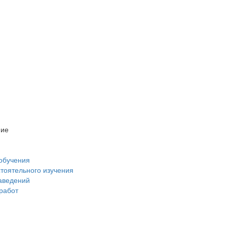
ние
обучения
стоятельного изучения
аведений
 работ