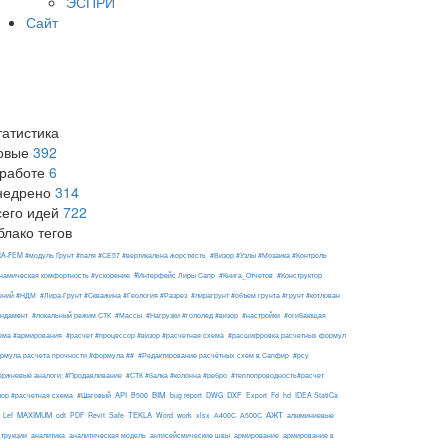
ЭСПРИ
Сайт
татистика
овые
392
 работе
6
недрено
314
сего идей
722
блако тегов
RA-FEM #модуль Ґрунт #паля #СЕ57 #вертикальна жорсткість
#Визор #Узлы #Мозаика #Контроль
#Интерфейс Лиры Сапр
намическая комфортность #ускорение
#Книга_Отчетов
#Конструктор
ений #НДМ
#Лира-Грунт #Скважина #Геология #Разрез
#лирагрунт #объем грунта #грунт #котлован
ндамент
#локальный режим СТК
#Массы
#Нагрузки #гололед #визор
#настройки
#огибающая
ема #армирования
#расчет #процессор #визор #расчетная схема
#расшифровка расчетных формул
рмула расчета прочности #формула ##
#Редактирование расчётных схем в Сапфир
#рсу
ержневые аналоги; #Продавливание
#СТК #балка #колонна #ребро
#теплопроводность#расчет
API
BIM
DXF
зор #расчетная схема
#Шаговый
B500
bug report
DWG
Export
Fd
hd
IDEA StatiCa
АЖТ
MAXIMUM
TEKLA
Lef
odt
PDF
Revit
Safe
Word
work
xlsx
А400С
А500С
алюминиевые
армирование
струкции
аналитика
аналитическая модель
антисейсмические швы
армирование в