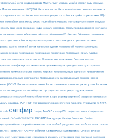
моделирование
мозайка
гофронтальный метод
Модуль-грунт
Мозаика
момент силы
мономах-
нагрузка
Монтаж
Нагрузка на фрагмент
нагрузки
р
нагружения
Нагрузка в массы
нагрузки от
настройки по умолчанию
НДМ
га
нагрузки от стен с проёмами
назначение шарниров
настройки
язка
Нелинейная связь между узлами
Нелинейность#трещины
Нестандартные сечения
несущая
ноды
собность сваи
новое сообщение
нормали
нормативы
Нормы проектирования по умолчанию
 установке программы
обновление
оболочки
объединение КЭ оболочек
Объединить отмеченные
огнестойкость
ржни в один
одновременная работа
опорная модель
Осреднение
оттяжки
ошибки
панельные здания
фровка
пакетный расчет
перевіряючий
переменная нагрузка
еменное сечение
перемещение
перемещения
пересечения
Перфорация
печать
пластин
пластины в лире
Подложка
стины
плеть
плоттер
Подгонка сетки
подколонник
подсчет
полифильтр
ирования
поэтажные планы
Предложить идею
приведенная нагрузка
привязка
продавливание
тягивание
притягивание узлов
прогоны покрытия
прогрессирующее обрушение
пространство
раскрепления для прогибов
давливание лира сапр
Протокол расчета
расход
расчет
расчет узлов
Расчетная
атуры
Расчет кирпичных зданий
Расчет отмеченных элементов
на
редактирование
Расчетные длины
Расчетный процессор
ребристые плиты
ребро
актирование нормальной и изгибной жесткости в Лире
редактор загружений
резервное копирование
РСН
РСУ
ультаты
решатель
РСУ взаимоисключения сопутствие лира-сапр
Руководство по ЛИРА-
сапфир
ПР
сайт
Сапфир AutoCAD
сапфир IFC
сапфир окно дверь
Сапфир поиск
САПФИР-Конструкции
есечений
САПФИР-ГЕНЕРАТОР
Сапфир. Генератор.
Сапфир.
свая
ормационный шов.
сборный железобетон
сваи
свайный фундамент
свойства
связь САПФИР
сейсмика
Сечение
ираСАПР. ЛирасСАПР - САПФИР
Секториальные характеристики
сечения
Собственный вес
ипты
снип
совпадающие элементы
согласование осей
сортамент
сортировка