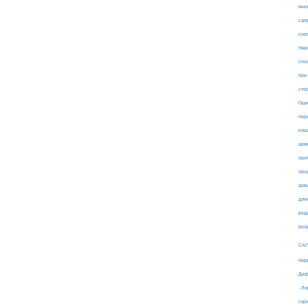
мно
сап
сне
Нев
спо
при
сте
Оци
пер
пла
арм
при
про
арм
дли
ред
рез
СА
пер
Деф
- Л
скр